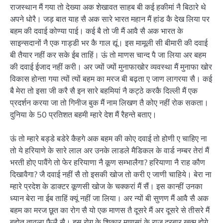
राजस्थान मैं गया तो देख्या अक शेखावत साहब बी कई हकीमां नै बिठारे थे
अपने धोरै। जड़ बात याह सै अक सारे भारत महान मैं हांड कै देख लिया पर
बहम की दवाई कोण्या पाई। कई बै तो जी मैं आवै सै अक भारत के
साइन्सदानों नै एक गाड्डी भर कै गाल द्यूं। इस मामूली सी बीमारी की दवाई
बी तैयार नहीं कर सके ईब ताहिं। ऊं तो माणस चान्द पै जा लिया अर बहम
की दवाई ईजाद नहीं करी। अर ज्यों ज्यों मुनाफाखोर व्यवस्था मैं मुनाफा खोर
विकास होन्ता गया त्यों त्यों बहम का मरज बी बढ़ता ए जाण लागरया सै। कई
बै मेरा तो इसा जी करै सै इन सारे बहमियां नै कट्ठे करकै दिल्ली मैं एक
प्रदर्शन करया जा तो गिनीज बुक मैं नाम लिखण तै कोए नहीं रोक सकता।
दुनिया के 50 प्रतिशत बहमी म्हारे देश मैं रैहन्ते बताए।
ऊं तो म्हारे बड्डे बडेरे कैहगे अक बहम की कोए दवाई तो होणी ए चाहिए ना
तो ये हरियाणे के सारे लाल अर उनके लाडले मैडिकल के वार्ड नम्बर तेरां मैं
भरती होए पावैंगे तो फेर हरियाणा नै कूण सम्भालैगा? हरियाणा नै राह कौण
दिखावैगा? जै दवाई नहीं सै तो इसकी खोज तो करी ए जाणी चाहिये। बेरा ना
म्हारे प्रदेश के डाक्टर कूणसी खोज के चक्करां मैं सैं। इस कान्हीं उनका
ध्यान बेरा ना ईब ताहिं क्यूं नहीं जा लिया। अर न्यों बी सुणण मैं आवै सै अक
बहम का मरज छूत का रोग सै यो एक माणस तै दूसरे मैं अर दूसरे से तीसरे मैं
बहोत तावला फैलै सै। इस रोग के शिकार माणसां के राज दरबार खत्म होगे,