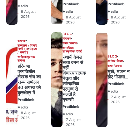
Pratibimb
Pratibimb
Media
Media
Media
8 August
2026
8 August
8 August
2026
2026
BLOG
विरासत
समाचार
समय/समाज
सम्मेलन / विचार
सामाजिक/
गोष्ठी / कार्यक्रम
सांस्कृतिक रिपोर्ट
/ समारोह
स्थायी केवल
BLOG
साहित्य/पुस्तक
समीक्षा
आलेख विचार
सत्ता दमन से
हरियाणा
समय/समाज
नहीं,
प्रगतिशील
भूखे, भजन न
विचारधारात्मक
लेखक संघ का
होए गोपाला…
नेतृत्व और
राज्य सम्मेलन
सांस्कृतिक
Pratibimb
30 अगस्त को
प्रभुत्व से
Media
कुरुक्षेत्र में
चलती है:
7 August
ग्राम्शी
Pratibimb
2026
Pratibimb
Media
8 August
Media
2026
7 August
2026