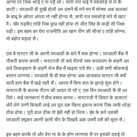
आग्या पर जिक थोड़े ए ना पड़ै थी। सारी रात भाई नै मसकोड़े ले ले कै
काटी। घरआली बी दुखी होली अर उसनै बी मनै मन मैं सोच्या अक बालकां
के बाबू के ओपरा आपरा तो नहीं होग्या सै, सारी रात मसकोड़े मारे सै खाट
मै। खैर तड़कैंए ताहिं जिब कुछ नहीं होया तो जीत सिंह कै माड़ी सी जिक
पड़ी। इस बहम का घेरा राजनीति अर खाण पीण की चीजां ए ताहिं कोण्या,
यो बहोत बड्डा सै।
एक बै मास्टर जी के अपनी घरआली के बारे मैं शक होग्या। घरआली बैंक मैं
नौकरी करया करती। मास्टरजी तो कदे पीस्से जमा करवावण के बाहणै अर
कदे लिकड़वाण कै बाहणै रोज बैंक मैं खड़या पावै शेर। ऊंबी घणी चौकसाई
बरतन लागग्या। घरआली कै बी शक होग्या अक आजकल मास्टर जी क्यों
सारी हाण बैंक मैं खड़े रहवैं सैं। आपस मैं बिना बात के झगड़े शुरू होगे।
मास्टरजी कै बालक पीटण की आदत तो थी ए, एक दिन घरआली कै बी धर
दिये। कई जानकारां नै बीच बचाव करया। मास्टरजी नै दिमाग के डाक्टरां
धोरै लेगे उननै बिजली लाई अर पूरा एक म्हिना इलाज करया जिब जाकै थोड़ा
ठीक होया। पूरी ढाल ठीक तो ईबी नहीं हो लिया। ईब के करै उसकी
घरआली क्यूकर अपणी छाती चीर के दिखावै अक उसमैं उसै की मूरत सै।
इस बहम करकै तो और बेरा ना के के होण लागरया सै पर इसकी दवाई तो