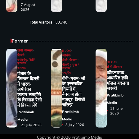
7 August
2026
Total visitors :
80,740
Farmer
खेती /किसान
BLOG
दिल्ली
आर्थिक
प्रतिरोध/ रैली/
खेती /किसान
BLOG
प्रदर्शन
नौकरी / युवा /
खेती /किसान
समाचार
रोजगार
कीटनाशक
पंजाब के
राष्ट्रीय
आधारित कृषि
वीबी-ग्राम-जी
किसान दिल्ली
मॉडल बदलना
के प्रस्तावित
में भारत-
जरूरी
नियमों में
अमेरिका
बेनकाब होता
व्यापार समझौते
Pratibimb
मज़दूर-विरोधी
के खिलाफ रैली
Media
चरित्र
में हिस्सा लेंगे
11 June
Pratibimb
Pratibimb
2026
Media
Media
8 July 2026
21 July 2026
Copyright © 2026
Pratibimb Media