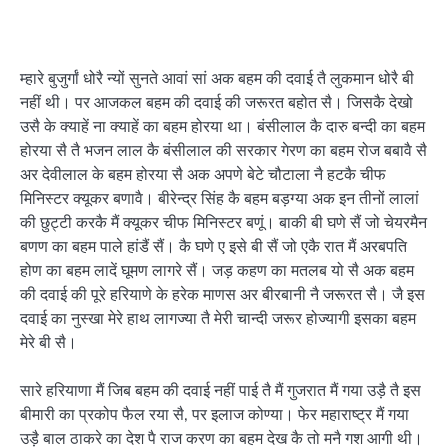
म्हारे बुजुर्गां धोरै न्यों सुनते आवां सां अक बहम की दवाई तै लुकमान धोरै बी
नहीं थी। पर आजकल बहम की दवाई की जरूरत बहोत सै। जिसकै देखो
उसै के क्याहें ना क्याहें का बहम होरया था। बंसीलाल कै दारु बन्दी का बहम
होरया सै तै भजन लाल कै बंसीलाल की सरकार गेरण का बहम रोज बबावै सै
अर देवीलाल के बहम होरया सै अक अपणे बेटे चौटाला नै हटकै चीफ
मिनिस्टर क्यूकर बणावै। बीरेन्द्र सिंह कै बहम बड़ग्या अक इन तीनों लालां
की छुट्टी करकै मैं क्यूकर चीफ मिनिस्टर बणूं। बाकी बी घणे सैं जो चेयरमैन
बणण का बहम पाले हांडैं सैं। कै घणे ए इसे बी सैं जो एकै रात मैं अरबपति
होण का बहम लादें घूमण लागरे सैं। जड़ कहण का मतलब यो सै अक बहम
की दवाई की पूरे हरियाणे के हरेक माणस अर बीरबानी नै जरूरत सै। जै इस
दवाई का नुस्खा मेरे हाथ लागज्या तै मेरी चान्दी जरूर होज्यागी इसका बहम
मेरे बी सै।
सारे हरियाणा मैं जिब बहम की दवाई नहीं पाई तै मैं गुजरात मैं गया उड़ै तै इस
बीमारी का प्रकोप फैल रया सै, पर इलाज कोण्या। फेर महाराष्ट्र मैं गया
उड़ै बाल ठाकरे का देश पै राज करण का बहम देख कै तो मनै गश आगी थी।