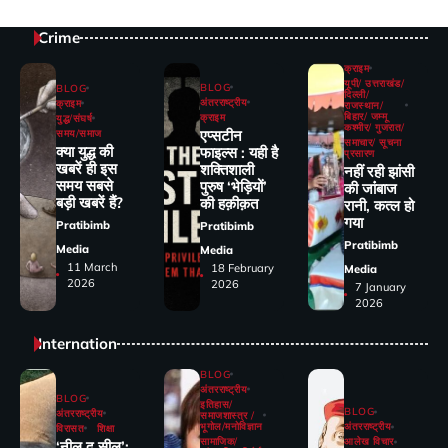
Crime
क्राइम
यूपी/ उत्तराखंड/
BLOG
BLOG
दिल्ली/
अंतरराष्ट्रीय
क्राइम
राजस्थान/
बिहार/ जम्मू
क्राइम
युद्ध/संघर्ष
कश्मीर/ गुजरात/
एप्सटीन
समय/समाज
समाचार/ सूचना
क्या युद्ध की
फाइल्स : यही है
प्रसारण
खबरें ही इस
शक्तिशाली
नहीं रही झांसी
समय सबसे
पुरुष ‘भेड़ियों’
की जांंबाज
बड़ी खबरें हैं?
की हक़ीक़त
रानी, कत्‍ल हो
गया
Pratibimb
Pratibimb
Pratibimb
Media
Media
11 March
18 February
Media
2026
2026
7 January
2026
Internation
BLOG
अंतरराष्ट्रीय
BLOG
इतिहास/
BLOG
अंतरराष्ट्रीय
समाजशास्त्र /
भूगोल/मनोविज्ञान
अंतरराष्ट्रीय
विरासत
शिक्षा
सामाजिक/
आलेख विचार
‘नील द सील’: