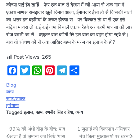
कोण्या पाई ईब ताहिं। फेर एक बात सै देखण मैं न्यों आया सै अक गाम मैं
एकाध माणस समझदार खुले दिमाग आला, ईमानदार ईसा हो सै जिसकी बातां
का असर इन बहमियां कै जरूर होज्या सै। पर दिक्कत तो या सै एक ईसे
बढ़िया माणस तो कई कई गामां बिचालै एकाध रैहगे अर बहमी माणसां की लार
रोज बढ़ती जा सै। क्यूकर बात बणैगी मेरे इस बात का बहम होया रहवै सै।
बात तो सोचण की सै अक आखिर बहम के मरज का इलाज के हो?
Post Views:
265
Facebook
Twitter
WhatsApp
Pinterest
Telegram
Share
Blog
व्यंग्य
समय/समाज
हरियाणा
Tagged
इलाज
,
बहम
,
रणबीर सिंह दहिया
,
व्यंग्य
Post
99% की अंधी दौड़ के बीच: याद
1 जुलाई को विकलांग अधिकार
आता है वो ज़माना जब सिर्फ ‘पास
मंच जिला मुख्यालयों पर धरना