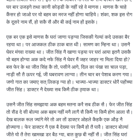
घर बार उजड़गे तथा कानी कोड्डी के नहीं रहे वे माणस। माणस कै चाहे
कैंसर हो जाओ पर यो बहम का मरज नहीं होणा चाहिये। शंका, शक इस रोग
के दूसरे नाम सैं, हो सकै सै और बी कई नाम हों इसके।
एक बर एक इसे माणस कै घरां जाणा पड़ग्या जिसकी गेल्यां कदे उसका बैर
रहया था। पर आजकल ठीक ठाक बात थी। सामण का म्हिना था। उसनै
घेवर मंगवा राख्या था। जीत सिंह नै खाणा पड़या पर घरां आया इतनै उसकै
यो बहम होग्या अक कदे नफे सिंह नै घेवर मैं जहर जाहर ना मिला दिया हो?
बस फेर के था जीत सिंह कै तो, पसीने आगे, दिल का पंखा सा चाल पड़ा,
नाड़ी सौ तै ऊपर गई, जी घबरावण लाग्या। तीन चार बर पेशाब करण गया।
जणो गात का जमाए सत् लिकड़ ग्या हो। भाज्या-भाज्या डाक्टर धोरै पहोंच्या
जीत सिंह। डाक्टर नै देख्या सब किमै ठीक ठ्याक था।
उसनै जीत सिंह समझाया अक बहम मतना करै सब ठीक सै। फेर जीत सिंह
तो सैड दे सी बोल्या अक बहम नहीं मनै लागै सै किमै ना किमै होण आला सै।
देख बालक रूल ज्यांगे मेरे तो अर तों डाक्टर ओहले कैहकै एक औड़ नै
होज्यागा। फेर डाक्टर नै एक बै देख्या पर किमै हो तै पावै। डाक्टर बोल्यां
जीते यो तै तेरा खामखा डर बैठ ग्या, बात कुछ बी नहीं सै। जीत सिंह घरां