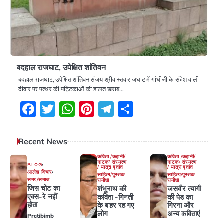
बदहाल राजघाट, उपेक्षित शांतिवन
बदहाल राजघाट, उपेक्षित शांतिवन संजय श्रीवास्तव राजघाट में गांधीजी के संदेश वाली
दीवार पर पत्थर की पट्टिकाओं की हालत खराब…
Facebook
Twitter
WhatsApp
Pinterest
Telegram
Share
Recent News
कविता /कहानी/
कविता /कहानी/
नाटक/ संस्मरण
नाटक/ संस्मरण
BLOG
/ यात्रा वृतांत
/ यात्रा वृतांत
आलेख विचार
साहित्य/पुस्तक
साहित्य/पुस्तक
समय/समाज
समीक्षा
समीक्षा
जिस चोट का
शंभुनाथ की
जसवीर त्यागी
एक्स-रे नहीं
कविता -गिनती
की पेड़ का
होता
के बाहर रह गए
गिरना और
लोग
अन्य कविताएं
Pratibimb