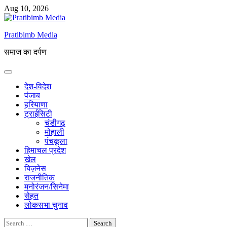
Skip
Aug 10, 2026
to
content
Pratibimb Media
समाज का दर्पण
देश-विदेश
पंजाब
हरियाणा
ट्राईसिटी
चंडीगढ़
मोहाली
पंचकूला
हिमाचल प्रदेश
खेल
बिज़नेस
राजनीतिक
मनोरंजन/सिनेमा
सेहत
लोकसभा चुनाव
Search