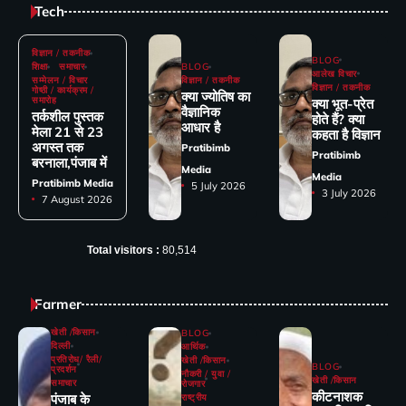
Tech
विज्ञान / तकनीक
BLOG
शिक्षा
समाचार
BLOG
आलेख विचार
सम्मेलन / विचार
विज्ञान / तकनीक
विज्ञान / तकनीक
गोष्ठी / कार्यक्रम /
क्या ज्योतिष का
समारोह
क्या भूत-प्रेत
वैज्ञानिक
तर्कशील पुस्तक
होते हैं? क्या
आधार है
मेला 21 से 23
कहता है विज्ञान
अगस्त तक
Pratibimb
Pratibimb
बरनाला,पंजाब में
Media
Media
Pratibimb Media
5 July 2026
3 July 2026
7 August 2026
Total visitors :
80,514
Farmer
खेती /किसान
BLOG
दिल्ली
आर्थिक
प्रतिरोध/ रैली/
खेती /किसान
BLOG
प्रदर्शन
नौकरी / युवा /
खेती /किसान
समाचार
रोजगार
कीटनाशक
पंजाब के
राष्ट्रीय