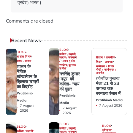
प्रदेश) भारत।
Comments are closed.
Recent News
BLOG
BLOG
कविता /कहानी/
आलेख विचार
विज्ञान / तकनीक
नाटक/ संस्मरण
/ यात्रा वृतांत
समय /समाज
शिक्षा
समाचार
साहित्य/पुस्तक
शासन के
सम्मेलन / विचार
समीक्षा
गोष्ठी / कार्यक्रम /
नैतिक
समारोह
नरसिंह कुमार
खोखलेपन के
तर्कशील पुस्तक
‘मयूर’ की
ख़िलाफ़ छात्रों
मेला 21 से 23
कविता- न्याय
का विद्रोह
अगस्त तक
की गुहार
बरनाला,पंजाब में
Pratibimb
Pratibimb
Pratibimb Media
Media
Media
7 August 2026
7 August
7 August
2026
2026
BLOG
BLOG
BLOG
कविता /कहानी/
इतिहास/
कविता /कहानी/
नाटक/ संस्मरण