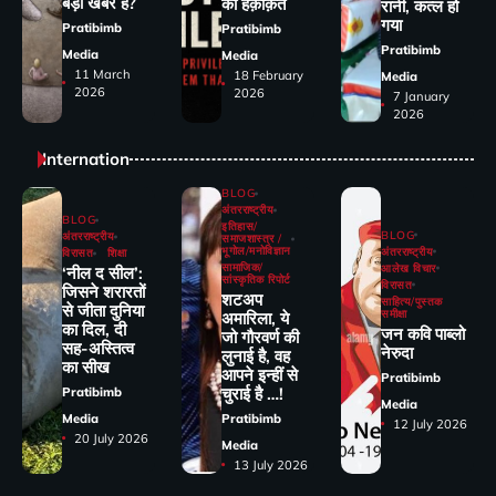
बड़ी खबरें हैं?
की हक़ीक़त
रानी, कत्‍ल हो
गया
Pratibimb
Pratibimb
Pratibimb
Media
Media
11 March
18 February
Media
2026
2026
7 January
2026
Internation
BLOG
अंतरराष्ट्रीय
BLOG
इतिहास/
BLOG
अंतरराष्ट्रीय
समाजशास्त्र /
भूगोल/मनोविज्ञान
अंतरराष्ट्रीय
विरासत
शिक्षा
सामाजिक/
आलेख विचार
‘नील द सील’:
सांस्कृतिक रिपोर्ट
विरासत
जिसने शरारतों
शटअप
साहित्य/पुस्तक
से जीता दुनिया
समीक्षा
अमारिला, ये
का दिल, दी
जन कवि पाब्लो
जो गौरवर्ण की
सह-अस्तित्व
नेरुदा
लुनाई है, वह
का सीख
आपने इन्हीं से
Pratibimb
चुराई है …!
Pratibimb
Media
Media
Pratibimb
12 July 2026
20 July 2026
Media
13 July 2026