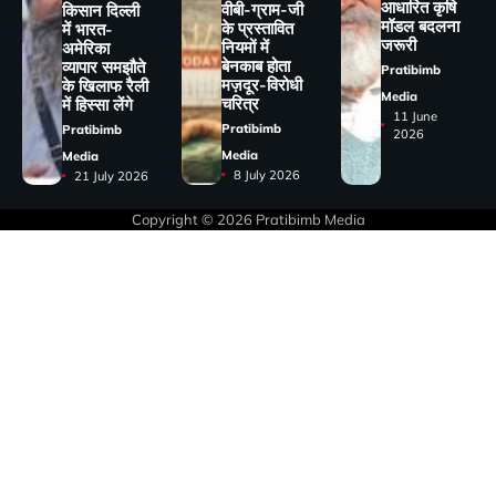
आधारित कृषि
वीबी-ग्राम-जी
किसान दिल्ली
मॉडल बदलना
के प्रस्तावित
में भारत-
जरूरी
नियमों में
अमेरिका
बेनकाब होता
व्यापार समझौते
Pratibimb
मज़दूर-विरोधी
के खिलाफ रैली
Media
चरित्र
में हिस्सा लेंगे
11 June
Pratibimb
Pratibimb
2026
Media
Media
8 July 2026
21 July 2026
Copyright © 2026
Pratibimb Media