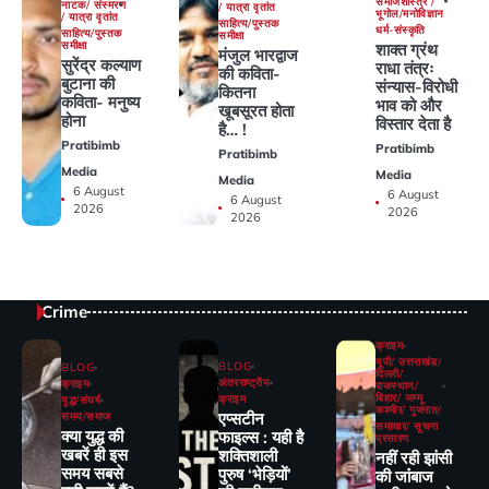
समाजशास्त्र /
नाटक/ संस्मरण
/ यात्रा वृतांत
भूगोल/मनोविज्ञान
/ यात्रा वृतांत
साहित्य/पुस्तक
धर्म-संस्कृति
साहित्य/पुस्तक
समीक्षा
समीक्षा
शाक्त ग्रंथ
मंजुल भारद्वाज
सुरेंद्र कल्याण
राधा तंत्रः
की कविता-
बुटाना की
संन्यास-विरोधी
कितना
कविता- मनुष्य
भाव को और
खूबसूरत होता
होना
विस्तार देता है
है… !
Pratibimb
Pratibimb
Pratibimb
Media
Media
Media
6 August
6 August
6 August
2026
2026
2026
Crime
क्राइम
यूपी/ उत्तराखंड/
BLOG
BLOG
दिल्ली/
अंतरराष्ट्रीय
क्राइम
राजस्थान/
बिहार/ जम्मू
क्राइम
युद्ध/संघर्ष
कश्मीर/ गुजरात/
एप्सटीन
समय/समाज
समाचार/ सूचना
क्या युद्ध की
फाइल्स : यही है
प्रसारण
खबरें ही इस
शक्तिशाली
नहीं रही झांसी
समय सबसे
पुरुष ‘भेड़ियों’
की जांंबाज