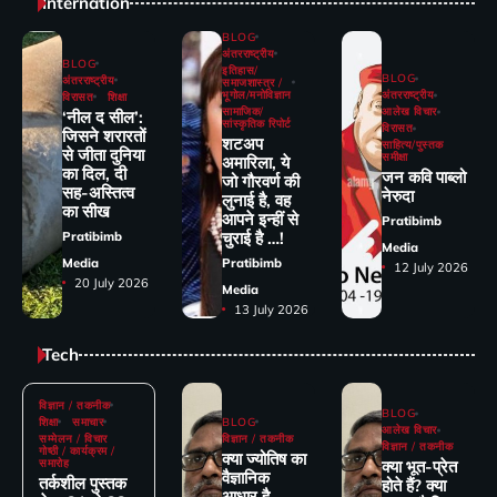
Internation
BLOG
अंतरराष्ट्रीय
BLOG
इतिहास/
BLOG
अंतरराष्ट्रीय
समाजशास्त्र /
भूगोल/मनोविज्ञान
अंतरराष्ट्रीय
विरासत
शिक्षा
सामाजिक/
आलेख विचार
‘नील द सील’:
सांस्कृतिक रिपोर्ट
विरासत
जिसने शरारतों
शटअप
साहित्य/पुस्तक
से जीता दुनिया
समीक्षा
अमारिला, ये
का दिल, दी
जन कवि पाब्लो
जो गौरवर्ण की
सह-अस्तित्व
नेरुदा
लुनाई है, वह
का सीख
आपने इन्हीं से
Pratibimb
चुराई है …!
Pratibimb
Media
Media
Pratibimb
12 July 2026
20 July 2026
Media
13 July 2026
Tech
विज्ञान / तकनीक
BLOG
शिक्षा
समाचार
BLOG
आलेख विचार
सम्मेलन / विचार
विज्ञान / तकनीक
विज्ञान / तकनीक
गोष्ठी / कार्यक्रम /
क्या ज्योतिष का
समारोह
क्या भूत-प्रेत
वैज्ञानिक
तर्कशील पुस्तक
होते हैं? क्या
आधार है