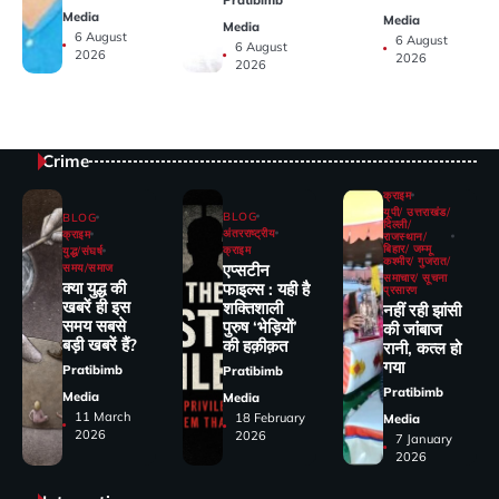
Media
Media
Media
6 August
6 August
6 August
2026
2026
2026
Crime
क्राइम
यूपी/ उत्तराखंड/
BLOG
BLOG
दिल्ली/
अंतरराष्ट्रीय
क्राइम
राजस्थान/
बिहार/ जम्मू
क्राइम
युद्ध/संघर्ष
कश्मीर/ गुजरात/
एप्सटीन
समय/समाज
समाचार/ सूचना
क्या युद्ध की
फाइल्स : यही है
प्रसारण
खबरें ही इस
शक्तिशाली
नहीं रही झांसी
समय सबसे
पुरुष ‘भेड़ियों’
की जांंबाज
बड़ी खबरें हैं?
की हक़ीक़त
रानी, कत्‍ल हो
गया
Pratibimb
Pratibimb
Pratibimb
Media
Media
11 March
18 February
Media
2026
2026
7 January
2026