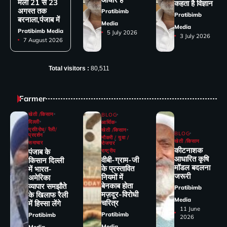
मेला 21 से 23
कहता है विज्ञान
अगस्त तक
Pratibimb
Pratibimb
बरनाला,पंजाब में
Media
Media
Pratibimb Media
5 July 2026
3 July 2026
7 August 2026
Total visitors :
80,511
Farmer
खेती /किसान
BLOG
दिल्ली
आर्थिक
प्रतिरोध/ रैली/
खेती /किसान
BLOG
प्रदर्शन
नौकरी / युवा /
खेती /किसान
समाचार
रोजगार
कीटनाशक
पंजाब के
राष्ट्रीय
आधारित कृषि
वीबी-ग्राम-जी
किसान दिल्ली
मॉडल बदलना
के प्रस्तावित
में भारत-
जरूरी
नियमों में
अमेरिका
बेनकाब होता
व्यापार समझौते
Pratibimb
मज़दूर-विरोधी
के खिलाफ रैली
Media
चरित्र
में हिस्सा लेंगे
11 June
Pratibimb
Pratibimb
2026
Media
Media