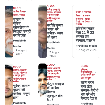
BLOG
BLOG
कविता /कहानी/
आलेख विचार
विज्ञान / तकनीक
नाटक/ संस्मरण
/ यात्रा वृतांत
समय /समाज
शिक्षा
समाचार
साहित्य/पुस्तक
शासन के
सम्मेलन / विचार
समीक्षा
गोष्ठी / कार्यक्रम /
नैतिक
समारोह
नरसिंह कुमार
खोखलेपन के
तर्कशील पुस्तक
‘मयूर’ की
ख़िलाफ़ छात्रों
मेला 21 से 23
कविता- न्याय
का विद्रोह
अगस्त तक
की गुहार
बरनाला,पंजाब में
Pratibimb
Pratibimb
Pratibimb Media
Media
Media
7 August 2026
7 August
7 August
2026
2026
BLOG
BLOG
BLOG
कविता /कहानी/
इतिहास/
कविता /कहानी/
नाटक/ संस्मरण
समाजशास्त्र /
नाटक/ संस्मरण
/ यात्रा वृतांत
भूगोल/मनोविज्ञान
/ यात्रा वृतांत
साहित्य/पुस्तक
धर्म-संस्कृति
साहित्य/पुस्तक
समीक्षा
समीक्षा
शाक्त ग्रंथ
मंजुल भारद्वाज
सुरेंद्र कल्याण
राधा तंत्रः
की कविता-
बुटाना की
संन्यास-विरोधी
कितना
कविता- मनुष्य
भाव को और
खूबसूरत होता
होना
विस्तार देता है
है… !
Pratibimb
Pratibimb
Pratibimb