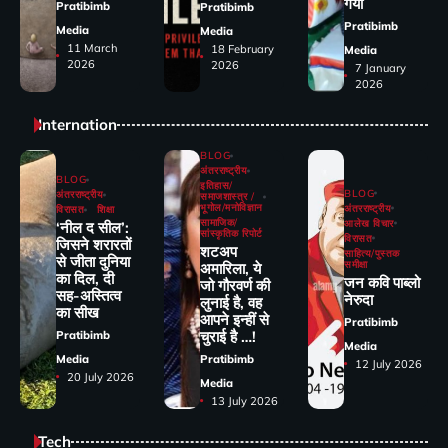
गया
Pratibimb
Pratibimb
Pratibimb
Media
Media
11 March
18 February
Media
2026
2026
7 January
2026
Internation
BLOG
अंतरराष्ट्रीय
BLOG
इतिहास/
BLOG
अंतरराष्ट्रीय
समाजशास्त्र /
भूगोल/मनोविज्ञान
अंतरराष्ट्रीय
विरासत
शिक्षा
सामाजिक/
आलेख विचार
‘नील द सील’:
सांस्कृतिक रिपोर्ट
विरासत
जिसने शरारतों
शटअप
साहित्य/पुस्तक
से जीता दुनिया
समीक्षा
अमारिला, ये
का दिल, दी
जन कवि पाब्लो
जो गौरवर्ण की
सह-अस्तित्व
नेरुदा
लुनाई है, वह
का सीख
आपने इन्हीं से
Pratibimb
चुराई है …!
Pratibimb
Media
Media
Pratibimb
12 July 2026
20 July 2026
Media
13 July 2026
Tech