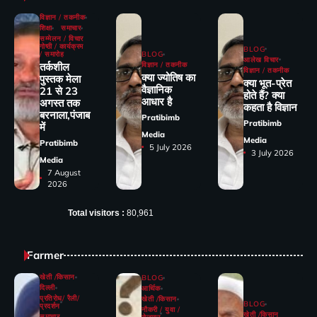
विज्ञान / तकनीक
शिक्षा
समाचार
सम्मेलन / विचार
गोष्ठी / कार्यक्रम
BLOG
/ समारोह
BLOG
आलेख विचार
तर्कशील
विज्ञान / तकनीक
विज्ञान / तकनीक
क्या ज्योतिष का
पुस्तक मेला
क्या भूत-प्रेत
वैज्ञानिक
21 से 23
होते हैं? क्या
आधार है
अगस्त तक
कहता है विज्ञान
बरनाला,पंजाब
Pratibimb
Pratibimb
में
Media
Media
Pratibimb
5 July 2026
3 July 2026
Media
7 August
2026
Total visitors :
80,961
Farmer
खेती /किसान
BLOG
दिल्ली
आर्थिक
प्रतिरोध/ रैली/
खेती /किसान
BLOG
प्रदर्शन
नौकरी / युवा /
खेती /किसान
समाचार