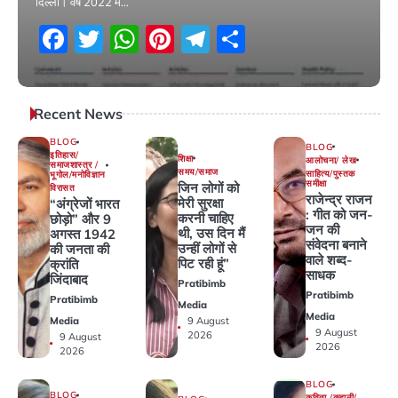
दिल्ली। वर्ष 2022 में…
Facebook
Twitter
WhatsApp
Pinterest
Telegram
Share
1 November 2025
Recent News
BLOG
BLOG
इतिहास/
शिक्षा
आलोचना/ लेख
समाजशास्त्र /
समय/समाज
साहित्य/पुस्तक
भूगोल/मनोविज्ञान
समीक्षा
जिन लोगों को
विरासत
राजेन्द्र राजन
मेरी सुरक्षा
“अंग्रेजों भारत
: गीत को जन-
करनी चाहिए
छोड़ो” और 9
जन की
थी, उस दिन मैं
अगस्त 1942
संवेदना बनाने
उन्हीं लोगों से
की जनता की
वाले शब्द-
पिट रही हूं”
क्रांति
साधक
जिंदाबाद
Pratibimb
Pratibimb
Pratibimb
Media
Media
9 August
Media
9 August
2026
9 August
2026
2026
BLOG
BLOG
कविता /कहानी/