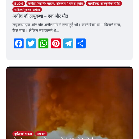
BLOG
कविता /कहानी/ नाटक/ संस्मरण / यात्रा वृतांत
सामाजिक/ सांस्कृतिक रिपोर्ट
साहित्य/पुस्तक समीक्षा
अनीश की लघुकथा – एक और मौत
लघुकथा एक और मौत अनीश गाँव में हत्या हुई थी। सबने देखा था—किसने मारा,
कैसे मारा। लेकिन सब जानते थे…
Facebook
Twitter
WhatsApp
Pinterest
Telegram
Share
19 March 2026
दुर्घटना/ हादसा
समाचार