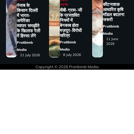
रोजगार
कीटनाशक
पंजाब के
राष्ट्रीय
आधारित कृषि
वीबी-ग्राम-जी
किसान दिल्ली
मॉडल बदलना
के प्रस्तावित
में भारत-
जरूरी
नियमों में
अमेरिका
बेनकाब होता
व्यापार समझौते
Pratibimb
मज़दूर-विरोधी
के खिलाफ रैली
Media
चरित्र
में हिस्सा लेंगे
11 June
Pratibimb
Pratibimb
2026
Media
Media
8 July 2026
21 July 2026
Copyright © 2026
Pratibimb Media