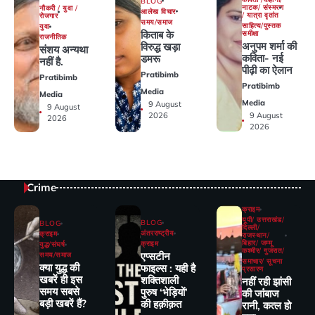
BLOG
नाटक/ संस्मरण
नौकरी / युवा /
आलेख विचार
/ यात्रा वृतांत
रोजगार
समय/समाज
साहित्य/पुस्तक
युवा
किताब के
समीक्षा
राजनीतिक
अनुपम शर्मा की
विरुद्ध खड़ा
संशय अन्यथा
कविता- नई
डमरू
नहीं है.
पीढ़ी का ऐलान
Pratibimb
Pratibimb
Pratibimb
Media
Media
Media
9 August
9 August
2026
9 August
2026
2026
Crime
क्राइम
यूपी/ उत्तराखंड/
BLOG
BLOG
दिल्ली/
अंतरराष्ट्रीय
क्राइम
राजस्थान/
बिहार/ जम्मू
क्राइम
युद्ध/संघर्ष
कश्मीर/ गुजरात/
एप्सटीन
समय/समाज
समाचार/ सूचना
क्या युद्ध की
फाइल्स : यही है
प्रसारण
खबरें ही इस
शक्तिशाली
नहीं रही झांसी
समय सबसे
पुरुष ‘भेड़ियों’
की जांंबाज
बड़ी खबरें हैं?
की हक़ीक़त
रानी, कत्‍ल हो