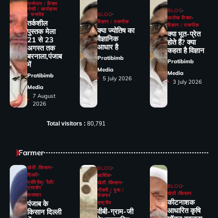
सम्मेलन / विचार
गोष्ठी / कार्यक्रम
BLOG
/ समारोह
BLOG
आलेख विचार
तर्कशील
विज्ञान / तकनीक
विज्ञान / तकनीक
क्या ज्योतिष का
पुस्तक मेला
क्या भूत-प्रेत
वैज्ञानिक
21 से 23
होते हैं? क्या
आधार है
अगस्त तक
कहता है विज्ञान
बरनाला,पंजाब
Pratibimb
Pratibimb
में
Media
Media
Pratibimb
5 July 2026
3 July 2026
Media
7 August
2026
Total visitors :
80,791
Farmer
खेती /किसान
BLOG
दिल्ली
आर्थिक
प्रतिरोध/ रैली/
खेती /किसान
BLOG
प्रदर्शन
नौकरी / युवा /
खेती /किसान
समाचार
रोजगार
कीटनाशक
पंजाब के
राष्ट्रीय
आधारित कृषि
वीबी-ग्राम-जी
किसान दिल्ली