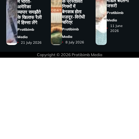
मॉडल बदलना
के प्रस्तावित
में भारत-
जरूरी
नियमों में
अमेरिका
बेनकाब होता
व्यापार समझौते
Pratibimb
मज़दूर-विरोधी
के खिलाफ रैली
Media
चरित्र
में हिस्सा लेंगे
11 June
Pratibimb
Pratibimb
2026
Media
Media
8 July 2026
21 July 2026
Copyright © 2026
Pratibimb Media