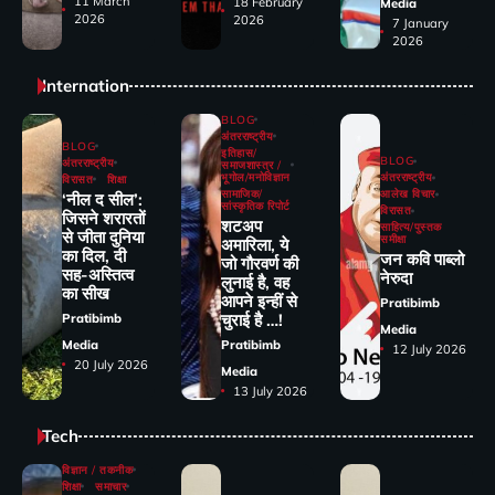
11 March
18 February
Media
2026
2026
7 January
2026
Internation
BLOG
अंतरराष्ट्रीय
BLOG
इतिहास/
BLOG
अंतरराष्ट्रीय
समाजशास्त्र /
भूगोल/मनोविज्ञान
अंतरराष्ट्रीय
विरासत
शिक्षा
सामाजिक/
आलेख विचार
‘नील द सील’:
सांस्कृतिक रिपोर्ट
विरासत
जिसने शरारतों
शटअप
साहित्य/पुस्तक
से जीता दुनिया
समीक्षा
अमारिला, ये
का दिल, दी
जन कवि पाब्लो
जो गौरवर्ण की
सह-अस्तित्व
नेरुदा
लुनाई है, वह
का सीख
आपने इन्हीं से
Pratibimb
चुराई है …!
Pratibimb
Media
Media
Pratibimb
12 July 2026
20 July 2026
Media
13 July 2026
Tech
विज्ञान / तकनीक
शिक्षा
समाचार