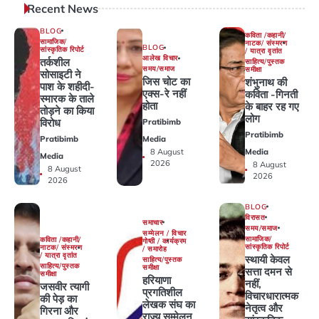
Recent News
BLOG
कविता /कहानी/
सामाजिक/
नाटक/ संस्मरण
BLOG
सांस्कृतिक रिपोर्ट
/ यात्रा वृतांत
आलेख विचार
तर्कशील
साहित्य/पुस्तक
समय/समाज
समीक्षा
सोसाइटी ने
जिस चोट का
शंभुनाथ की
पाश के शहीदी-
एक्स-रे नहीं
कविता -गिनती
स्मारक के ताले
होता
के बाहर रह गए
तोड़ने का किया
लोग
विरोध
Pratibimb
Pratibimb
Pratibimb
Media
Media
8 August
Media
2026
8 August
8 August
2026
2026
BLOG
विरासत
समाचार
समय/समाज
सम्मेलन / विचार
सामाजिक/
कविता /कहानी/
गोष्ठी / कार्यक्रम
सांस्कृतिक रिपोर्ट
नाटक/ संस्मरण
/ समारोह
/ यात्रा वृतांत
स्थायी केवल
साहित्य/पुस्तक
साहित्य/पुस्तक
समीक्षा
सत्ता दमन से
समीक्षा
हरियाणा
नहीं,
जसवीर त्यागी
प्रगतिशील
विचारधारात्मक
की पेड़ का
लेखक संघ का
नेतृत्व और
गिरना और
राज्य सम्मेलन