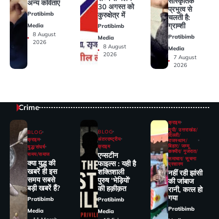
सांस्कृतिक
अन्य कविताएं
30 अगस्त को
प्रभुत्व से
कुरुक्षेत्र में
Pratibimb
चलती है:
ग्राम्शी
Media
Pratibimb
8 August
Pratibimb
Media
2026
8 August
Media
2026
7 August
2026
Crime
क्राइम
यूपी/ उत्तराखंड/
BLOG
BLOG
दिल्ली/
अंतरराष्ट्रीय
क्राइम
राजस्थान/
बिहार/ जम्मू
क्राइम
युद्ध/संघर्ष
कश्मीर/ गुजरात/
एप्सटीन
समय/समाज
समाचार/ सूचना
क्या युद्ध की
फाइल्स : यही है
प्रसारण
खबरें ही इस
शक्तिशाली
नहीं रही झांसी
समय सबसे
पुरुष ‘भेड़ियों’
की जांंबाज
बड़ी खबरें हैं?
की हक़ीक़त
रानी, कत्‍ल हो
गया
Pratibimb
Pratibimb
Pratibimb
Media
Media