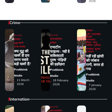
2026
Crime
क्राइम
यूपी/ उत्तराखंड/
BLOG
BLOG
दिल्ली/
अंतरराष्ट्रीय
क्राइम
राजस्थान/
बिहार/ जम्मू
क्राइम
युद्ध/संघर्ष
कश्मीर/ गुजरात/
एप्सटीन
समय/समाज
समाचार/ सूचना
क्या युद्ध की
फाइल्स : यही है
प्रसारण
खबरें ही इस
शक्तिशाली
नहीं रही झांसी
समय सबसे
पुरुष ‘भेड़ियों’
की जांंबाज
बड़ी खबरें हैं?
की हक़ीक़त
रानी, कत्‍ल हो
गया
Pratibimb
Pratibimb
Pratibimb
Media
Media
11 March
18 February
Media
2026
2026
7 January
2026
Internation
BLOG
अंतरराष्ट्रीय