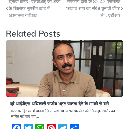
Post
चुनावी बॉण्ड : एसबीआई की अर्जी
राष्ट्रीय दलों के 82.42 प्रतिशत
के खिलाफ सुप्रीम कोर्ट में
‘अज्ञात आय का संबंध चुनावी बॉण्ड
navigation
अवमानना याचिका
से’ : एडीआर
Related Posts
पूर्व आईपीएस अधिकारी संजीव भट्ट यातना देने के मामले से बरी
भट्ट पर हिरासत में यातना देने का लगा था आरोप, पोरबंदर कोर्ट ने कहा- आरोप को
साबित नहीं कर पाया…
Facebook
Twitter
WhatsApp
Pinterest
Telegram
Share