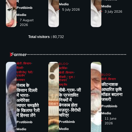
में
Media
Media
Pratibimb
5 July 2026
3 July 2026
Media
7 August
2026
Total visitors :
80,732
Farmer
खेती /किसान
BLOG
दिल्ली
आर्थिक
प्रतिरोध/ रैली/
खेती /किसान
BLOG
प्रदर्शन
नौकरी / युवा /
खेती /किसान
समाचार
रोजगार
कीटनाशक
पंजाब के
राष्ट्रीय
आधारित कृषि
वीबी-ग्राम-जी
किसान दिल्ली
मॉडल बदलना
के प्रस्तावित
में भारत-
जरूरी
नियमों में
अमेरिका
बेनकाब होता
व्यापार समझौते
Pratibimb
मज़दूर-विरोधी
के खिलाफ रैली
Media
चरित्र
में हिस्सा लेंगे
11 June
Pratibimb
Pratibimb
2026
Media
Media