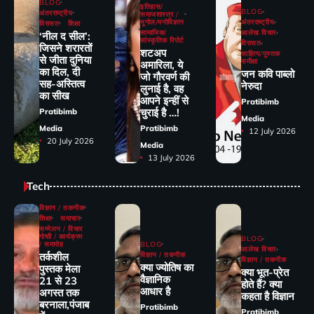
BLOG
इतिहास/
BLOG
अंतरराष्ट्रीय
समाजशास्त्र /
भूगोल/मनोविज्ञान
अंतरराष्ट्रीय
विरासत
शिक्षा
सामाजिक/
आलेख विचार
‘नील द सील’:
सांस्कृतिक रिपोर्ट
विरासत
जिसने शरारतों
शटअप
साहित्य/पुस्तक
से जीता दुनिया
समीक्षा
अमारिला, ये
का दिल, दी
जन कवि पाब्लो
जो गौरवर्ण की
सह-अस्तित्व
नेरुदा
लुनाई है, वह
का सीख
आपने इन्हीं से
Pratibimb
चुराई है …!
Pratibimb
Media
Media
Pratibimb
12 July 2026
20 July 2026
Media
13 July 2026
Tech
विज्ञान / तकनीक
शिक्षा
समाचार
सम्मेलन / विचार
गोष्ठी / कार्यक्रम
BLOG
/ समारोह
BLOG
आलेख विचार
तर्कशील
विज्ञान / तकनीक
विज्ञान / तकनीक
क्या ज्योतिष का
पुस्तक मेला
क्या भूत-प्रेत
वैज्ञानिक
21 से 23
होते हैं? क्या
आधार है
अगस्त तक
कहता है विज्ञान
बरनाला,पंजाब
Pratibimb
Pratibimb