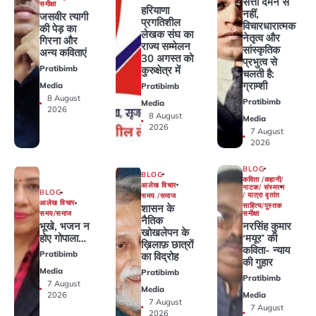
सत्ता दमन से
समीक्षा
हरियाणा
नहीं,
जसवीर त्यागी
प्रगतिशील
विचारधारात्मक
की पेड़ का
लेखक संघ का
नेतृत्व और
गिरना और
राज्य सम्मेलन
सांस्कृतिक
अन्य कविताएं
30 अगस्त को
प्रभुत्व से
कुरुक्षेत्र में
Pratibimb
चलती है:
ग्राम्शी
Media
Pratibimb
8 August
Pratibimb
Media
2026
8 August
Media
2026
7 August
2026
BLOG
BLOG
कविता /कहानी/
आलेख विचार
नाटक/ संस्मरण
BLOG
/ यात्रा वृतांत
समय /समाज
आलेख विचार
साहित्य/पुस्तक
शासन के
समीक्षा
समय/समाज
नैतिक
नरसिंह कुमार
भूखे, भजन न
खोखलेपन के
‘मयूर’ की
होए गोपाला…
ख़िलाफ़ छात्रों
कविता- न्याय
Pratibimb
का विद्रोह
की गुहार
Media
Pratibimb
Pratibimb
7 August
Media
Media
2026
7 August
7 August
2026