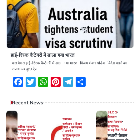
हाई-रिस्क कैटेगरी में डाला गया भारत
बात बेबात हाई-रिस्क कैटेगरी में डाला गया भारत विजय शंकर पांडेय विदेश पढ़ने का
सपना अब कुछ ऐसा…
Facebook
Twitter
WhatsApp
Pinterest
Telegram
Share
Recent News
BLOG
विरासत
समाचार
समय/समाज
सम्मेलन / विचार
सामाजिक/
कविता /कहानी/
गोष्ठी / कार्यक्रम
सांस्कृतिक रिपोर्ट
नाटक/ संस्मरण
/ समारोह
/ यात्रा वृतांत
स्थायी केवल
साहित्य/पुस्तक
साहित्य/पुस्तक
समीक्षा