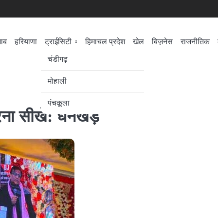
जाब
हरियाणा
ट्राईसिटी
हिमाचल प्रदेश
खेल
बिज़नेस
राजनीतिक
सेहत
लोकसभा चुनाव
चंडीगढ़
मोहाली
पंचकूला
 करना सीखें: धनखड़