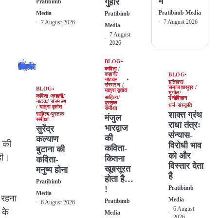
में
गुहार
Pratibimb
Pratibimb Media
Media
Pratibimb
7 August 2026
7 August 2026
Media
7 August
2026
BLOG
कविता /
कहानी/
BLOG
नाटक/
इतिहास/
संस्मरण /
समाजशास्त्र /
BLOG
यात्रा वृतांत
भूगोल/
कविता /कहानी/
साहित्य/
मनोविज्ञान
नाटक/ संस्मरण
पुस्तक
धर्म-संस्कृति
/ यात्रा वृतांत
समीक्षा
शाक्त ग्रंथ
साहित्य/पुस्तक
मंजुल
समीक्षा
राधा तंत्रः
भारद्वाज
सुरेंद्र
संन्यास-
की
कल्याण
न की
विरोधी भाव
कविता-
बुटाना की
को और
ही।
कितना
कविता-
विस्तार देता
खूबसूरत
मनुष्य होना
है
होता है…
Pratibimb
!
Pratibimb
Media
 रहना
Media
Pratibimb
6 August 2026
6 August
 के
Media
2026