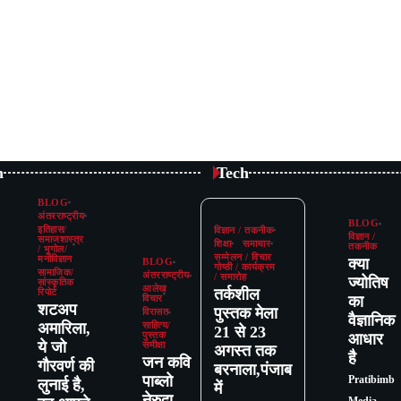
n
Tech
BLOG
अंतरराष्ट्रीय
BLOG
इतिहास/
विज्ञान / तकनीक
विज्ञान /
समाजशास्त्र
शिक्षा
समाचार
तकनीक
/ भूगोल/
सम्मेलन / विचार
मनोविज्ञान
क्या
BLOG
गोष्ठी / कार्यक्रम
सामाजिक/
अंतरराष्ट्रीय
/ समारोह
ज्योतिष
सांस्कृतिक
आलेख
तर्कशील
रिपोर्ट
का
विचार
शटअप
पुस्तक मेला
विरासत
वैज्ञानिक
अमारिला,
साहित्य/
21 से 23
पुस्तक
आधार
ये जो
समीक्षा
अगस्त तक
है
जन कवि
गौरवर्ण की
बरनाला,पंजाब
पाब्लो
Pratibimb
लुनाई है,
में
नेरुदा