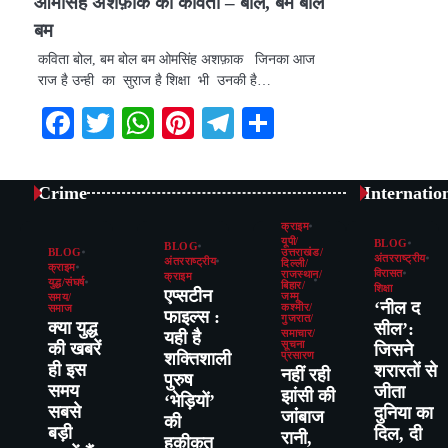
ओमसिंह अशफ़ाक की कविता – बोल, बम बोल
बम
कविता बोल, बम बोल बम ओमसिंह अशफ़ाक जिनका आज
राज है उन्ही का सुराज है शिक्षा भी उनकी है…
Facebook
Twitter
WhatsApp
Pinterest
Telegram
Share
Crime
Internatio
क्राइम
यूपी/
BLOG
BLOG
BLOG
उत्तराखंड/
अंतरराष्ट्रीय
अंतरराष्ट्रीय
दिल्ली/
क्राइम
विरासत
राजस्थान/
क्राइम
युद्ध/संघर्ष
बिहार/
शिक्षा
एप्सटीन
जम्मू
समय/
‘नील द
कश्मीर/
समाज
फाइल्स :
गुजरात/
क्या युद्ध
सील’:
यही है
समाचार/
की खबरें
सूचना
जिसने
शक्तिशाली
प्रसारण
ही इस
शरारतों से
नहीं रही
पुरुष
समय
जीता
झांसी की
‘भेड़ियों’
सबसे
दुनिया का
जांंबाज
की
बड़ी
दिल, दी
रानी,
हक़ीक़त