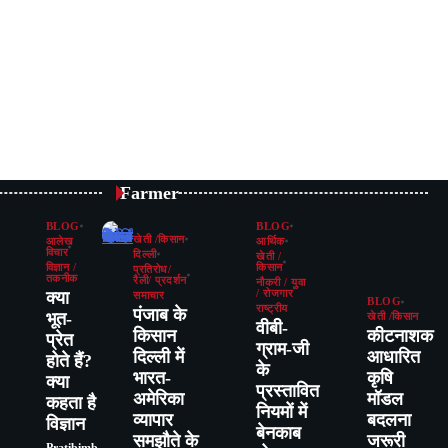
Farmer
BLOG
BLOG
खेती /किसान
आलेख
आर्थिक
विचार
दिल्ली
खेती /
विज्ञान /
किसान
प्रतिरोध/
तकनीक
रैली/ प्रदर्शन
नौकरी / युवा
क्या
/ रोजगार
समाचार
BLOG
राष्ट्रीय
पंजाब के
भूत-
खेती /किसान
वीबी-
किसान
कीटनाशक
प्रेत
ग्राम-जी
दिल्ली में
आधारित
होते हैं?
के
भारत-
कृषि
क्या
प्रस्तावित
अमेरिका
मॉडल
कहता है
नियमों में
व्यापार
बदलना
विज्ञान
बेनकाब
समझौते के
जरूरी