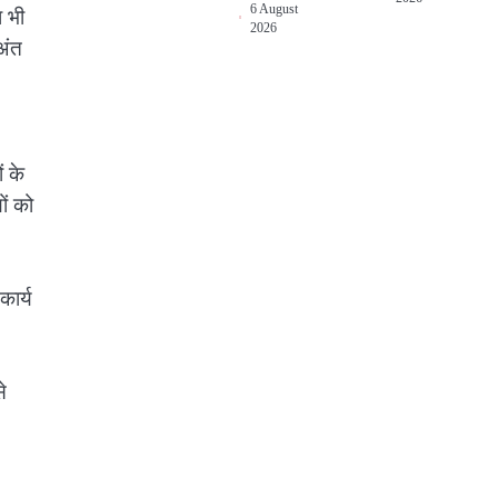
6 August
ा भी
2026
अंत
ं के
ों को
कार्य
े