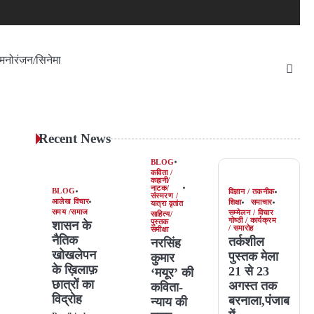
मनोरंजन/सिनेमा
Recent News
BLOG
कविता /
कहानी/
नाटक/
BLOG
विज्ञान / तकनीक
संस्मरण /
आलेख विचार
शिक्षा
समाचार
यात्रा वृतांत
समय /समाज
सम्मेलन / विचार
साहित्य/
गोष्ठी / कार्यक्रम
पुस्तक
शासन के
/ समारोह
समीक्षा
नैतिक
तर्कशील
नरसिंह
खोखलेपन
पुस्तक मेला
कुमार
के ख़िलाफ़
21 से 23
‘मयूर’ की
छात्रों का
अगस्त तक
कविता-
विद्रोह
बरनाला,पंजाब
न्याय की