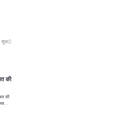
 शुरू
्बत की
्बत की
ो जब…
p
st
egram
Share