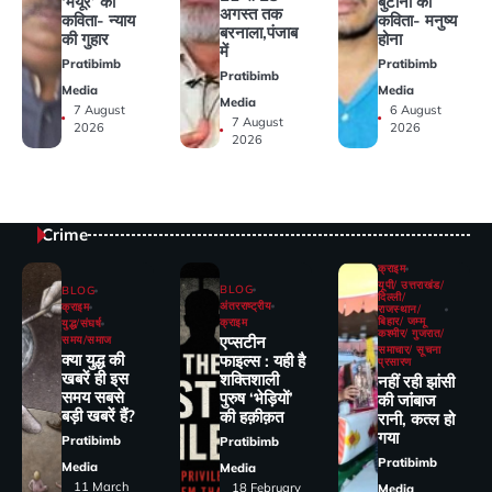
‘मयूर’ की
बुटाना की
अगस्त तक
कविता- न्याय
कविता- मनुष्य
बरनाला,पंजाब
की गुहार
होना
में
Pratibimb
Pratibimb
Pratibimb
Media
Media
Media
7 August
6 August
7 August
2026
2026
2026
Crime
क्राइम
यूपी/ उत्तराखंड/
BLOG
BLOG
दिल्ली/
अंतरराष्ट्रीय
क्राइम
राजस्थान/
बिहार/ जम्मू
क्राइम
युद्ध/संघर्ष
कश्मीर/ गुजरात/
एप्सटीन
समय/समाज
समाचार/ सूचना
क्या युद्ध की
फाइल्स : यही है
प्रसारण
खबरें ही इस
शक्तिशाली
नहीं रही झांसी
समय सबसे
पुरुष ‘भेड़ियों’
की जांंबाज
बड़ी खबरें हैं?
की हक़ीक़त
रानी, कत्‍ल हो
गया
Pratibimb
Pratibimb
Pratibimb
Media
Media
11 March
18 February
Media