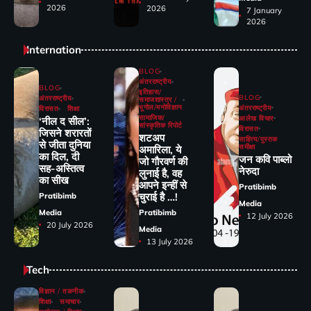
2026
2026
7 January
2026
Internation
BLOG
अंतरराष्ट्रीय
BLOG
इतिहास/
BLOG
अंतरराष्ट्रीय
समाजशास्त्र /
भूगोल/मनोविज्ञान
अंतरराष्ट्रीय
विरासत
शिक्षा
सामाजिक/
आलेख विचार
‘नील द सील’:
सांस्कृतिक रिपोर्ट
विरासत
जिसने शरारतों
शटअप
साहित्य/पुस्तक
से जीता दुनिया
समीक्षा
अमारिला, ये
का दिल, दी
जन कवि पाब्लो
जो गौरवर्ण की
सह-अस्तित्व
नेरुदा
लुनाई है, वह
का सीख
आपने इन्हीं से
Pratibimb
चुराई है …!
Pratibimb
Media
Media
Pratibimb
12 July 2026
20 July 2026
Media
13 July 2026
Tech
विज्ञान / तकनीक
शिक्षा
समाचार