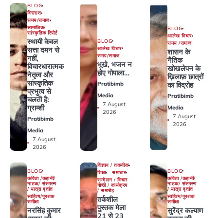
BLOG
विरासत
समय/समाज
सामाजिक/
BLOG
सांस्कृतिक रिपोर्ट
आलेख विचार
स्थायी केवल
BLOG
समय /समाज
आलेख विचार
सत्ता दमन से
शासन के
समय/समाज
नहीं,
नैतिक
भूखे, भजन न
विचारधारात्मक
खोखलेपन के
होए गोपाला…
नेतृत्व और
ख़िलाफ़ छात्रों
सांस्कृतिक
Pratibimb
का विद्रोह
प्रभुत्व से
Media
Pratibimb
चलती है:
7 August
ग्राम्शी
Media
2026
7 August
Pratibimb
2026
Media
7 August
2026
विज्ञान / तकनीक
BLOG
BLOG
शिक्षा
समाचार
कविता /कहानी/
कविता /कहानी/
सम्मेलन / विचार
नाटक/ संस्मरण
नाटक/ संस्मरण
गोष्ठी / कार्यक्रम
/ यात्रा वृतांत
/ यात्रा वृतांत
/ समारोह
साहित्य/पुस्तक
साहित्य/पुस्तक
तर्कशील
समीक्षा
समीक्षा
पुस्तक मेला
नरसिंह कुमार
सुरेंद्र कल्याण
21 से 23