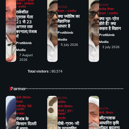
सम्मेलन / विचार
गोष्ठी / कार्यक्रम
BLOG
/ समारोह
BLOG
आलेख विचार
तर्कशील
विज्ञान / तकनीक
विज्ञान / तकनीक
क्या ज्योतिष का
पुस्तक मेला
क्या भूत-प्रेत
वैज्ञानिक
21 से 23
होते हैं? क्या
आधार है
अगस्त तक
कहता है विज्ञान
बरनाला,पंजाब
Pratibimb
Pratibimb
में
Media
Media
Pratibimb
5 July 2026
3 July 2026
Media
7 August
2026
Total visitors :
80,574
Farmer
खेती /किसान
BLOG
दिल्ली
आर्थिक
प्रतिरोध/ रैली/
खेती /किसान
BLOG
प्रदर्शन
नौकरी / युवा /
खेती /किसान
समाचार
रोजगार
कीटनाशक
पंजाब के
राष्ट्रीय
आधारित कृषि
वीबी-ग्राम-जी
किसान दिल्ली
मॉडल बदलना
के प्रस्तावित
में भारत-