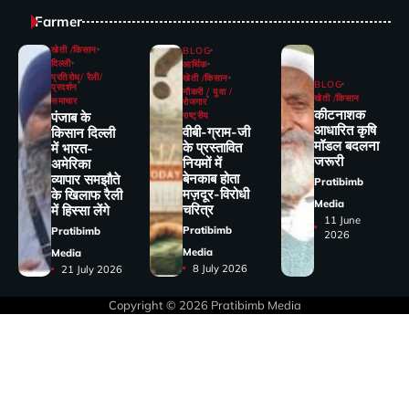
Farmer
खेती /किसान
BLOG
दिल्ली
आर्थिक
प्रतिरोध/ रैली/
खेती /किसान
BLOG
प्रदर्शन
नौकरी / युवा /
खेती /किसान
समाचार
रोजगार
कीटनाशक
पंजाब के
राष्ट्रीय
आधारित कृषि
वीबी-ग्राम-जी
किसान दिल्ली
मॉडल बदलना
के प्रस्तावित
में भारत-
जरूरी
नियमों में
अमेरिका
बेनकाब होता
व्यापार समझौते
Pratibimb
मज़दूर-विरोधी
के खिलाफ रैली
Media
चरित्र
में हिस्सा लेंगे
11 June
Pratibimb
Pratibimb
2026
Media
Media
8 July 2026
21 July 2026
Copyright © 2026
Pratibimb Media