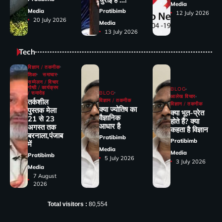
Media
Media
Pratibimb
12 July 2026
20 July 2026
Media
13 July 2026
Tech
विज्ञान / तकनीक
शिक्षा
समाचार
सम्मेलन / विचार
गोष्ठी / कार्यक्रम
BLOG
/ समारोह
BLOG
आलेख विचार
तर्कशील
विज्ञान / तकनीक
विज्ञान / तकनीक
क्या ज्योतिष का
पुस्तक मेला
क्या भूत-प्रेत
वैज्ञानिक
21 से 23
होते हैं? क्या
आधार है
अगस्त तक
कहता है विज्ञान
बरनाला,पंजाब
Pratibimb
Pratibimb
में
Media
Media
Pratibimb
5 July 2026
3 July 2026
Media
7 August
2026
Total visitors :
80,554