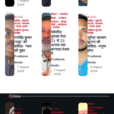
7 August
2026
विज्ञान / तकनीक
BLOG
BLOG
शिक्षा
समाचार
कविता /कहानी/
कविता /कहानी/
सम्मेलन / विचार
नाटक/ संस्मरण
नाटक/ संस्मरण
गोष्ठी / कार्यक्रम
/ यात्रा वृतांत
/ यात्रा वृतांत
/ समारोह
साहित्य/पुस्तक
साहित्य/पुस्तक
तर्कशील
समीक्षा
समीक्षा
पुस्तक मेला
नरसिंह कुमार
सुरेंद्र कल्याण
21 से 23
‘मयूर’ की
बुटाना की
अगस्त तक
कविता- न्याय
कविता- मनुष्य
बरनाला,पंजाब
की गुहार
होना
में
Pratibimb
Pratibimb
Pratibimb
Media
Media
Media
7 August
6 August
7 August
2026
2026
2026
Crime
क्राइम
यूपी/ उत्तराखंड/
BLOG
BLOG
दिल्ली/
अंतरराष्ट्रीय
क्राइम
राजस्थान/