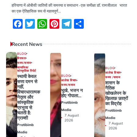
हरियाणा में ओबीसी जातियों की समस्या व समाधान -एक समीक्षा डॉ. रामजीलाल भारत
का एक ऐतिहासिक रूप से महत्वपूर्ण…
Facebook
Twitter
WhatsApp
Pinterest
Telegram
Share
Recent News
BLOG
विरासत
समय/समाज
सामाजिक/
BLOG
सांस्कृतिक रिपोर्ट
आलेख विचार
स्थायी केवल
BLOG
समय /समाज
आलेख विचार
सत्ता दमन से
शासन के
समय/समाज
नहीं,
नैतिक
भूखे, भजन न
विचारधारात्मक
खोखलेपन के
होए गोपाला…
नेतृत्व और
ख़िलाफ़ छात्रों
सांस्कृतिक
Pratibimb
का विद्रोह
प्रभुत्व से
Media
Pratibimb
चलती है:
7 August
ग्राम्शी
Media
2026
7 August
Pratibimb
2026
Media