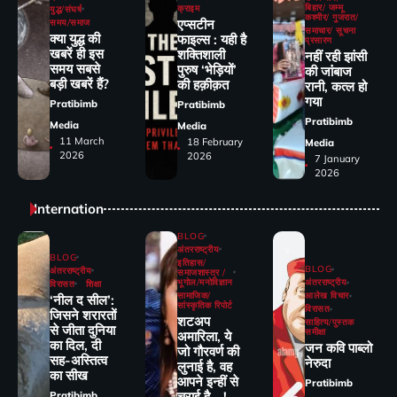
बिहार/ जम्मू
क्राइम
युद्ध/संघर्ष
कश्मीर/ गुजरात/
एप्सटीन
समय/समाज
समाचार/ सूचना
क्या युद्ध की
फाइल्स : यही है
प्रसारण
खबरें ही इस
शक्तिशाली
नहीं रही झांसी
समय सबसे
पुरुष ‘भेड़ियों’
की जांंबाज
बड़ी खबरें हैं?
की हक़ीक़त
रानी, कत्‍ल हो
गया
Pratibimb
Pratibimb
Pratibimb
Media
Media
11 March
18 February
Media
2026
2026
7 January
2026
Internation
BLOG
अंतरराष्ट्रीय
BLOG
इतिहास/
BLOG
अंतरराष्ट्रीय
समाजशास्त्र /
भूगोल/मनोविज्ञान
अंतरराष्ट्रीय
विरासत
शिक्षा
सामाजिक/
आलेख विचार
‘नील द सील’:
सांस्कृतिक रिपोर्ट
विरासत
जिसने शरारतों
शटअप
साहित्य/पुस्तक
से जीता दुनिया
समीक्षा
अमारिला, ये
का दिल, दी
जन कवि पाब्लो
जो गौरवर्ण की
सह-अस्तित्व
नेरुदा
लुनाई है, वह
का सीख
आपने इन्हीं से
Pratibimb
चुराई है …!
Pratibimb