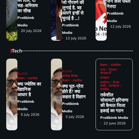
का दिल, दी
जन कवि पाब्लो
जो गौरवर्ण की
सह-अस्तित्व
नेरुदा
लुनाई है, वह
का सीख
आपने इन्हीं से
Pratibimb
चुराई है …!
Pratibimb
Media
Media
Pratibimb
12 July 2026
20 July 2026
Media
13 July 2026
Tech
विज्ञान / तकनीक
सभा / संगठन/
BLOG
सोसायटी
BLOG
आलेख विचार
समाचार
विज्ञान / तकनीक
विज्ञान / तकनीक
सम्मेलन / विचार
क्या ज्योतिष का
क्या भूत-प्रेत
गोष्ठी / कार्यक्रम /
वैज्ञानिक
समारोह
होते हैं? क्या
आधार है
तर्कशील
कहता है विज्ञान
सोसायटी हरियाणा
Pratibimb
Pratibimb
की कैथल जिला
Media
इकाई का गठन
Media
5 July 2026
3 July 2026
Pratibimb Media
22 June 2026