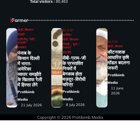
Total visitors :
80,463
Farmer
खेती /किसान
BLOG
दिल्ली
आर्थिक
प्रतिरोध/ रैली/
खेती /किसान
BLOG
प्रदर्शन
नौकरी / युवा /
खेती /किसान
समाचार
रोजगार
कीटनाशक
पंजाब के
राष्ट्रीय
आधारित कृषि
वीबी-ग्राम-जी
किसान दिल्ली
मॉडल बदलना
के प्रस्तावित
में भारत-
जरूरी
नियमों में
अमेरिका
बेनकाब होता
व्यापार समझौते
Pratibimb
मज़दूर-विरोधी
के खिलाफ रैली
Media
चरित्र
में हिस्सा लेंगे
11 June
Pratibimb
Pratibimb
2026
Media
Media
8 July 2026
21 July 2026
Copyright © 2026
Pratibimb Media