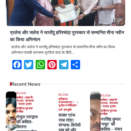
प्रलेस और जलेस ने भारतेंदु हरिश्चंद्र पुरस्कार से सम्मानित मीना नवीन
का किया अभिनंदन
प्रलेस और जलेस ने भारतेंदु हरिश्चंद्र पुरस्कार से सम्मानित मीना नवीन का किया
अभिनंदन पंजाबी उपन्यास भुरदियां कंदां के हिंदी…
Facebook
Twitter
WhatsApp
Pinterest
Telegram
Share
Recent News
BLOG
BLOG
BLOG
कविता /कहानी/
इतिहास/
कविता /कहानी/
नाटक/ संस्मरण
समाजशास्त्र /
नाटक/ संस्मरण
/ यात्रा वृतांत
भूगोल/मनोविज्ञान
/ यात्रा वृतांत
साहित्य/पुस्तक
धर्म-संस्कृति
साहित्य/पुस्तक
समीक्षा
समीक्षा
शाक्त ग्रंथ
मंजुल भारद्वाज
नरसिंह कुमार
राधा तंत्रः
की कविता-
‘मयूर’ की
संन्यास-विरोधी
कितना
कविता – मंचन
भाव को और