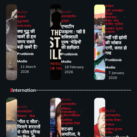
क्राइम
यूपी/ उत्तराखंड/
BLOG
BLOG
दिल्ली/
अंतरराष्ट्रीय
क्राइम
राजस्थान/
बिहार/ जम्मू
क्राइम
युद्ध/संघर्ष
कश्मीर/ गुजरात/
एप्सटीन
समय/समाज
समाचार/ सूचना
क्या युद्ध की
फाइल्स : यही है
प्रसारण
खबरें ही इस
शक्तिशाली
नहीं रही झांसी
समय सबसे
पुरुष ‘भेड़ियों’
की जांंबाज
बड़ी खबरें हैं?
की हक़ीक़त
रानी, कत्‍ल हो
गया
Pratibimb
Pratibimb
Pratibimb
Media
Media
11 March
18 February
Media
2026
2026
7 January
2026
Internation
BLOG
अंतरराष्ट्रीय
BLOG
इतिहास/
BLOG
अंतरराष्ट्रीय
समाजशास्त्र /
भूगोल/मनोविज्ञान
अंतरराष्ट्रीय
विरासत
शिक्षा
सामाजिक/
आलेख विचार
‘नील द सील’:
सांस्कृतिक रिपोर्ट
विरासत
जिसने शरारतों
शटअप
साहित्य/पुस्तक
से जीता दुनिया
समीक्षा
अमारिला, ये