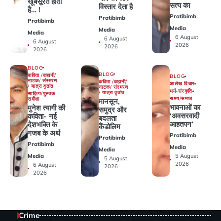
खूबसूरत होता
सत्य का
विस्तार देता है
है… !
Pratibimb
Pratibimb
Pratibimb
Media
Media
Media
6 August
6 August
6 August
2026
2026
2026
BLOG
BLOG
कविता /कहानी/
BLOG
नाटक/ संस्मरण
कविता /कहानी/
आलेख विचार
/ यात्रा वृतांत
नाटक/ संस्मरण
धर्म-संस्कृति
/ यात्रा वृतांत
साहित्य/पुस्तक
समय/समाज
समीक्षा
मानसून,
भावनाओं का
मुनेश त्यागी की
समुद्र और
‘अवसरवादी
कविता- नई
बदलता
आहतपन’
देशभक्ति के
कैंडोलिम
गजब के अर्थ
Pratibimb
Pratibimb
Pratibimb
Media
Media
Media
5 August
5 August
2026
6 August
2026
2026
Crime