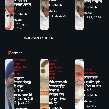
अगस्त तक
कहता है विज्ञान
बरनाला,पंजाब
Pratibimb
Pratibimb
में
Media
Media
Pratibimb
5 July 2026
3 July 2026
Media
7 August
2026
Total visitors :
80,666
Farmer
खेती /किसान
BLOG
दिल्ली
आर्थिक
प्रतिरोध/ रैली/
खेती /किसान
BLOG
प्रदर्शन
नौकरी / युवा /
खेती /किसान
समाचार
रोजगार
कीटनाशक
पंजाब के
राष्ट्रीय
आधारित कृषि
वीबी-ग्राम-जी
किसान दिल्ली
मॉडल बदलना
के प्रस्तावित
में भारत-
जरूरी
नियमों में
अमेरिका
बेनकाब होता
व्यापार समझौते
Pratibimb
मज़दूर-विरोधी
के खिलाफ रैली
Media
चरित्र
में हिस्सा लेंगे
11 June
Pratibimb
Pratibimb