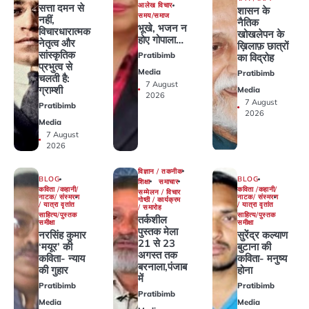
आलेख विचार
सत्ता दमन से
शासन के
समय/समाज
नहीं,
नैतिक
भूखे, भजन न
विचारधारात्मक
खोखलेपन के
होए गोपाला…
नेतृत्व और
ख़िलाफ़ छात्रों
सांस्कृतिक
Pratibimb
का विद्रोह
प्रभुत्व से
Media
Pratibimb
चलती है:
7 August
ग्राम्शी
Media
2026
7 August
Pratibimb
2026
Media
7 August
2026
विज्ञान / तकनीक
BLOG
BLOG
शिक्षा
समाचार
कविता /कहानी/
कविता /कहानी/
सम्मेलन / विचार
नाटक/ संस्मरण
नाटक/ संस्मरण
गोष्ठी / कार्यक्रम
/ यात्रा वृतांत
/ यात्रा वृतांत
/ समारोह
साहित्य/पुस्तक
साहित्य/पुस्तक
तर्कशील
समीक्षा
समीक्षा
पुस्तक मेला
नरसिंह कुमार
सुरेंद्र कल्याण
21 से 23
‘मयूर’ की
बुटाना की
अगस्त तक
कविता- न्याय
कविता- मनुष्य
बरनाला,पंजाब
की गुहार
होना
में
Pratibimb
Pratibimb
Pratibimb
Media
Media