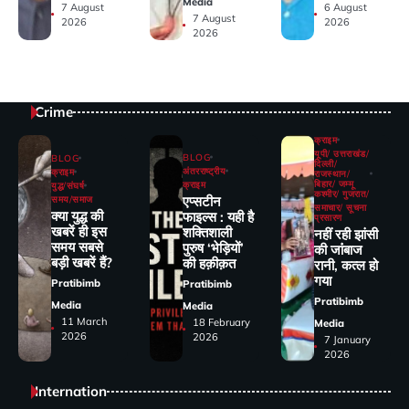
Media
7 August
6 August
7 August
2026
2026
2026
Crime
क्राइम
यूपी/ उत्तराखंड/
BLOG
BLOG
दिल्ली/
अंतरराष्ट्रीय
क्राइम
राजस्थान/
बिहार/ जम्मू
क्राइम
युद्ध/संघर्ष
कश्मीर/ गुजरात/
एप्सटीन
समय/समाज
समाचार/ सूचना
क्या युद्ध की
फाइल्स : यही है
प्रसारण
खबरें ही इस
शक्तिशाली
नहीं रही झांसी
समय सबसे
पुरुष ‘भेड़ियों’
की जांंबाज
बड़ी खबरें हैं?
की हक़ीक़त
रानी, कत्‍ल हो
गया
Pratibimb
Pratibimb
Pratibimb
Media
Media
11 March
18 February
Media
2026
2026
7 January
2026
Internation