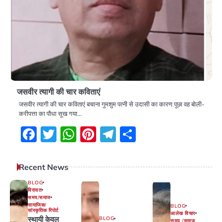
जसवीर त्यागी की चार कविताएं
जसवीर त्यागी की चार कविताएं बचाना गुमशुम पत्नी से उदासी का कारण पूछा वह बोली-
करीपत्ता का पौधा सूख गया…
Facebook
Twitter
WhatsApp
Pinterest
Telegram
Share
Recent News
BLOG
विरासत
समय/समाज
सामाजिक/
BLOG
सांस्कृतिक रिपोर्ट
आलेख विचार
स्थायी केवल
BLOG
समय /समाज