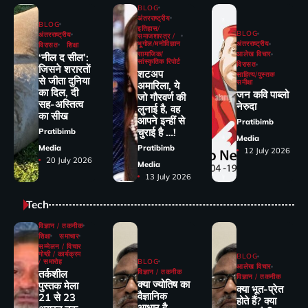
BLOG
अंतरराष्ट्रीय
BLOG
इतिहास/
BLOG
अंतरराष्ट्रीय
समाजशास्त्र /
भूगोल/मनोविज्ञान
अंतरराष्ट्रीय
विरासत
शिक्षा
सामाजिक/
आलेख विचार
‘नील द सील’:
सांस्कृतिक रिपोर्ट
विरासत
जिसने शरारतों
शटअप
साहित्य/पुस्तक
से जीता दुनिया
समीक्षा
अमारिला, ये
का दिल, दी
जन कवि पाब्लो
जो गौरवर्ण की
सह-अस्तित्व
नेरुदा
लुनाई है, वह
का सीख
आपने इन्हीं से
Pratibimb
चुराई है …!
Pratibimb
Media
Media
Pratibimb
12 July 2026
20 July 2026
Media
13 July 2026
Tech
विज्ञान / तकनीक
शिक्षा
समाचार
सम्मेलन / विचार
गोष्ठी / कार्यक्रम
BLOG
/ समारोह
BLOG
आलेख विचार
तर्कशील
विज्ञान / तकनीक
विज्ञान / तकनीक
क्या ज्योतिष का
पुस्तक मेला
क्या भूत-प्रेत
वैज्ञानिक
21 से 23
होते हैं? क्या
आधार है