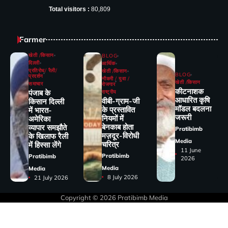
Total visitors :
80,809
Farmer
खेती /किसान
BLOG
दिल्ली
आर्थिक
प्रतिरोध/ रैली/
खेती /किसान
BLOG
प्रदर्शन
नौकरी / युवा /
खेती /किसान
समाचार
रोजगार
कीटनाशक
पंजाब के
राष्ट्रीय
आधारित कृषि
वीबी-ग्राम-जी
किसान दिल्ली
मॉडल बदलना
के प्रस्तावित
में भारत-
जरूरी
नियमों में
अमेरिका
बेनकाब होता
व्यापार समझौते
Pratibimb
मज़दूर-विरोधी
के खिलाफ रैली
Media
चरित्र
में हिस्सा लेंगे
11 June
Pratibimb
Pratibimb
2026
Media
Media
8 July 2026
21 July 2026
Copyright © 2026
Pratibimb Media