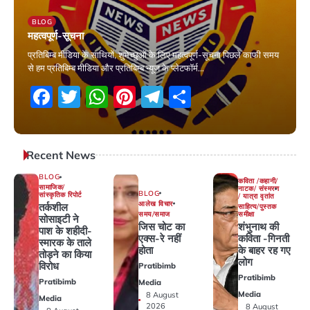
BLOG
महत्वपूर्ण-सूचना
प्रतिबिम्ब मीडिया के साथियों, शुभेच्छुओं के लिए महत्वपूर्ण-सूचना पिछले काफी समय
से हम प्रतिबिम्ब मीडिया और प्रतिबिम्ब न्यूज के प्लेटफॉर्म…
Facebook
Twitter
WhatsApp
Pinterest
Telegram
Share
31 October 2025
Recent News
BLOG
कविता /कहानी/
सामाजिक/
नाटक/ संस्मरण
BLOG
सांस्कृतिक रिपोर्ट
/ यात्रा वृतांत
आलेख विचार
तर्कशील
साहित्य/पुस्तक
समय/समाज
समीक्षा
सोसाइटी ने
जिस चोट का
शंभुनाथ की
पाश के शहीदी-
एक्स-रे नहीं
कविता -गिनती
स्मारक के ताले
होता
के बाहर रह गए
तोड़ने का किया
लोग
विरोध
Pratibimb
Pratibimb
Pratibimb
Media
Media
8 August
Media
2026
8 August