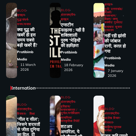
क्राइम
यूपी/ उत्तराखंड/
BLOG
BLOG
दिल्ली/
अंतरराष्ट्रीय
क्राइम
राजस्थान/
बिहार/ जम्मू
क्राइम
युद्ध/संघर्ष
कश्मीर/ गुजरात/
एप्सटीन
समय/समाज
समाचार/ सूचना
क्या युद्ध की
फाइल्स : यही है
प्रसारण
खबरें ही इस
शक्तिशाली
नहीं रही झांसी
समय सबसे
पुरुष ‘भेड़ियों’
की जांंबाज
बड़ी खबरें हैं?
की हक़ीक़त
रानी, कत्‍ल हो
गया
Pratibimb
Pratibimb
Pratibimb
Media
Media
11 March
18 February
Media
2026
2026
7 January
2026
Internation
BLOG
अंतरराष्ट्रीय
BLOG
इतिहास/
BLOG
अंतरराष्ट्रीय
समाजशास्त्र /
भूगोल/मनोविज्ञान
अंतरराष्ट्रीय
विरासत
शिक्षा
सामाजिक/
आलेख विचार
‘नील द सील’:
सांस्कृतिक रिपोर्ट
विरासत
जिसने शरारतों
शटअप
साहित्य/पुस्तक
से जीता दुनिया
समीक्षा
अमारिला, ये
का दिल, दी
जन कवि पाब्लो