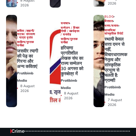
8 August
2026
2026
BLOG
विरासत
समाचार
समय/समाज
सम्मेलन / विचार
सामाजिक/
कविता /कहानी/
गोष्ठी / कार्यक्रम
सांस्कृतिक रिपोर्ट
नाटक/ संस्मरण
/ समारोह
/ यात्रा वृतांत
स्थायी केवल
साहित्य/पुस्तक
साहित्य/पुस्तक
समीक्षा
सत्ता दमन से
समीक्षा
हरियाणा
नहीं,
जसवीर त्यागी
प्रगतिशील
विचारधारात्मक
की पेड़ का
लेखक संघ का
नेतृत्व और
गिरना और
राज्य सम्मेलन
सांस्कृतिक
अन्य कविताएं
30 अगस्त को
प्रभुत्व से
कुरुक्षेत्र में
Pratibimb
चलती है:
ग्राम्शी
Media
Pratibimb
8 August
Pratibimb
Media
2026
8 August
Media
2026
7 August
2026
Crime