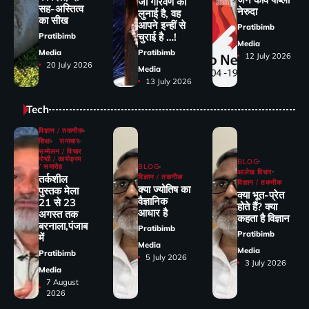
जो गौरवर्ण की
सह-अस्तित्व
नेरुदा
लुनाई है, वह
का सीख
आपने इन्हीं से
Pratibimb
चुराई है …!
Pratibimb
Media
Media
Pratibimb
12 July 2026
20 July 2026
Media
13 July 2026
Tech
विज्ञान / तकनीक
शिक्षा
समाचार
सम्मेलन / विचार
गोष्ठी / कार्यक्रम
BLOG
/ समारोह
BLOG
आलेख विचार
तर्कशील
विज्ञान / तकनीक
विज्ञान / तकनीक
क्या ज्योतिष का
पुस्तक मेला
क्या भूत-प्रेत
वैज्ञानिक
21 से 23
होते हैं? क्या
आधार है
अगस्त तक
कहता है विज्ञान
बरनाला,पंजाब
Pratibimb
Pratibimb
में
Media
Media
Pratibimb
5 July 2026
3 July 2026
Media
7 August
2026