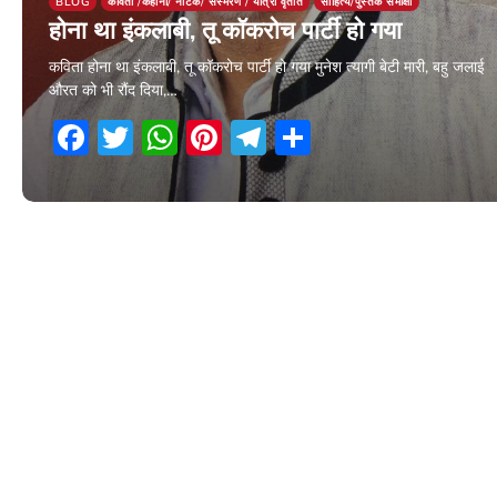
BLOG
कविता /कहानी/ नाटक/ संस्मरण / यात्रा वृतांत
साहित्य/पुस्तक समीक्षा
होना था इंकलाबी, तू कॉकरोच पार्टी हो गया
कविता होना था इंकलाबी, तू कॉकरोच पार्टी हो गया मुनेश त्यागी बेटी मारी, बहु जलाई
औरत को भी रौंद दिया,…
Facebook
Twitter
WhatsApp
Pinterest
Telegram
Share
8 June 2026