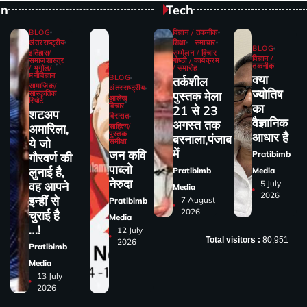
on
Tech
BLOG
विज्ञान / तकनीक
अंतरराष्ट्रीय
शिक्षा
समाचार
BLOG
इतिहास/
सम्मेलन / विचार
विज्ञान /
समाजशास्त्र
गोष्ठी / कार्यक्रम
तकनीक
/ भूगोल/
/ समारोह
मनोविज्ञान
क्या
BLOG
तर्कशील
सामाजिक/
अंतरराष्ट्रीय
ज्योतिष
सांस्कृतिक
पुस्तक मेला
आलेख
रिपोर्ट
विचार
का
21 से 23
शटअप
विरासत
वैज्ञानिक
अगस्त तक
अमारिला,
साहित्य/
पुस्तक
आधार है
बरनाला,पंजाब
ये जो
समीक्षा
में
जन कवि
Pratibimb
गौरवर्ण की
पाब्लो
लुनाई है,
Pratibimb
Media
नेरुदा
5 July
वह आपने
Media
2026
इन्हीं से
7 August
Pratibimb
2026
चुराई है
Media
…!
12 July
Total visitors :
80,951
2026
Pratibimb
Media
13 July
2026