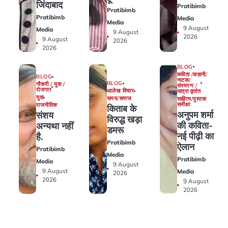
जिंदाबाद
Pratibimb
Pratibimb
Pratibimb
Media
Media
9 August
Media
9 August
2026
9 August
2026
2026
BLOG
कविता /कहानी/
BLOG
नाटक/
BLOG
नौकरी / युवा /
संस्मरण /
रोजगार
आलेख विचार
यात्रा वृतांत
युवा
समय/समाज
साहित्य/पुस्तक
समीक्षा
राजनीतिक
किताब के
अनुपम शर्मा
संशय
विरुद्ध खड़ा
की कविता-
अन्यथा नहीं
डमरू
नई पीढ़ी का
है.
Pratibimb
ऐलान
Pratibimb
Media
Pratibimb
Media
9 August
9 August
Media
2026
2026
9 August
2026