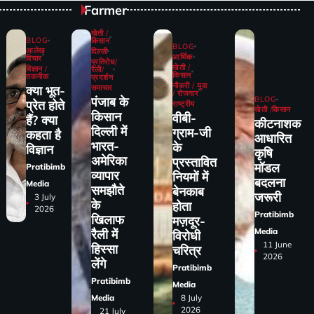
Farmer
खेती /
BLOG
किसान
BLOG
आलेख
दिल्ली
आर्थिक
विचार
प्रतिरोध/
खेती /
विज्ञान /
रैली/
किसान
तकनीक
प्रदर्शन
नौकरी / युवा
समाचार
क्या भूत-
/ रोजगार
पंजाब के
BLOG
प्रेत होते
राष्ट्रीय
खेती /किसान
किसान
वीबी-
हैं? क्या
कीटनाशक
दिल्ली में
ग्राम-जी
कहता है
आधारित
भारत-
के
विज्ञान
कृषि
अमेरिका
प्रस्तावित
मॉडल
Pratibimb
व्यापार
नियमों में
बदलना
Media
समझौते
बेनकाब
जरूरी
3 July
के
होता
2026
Pratibimb
खिलाफ
मज़दूर-
Media
रैली में
विरोधी
11 June
हिस्सा
चरित्र
2026
लेंगे
Pratibimb
Pratibimb
Media
Media
8 July
2026
21 July