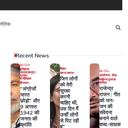
नीतिक
Recent News
BLOG
शिक्षा
इतिहास/
BLOG
समाजशास्त्र /
समय/समाज
आलोचना/ लेख
भूगोल/
जिन लोगों
मनोविज्ञान
साहित्य/पुस्तक
समीक्षा
विरासत
को मेरी
राजेन्द्र
“अंग्रेजों
सुरक्षा
राजन : गीत
भारत
करनी
को जन-
छोड़ो” और
चाहिए थी,
जन की
9 अगस्त
उस दिन मैं
संवेदना
1942 की
उन्हीं लोगों
बनाने वाले
जनता की
से पिट रही
शब्द-साधक
क्रांति
हूं”