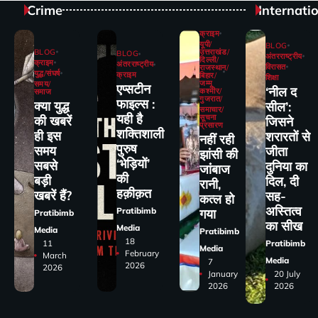
Crime
Internati
क्राइम
यूपी/
BLOG
BLOG
उत्तराखंड/
BLOG
अंतरराष्ट्रीय
दिल्ली/
क्राइम
अंतरराष्ट्रीय
विरासत
राजस्थान/
युद्ध/संघर्ष
क्राइम
बिहार/
शिक्षा
जम्मू
समय/
एप्सटीन
‘नील द
कश्मीर/
समाज
गुजरात/
फाइल्स :
क्या युद्ध
सील’:
समाचार/
यही है
सूचना
की खबरें
जिसने
प्रसारण
शक्तिशाली
ही इस
शरारतों से
नहीं रही
पुरुष
समय
जीता
झांसी की
‘भेड़ियों’
सबसे
दुनिया का
जांंबाज
की
बड़ी
दिल, दी
रानी,
हक़ीक़त
खबरें हैं?
सह-
कत्‍ल हो
अस्तित्व
Pratibimb
गया
Pratibimb
का सीख
Media
Media
Pratibimb
18
11
Pratibimb
Media
February
March
Media
7
2026
2026
January
20 July
2026
2026