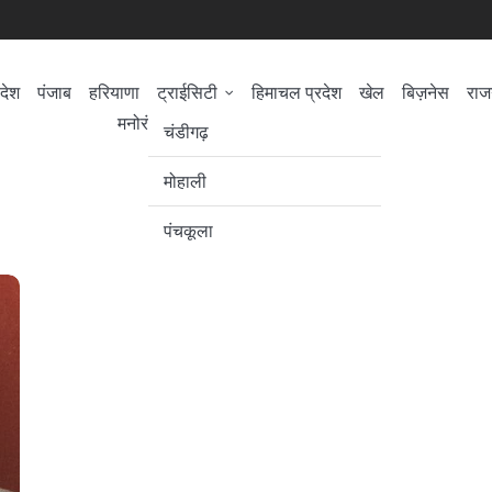
देश
पंजाब
हरियाणा
ट्राईसिटी
हिमाचल प्रदेश
खेल
बिज़नेस
राज
मनोरंजन/सिनेमा
सेहत
लोकसभा चुनाव
चंडीगढ़
मोहाली
पंचकूला