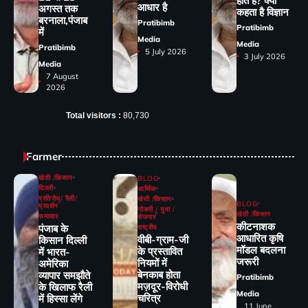
होते हैं? क्या
आधार है
अगस्त तक
कहता है विज्ञान
बरनाला,पंजाब
Pratibimb
Pratibimb
में
Media
Media
Pratibimb
5 July 2026
3 July 2026
Media
7 August
2026
Total visitors :
80,730
Farmer
खेती /किसान
BLOG
दिल्ली
आर्थिक
प्रतिरोध/ रैली/
खेती /किसान
BLOG
प्रदर्शन
नौकरी / युवा /
खेती /किसान
समाचार
रोजगार
कीटनाशक
पंजाब के
राष्ट्रीय
आधारित कृषि
वीबी-ग्राम-जी
किसान दिल्ली
मॉडल बदलना
के प्रस्तावित
में भारत-
जरूरी
नियमों में
अमेरिका
बेनकाब होता
व्यापार समझौते
Pratibimb
मज़दूर-विरोधी
के खिलाफ रैली
Media
चरित्र
में हिस्सा लेंगे
11 June