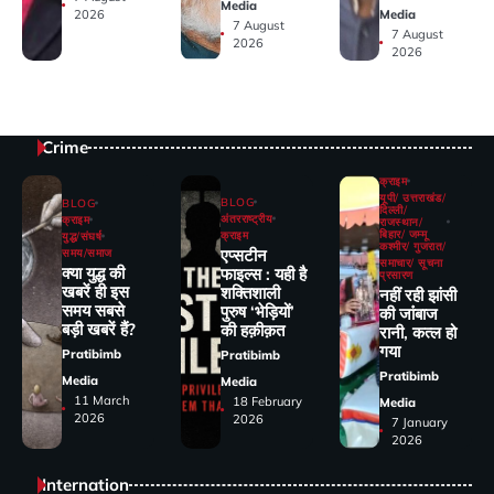
Media
Media
2026
7 August
7 August
2026
2026
Crime
क्राइम
यूपी/ उत्तराखंड/
BLOG
BLOG
दिल्ली/
अंतरराष्ट्रीय
क्राइम
राजस्थान/
बिहार/ जम्मू
क्राइम
युद्ध/संघर्ष
कश्मीर/ गुजरात/
एप्सटीन
समय/समाज
समाचार/ सूचना
क्या युद्ध की
फाइल्स : यही है
प्रसारण
खबरें ही इस
शक्तिशाली
नहीं रही झांसी
समय सबसे
पुरुष ‘भेड़ियों’
की जांंबाज
बड़ी खबरें हैं?
की हक़ीक़त
रानी, कत्‍ल हो
गया
Pratibimb
Pratibimb
Pratibimb
Media
Media
11 March
18 February
Media
2026
2026
7 January
2026
Internation