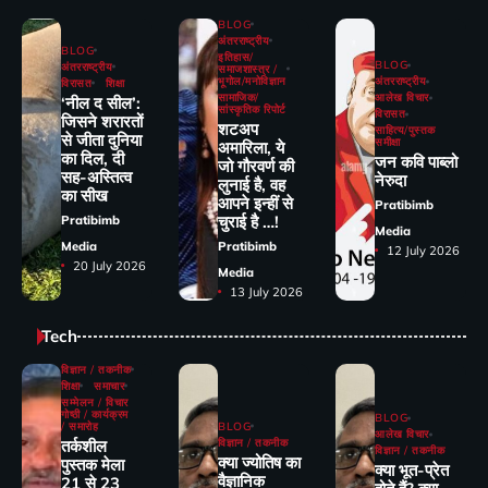
BLOG
अंतरराष्ट्रीय
BLOG
इतिहास/
BLOG
अंतरराष्ट्रीय
समाजशास्त्र /
भूगोल/मनोविज्ञान
अंतरराष्ट्रीय
विरासत
शिक्षा
सामाजिक/
आलेख विचार
‘नील द सील’:
सांस्कृतिक रिपोर्ट
विरासत
जिसने शरारतों
शटअप
साहित्य/पुस्तक
से जीता दुनिया
समीक्षा
अमारिला, ये
का दिल, दी
जन कवि पाब्लो
जो गौरवर्ण की
सह-अस्तित्व
नेरुदा
लुनाई है, वह
का सीख
आपने इन्हीं से
Pratibimb
चुराई है …!
Pratibimb
Media
Media
Pratibimb
12 July 2026
20 July 2026
Media
13 July 2026
Tech
विज्ञान / तकनीक
शिक्षा
समाचार
सम्मेलन / विचार
गोष्ठी / कार्यक्रम
BLOG
/ समारोह
BLOG
आलेख विचार
तर्कशील
विज्ञान / तकनीक
विज्ञान / तकनीक
क्या ज्योतिष का
पुस्तक मेला
क्या भूत-प्रेत
वैज्ञानिक
21 से 23