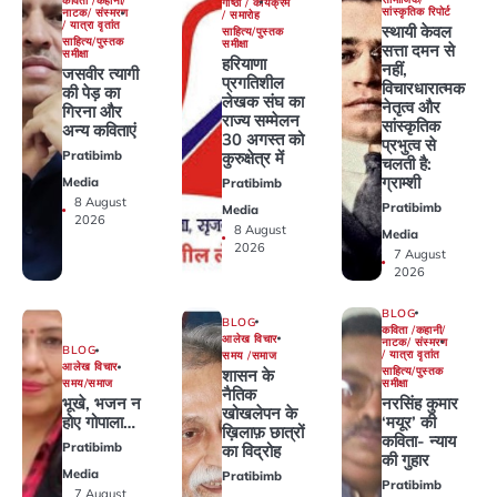
कविता /कहानी/
गोष्ठी / कार्यक्रम
सांस्कृतिक रिपोर्ट
नाटक/ संस्मरण
/ समारोह
/ यात्रा वृतांत
स्थायी केवल
साहित्य/पुस्तक
साहित्य/पुस्तक
समीक्षा
सत्ता दमन से
समीक्षा
हरियाणा
नहीं,
जसवीर त्यागी
प्रगतिशील
विचारधारात्मक
की पेड़ का
लेखक संघ का
नेतृत्व और
गिरना और
राज्य सम्मेलन
सांस्कृतिक
अन्य कविताएं
30 अगस्त को
प्रभुत्व से
कुरुक्षेत्र में
Pratibimb
चलती है:
ग्राम्शी
Media
Pratibimb
8 August
Pratibimb
Media
2026
8 August
Media
2026
7 August
2026
BLOG
BLOG
कविता /कहानी/
आलेख विचार
नाटक/ संस्मरण
BLOG
/ यात्रा वृतांत
समय /समाज
आलेख विचार
साहित्य/पुस्तक
शासन के
समीक्षा
समय/समाज
नैतिक
नरसिंह कुमार
भूखे, भजन न
खोखलेपन के
‘मयूर’ की
होए गोपाला…
ख़िलाफ़ छात्रों
कविता- न्याय
Pratibimb
का विद्रोह
की गुहार
Media
Pratibimb
Pratibimb
7 August