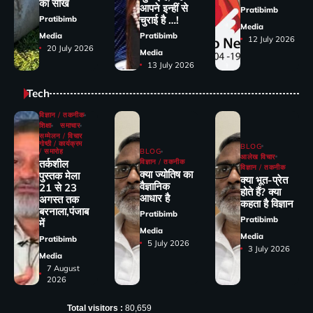
का सीख
आपने इन्हीं से
Pratibimb
चुराई है …!
Pratibimb
Media
Media
Pratibimb
12 July 2026
20 July 2026
Media
13 July 2026
Tech
विज्ञान / तकनीक
शिक्षा
समाचार
सम्मेलन / विचार
गोष्ठी / कार्यक्रम
BLOG
/ समारोह
BLOG
आलेख विचार
तर्कशील
विज्ञान / तकनीक
विज्ञान / तकनीक
क्या ज्योतिष का
पुस्तक मेला
क्या भूत-प्रेत
वैज्ञानिक
21 से 23
होते हैं? क्या
आधार है
अगस्त तक
कहता है विज्ञान
बरनाला,पंजाब
Pratibimb
Pratibimb
में
Media
Media
Pratibimb
5 July 2026
3 July 2026
Media
7 August
2026
Total visitors :
80,659