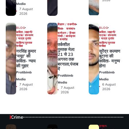
2026
Media
7 August
2026
विज्ञान / तकनीक
BLOG
BLOG
शिक्षा
समाचार
कविता /कहानी/
कविता /कहानी/
सम्मेलन / विचार
नाटक/ संस्मरण
नाटक/ संस्मरण
गोष्ठी / कार्यक्रम
/ यात्रा वृतांत
/ यात्रा वृतांत
/ समारोह
साहित्य/पुस्तक
साहित्य/पुस्तक
तर्कशील
समीक्षा
समीक्षा
पुस्तक मेला
नरसिंह कुमार
सुरेंद्र कल्याण
21 से 23
‘मयूर’ की
बुटाना की
अगस्त तक
कविता- न्याय
कविता- मनुष्य
बरनाला,पंजाब
की गुहार
होना
में
Pratibimb
Pratibimb
Pratibimb
Media
Media
Media
7 August
6 August
7 August
2026
2026
2026
Crime
क्राइम