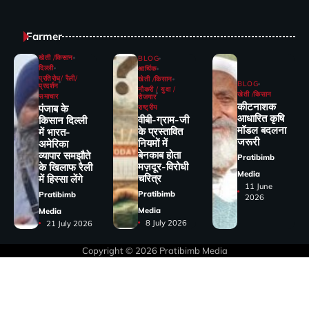
Farmer
खेती /किसान
BLOG
दिल्ली
आर्थिक
प्रतिरोध/ रैली/
खेती /किसान
BLOG
प्रदर्शन
नौकरी / युवा /
खेती /किसान
समाचार
रोजगार
कीटनाशक
पंजाब के
राष्ट्रीय
आधारित कृषि
वीबी-ग्राम-जी
किसान दिल्ली
मॉडल बदलना
के प्रस्तावित
में भारत-
जरूरी
नियमों में
अमेरिका
बेनकाब होता
व्यापार समझौते
Pratibimb
मज़दूर-विरोधी
के खिलाफ रैली
Media
चरित्र
में हिस्सा लेंगे
11 June
Pratibimb
Pratibimb
2026
Media
Media
8 July 2026
21 July 2026
Copyright © 2026
Pratibimb Media