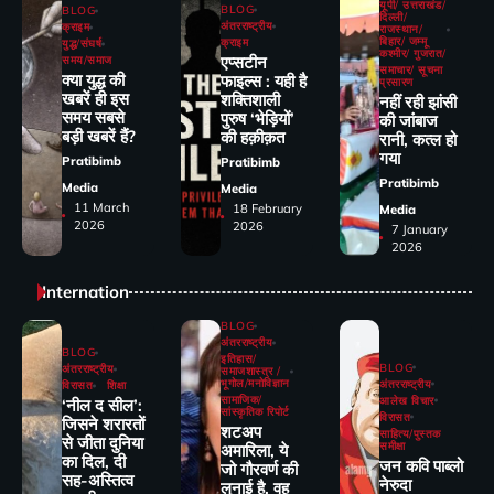
यूपी/ उत्तराखंड/
BLOG
BLOG
दिल्ली/
अंतरराष्ट्रीय
क्राइम
राजस्थान/
बिहार/ जम्मू
क्राइम
युद्ध/संघर्ष
कश्मीर/ गुजरात/
एप्सटीन
समय/समाज
समाचार/ सूचना
क्या युद्ध की
फाइल्स : यही है
प्रसारण
खबरें ही इस
शक्तिशाली
नहीं रही झांसी
समय सबसे
पुरुष ‘भेड़ियों’
की जांंबाज
बड़ी खबरें हैं?
की हक़ीक़त
रानी, कत्‍ल हो
गया
Pratibimb
Pratibimb
Pratibimb
Media
Media
11 March
18 February
Media
2026
2026
7 January
2026
Internation
BLOG
अंतरराष्ट्रीय
BLOG
इतिहास/
BLOG
अंतरराष्ट्रीय
समाजशास्त्र /
भूगोल/मनोविज्ञान
अंतरराष्ट्रीय
विरासत
शिक्षा
सामाजिक/
आलेख विचार
‘नील द सील’:
सांस्कृतिक रिपोर्ट
विरासत
जिसने शरारतों
शटअप
साहित्य/पुस्तक
से जीता दुनिया
समीक्षा
अमारिला, ये
का दिल, दी
जन कवि पाब्लो
जो गौरवर्ण की
सह-अस्तित्व
नेरुदा
लुनाई है, वह