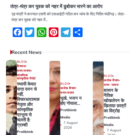
तंत्र-मंत्र कर युवक को नहर में डुबोकर मारने का आरोप
गृह मंत्री ने करनाल एसपी को एसआईटी गठित कर जांच के दिए निर्देश चंडीगढ़। तंत्र-
मंत्र कर युवक को नहर में…
Facebook
Twitter
WhatsApp
Pinterest
Telegram
Share
Recent News
BLOG
विरासत
समय/समाज
सामाजिक/
BLOG
सांस्कृतिक रिपोर्ट
आलेख विचार
स्थायी केवल
BLOG
समय /समाज
आलेख विचार
सत्ता दमन से
शासन के
समय/समाज
नहीं,
नैतिक
भूखे, भजन न
विचारधारात्मक
खोखलेपन के
होए गोपाला…
नेतृत्व और
ख़िलाफ़ छात्रों
सांस्कृतिक
Pratibimb
का विद्रोह
प्रभुत्व से
Media
Pratibimb
चलती है:
7 August
ग्राम्शी
Media
2026
7 August
Pratibimb