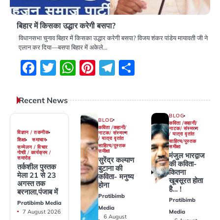
बिहार में किसका उद्धार करेगी बसपा?
विधानसभा चुनाव बिहार में किसका उद्धार करेगी बसपा? विजय शंकर पांडेय मायावती जी ने
एलान कर दिया—बसपा बिहार में अकेले…
Facebook
Twitter
WhatsApp
Pinterest
Telegram
Share
Recent News
BLOG
BLOG
कविता /कहानी/
कविता /कहानी/
नाटक/ संस्मरण
विज्ञान / तकनीक
नाटक/ संस्मरण
/ यात्रा वृतांत
/ यात्रा वृतांत
शिक्षा
समाचार
साहित्य/पुस्तक
साहित्य/पुस्तक
समीक्षा
सम्मेलन / विचार
समीक्षा
गोष्ठी / कार्यक्रम /
मंजुल भारद्वाज
समारोह
सुरेंद्र कल्याण
की कविता-
तर्कशील पुस्तक
बुटाना की
कितना
मेला 21 से 23
कविता- मनुष्य
खूबसूरत होता
अगस्त तक
होना
है… !
बरनाला,पंजाब में
Pratibimb
Pratibimb
Pratibimb Media
Media
7 August 2026
Media
6 August