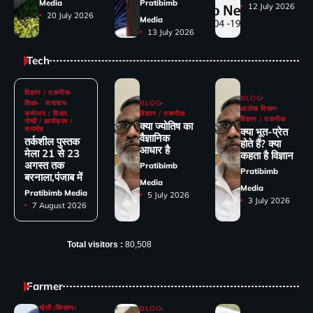
Media
Pratibimb
12 July 2026
20 July 2026
Media
13 July 2026
Tech
विज्ञान / तकनीक
BLOG
शिक्षा
समाचार
BLOG
आलेख विचार
सम्मेलन / विचार
विज्ञान / तकनीक
विज्ञान / तकनीक
गोष्ठी / कार्यक्रम /
क्या ज्योतिष का
समारोह
क्या भूत-प्रेत
वैज्ञानिक
तर्कशील पुस्तक
होते हैं? क्या
आधार है
मेला 21 से 23
कहता है विज्ञान
अगस्त तक
Pratibimb
Pratibimb
बरनाला,पंजाब में
Media
Media
Pratibimb Media
5 July 2026
3 July 2026
7 August 2026
Total visitors :
80,508
Farmer
खेती /किसान
BLOG