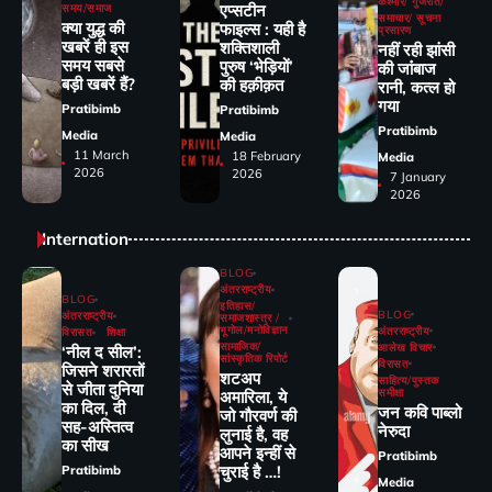
कश्मीर/ गुजरात/
एप्सटीन
समय/समाज
समाचार/ सूचना
क्या युद्ध की
फाइल्स : यही है
प्रसारण
खबरें ही इस
शक्तिशाली
नहीं रही झांसी
समय सबसे
पुरुष ‘भेड़ियों’
की जांंबाज
बड़ी खबरें हैं?
की हक़ीक़त
रानी, कत्‍ल हो
गया
Pratibimb
Pratibimb
Pratibimb
Media
Media
11 March
18 February
Media
2026
2026
7 January
2026
Internation
BLOG
अंतरराष्ट्रीय
BLOG
इतिहास/
BLOG
अंतरराष्ट्रीय
समाजशास्त्र /
भूगोल/मनोविज्ञान
अंतरराष्ट्रीय
विरासत
शिक्षा
सामाजिक/
आलेख विचार
‘नील द सील’:
सांस्कृतिक रिपोर्ट
विरासत
जिसने शरारतों
शटअप
साहित्य/पुस्तक
से जीता दुनिया
समीक्षा
अमारिला, ये
का दिल, दी
जन कवि पाब्लो
जो गौरवर्ण की
सह-अस्तित्व
नेरुदा
लुनाई है, वह
का सीख
आपने इन्हीं से
Pratibimb
चुराई है …!
Pratibimb
Media