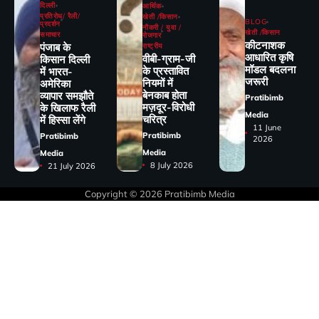
दिल्ली
आर्थिक
प्रतिरोध/ रैली/
खेती /किसान
BLOG
प्रदर्शन
नौकरी / युवा /
खेती /किसान
समाचार
रोजगार
कीटनाशक
पंजाब के
राष्ट्रीय
आधारित कृषि
वीबी-ग्राम-जी
किसान दिल्ली
मॉडल बदलना
के प्रस्तावित
में भारत-
जरूरी
नियमों में
अमेरिका
बेनकाब होता
व्यापार समझौते
Pratibimb
मज़दूर-विरोधी
के खिलाफ रैली
Media
चरित्र
में हिस्सा लेंगे
11 June
Pratibimb
Pratibimb
2026
Media
Media
8 July 2026
21 July 2026
Copyright © 2026
Pratibimb Media