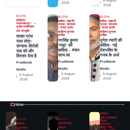
6 August
2026
2026
BLOG
BLOG
BLOG
इतिहास/
कविता /कहानी/
कविता /कहानी/
समाजशास्त्र /
नाटक/ संस्मरण
नाटक/ संस्मरण
भूगोल/मनोविज्ञान
/ यात्रा वृतांत
/ यात्रा वृतांत
धर्म-संस्कृति
साहित्य/पुस्तक
साहित्य/पुस्तक
समीक्षा
समीक्षा
शाक्त ग्रंथ
नरसिंह कुमार
मुनेश त्यागी की
राधा तंत्रः
‘मयूर’ की
कविता- नई
संन्यास-विरोधी
कविता – मंचन
देशभक्ति के
भाव को और
सत्य का
गजब के अर्थ
विस्तार देता है
Pratibimb
Pratibimb
Pratibimb
Media
Media
Media
6 August
6 August
6 August
2026
2026
2026
Crime
क्राइम
यूपी/ उत्तराखंड/
BLOG
BLOG
दिल्ली/
अंतरराष्ट्रीय
क्राइम
राजस्थान/
बिहार/ जम्मू
क्राइम
युद्ध/संघर्ष