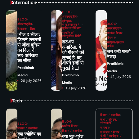
Internation
BLOG
अंतरराष्ट्रीय
BLOG
इतिहास/
BLOG
अंतरराष्ट्रीय
समाजशास्त्र /
भूगोल/मनोविज्ञान
अंतरराष्ट्रीय
विरासत
शिक्षा
सामाजिक/
आलेख विचार
‘नील द सील’:
सांस्कृतिक रिपोर्ट
विरासत
जिसने शरारतों
शटअप
साहित्य/पुस्तक
से जीता दुनिया
समीक्षा
अमारिला, ये
का दिल, दी
जन कवि पाब्लो
जो गौरवर्ण की
सह-अस्तित्व
नेरुदा
लुनाई है, वह
का सीख
आपने इन्हीं से
Pratibimb
चुराई है …!
Pratibimb
Media
Media
Pratibimb
12 July 2026
20 July 2026
Media
13 July 2026
Tech
विज्ञान / तकनीक
सभा / संगठन/
BLOG
सोसायटी
BLOG
आलेख विचार
समाचार
विज्ञान / तकनीक
विज्ञान / तकनीक
सम्मेलन / विचार
क्या ज्योतिष का
क्या भूत-प्रेत
गोष्ठी / कार्यक्रम /