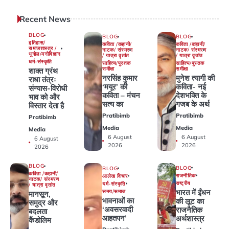
Recent News
BLOG
BLOG
BLOG
इतिहास/
कविता /कहानी/
कविता /कहानी/
समाजशास्त्र /
नाटक/ संस्मरण
नाटक/ संस्मरण
भूगोल/मनोविज्ञान
/ यात्रा वृतांत
/ यात्रा वृतांत
धर्म-संस्कृति
साहित्य/पुस्तक
साहित्य/पुस्तक
समीक्षा
समीक्षा
शाक्त ग्रंथ
नरसिंह कुमार
मुनेश त्यागी की
राधा तंत्रः
‘मयूर’ की
कविता- नई
संन्यास-विरोधी
कविता – मंचन
देशभक्ति के
भाव को और
सत्य का
गजब के अर्थ
विस्तार देता है
Pratibimb
Pratibimb
Pratibimb
Media
Media
Media
6 August
6 August
6 August
2026
2026
2026
BLOG
BLOG
BLOG
कविता /कहानी/
राजनीतिक
आलेख विचार
नाटक/ संस्मरण
राष्ट्रीय
धर्म-संस्कृति
/ यात्रा वृतांत
भारत में ईंधन
समय/समाज
मानसून,
भावनाओं का
की लूट का
समुद्र और
‘अवसरवादी
राजनैतिक
बदलता
आहतपन’
अर्थशास्त्र
कैंडोलिम