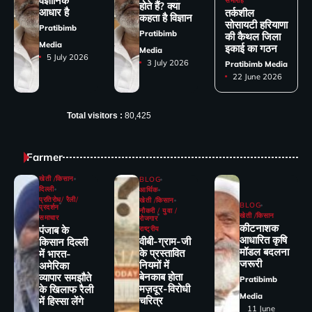
वैज्ञानिक
समारोह
होते हैं? क्या
आधार है
तर्कशील
कहता है विज्ञान
सोसायटी हरियाणा
Pratibimb
Pratibimb
की कैथल जिला
Media
इकाई का गठन
Media
5 July 2026
3 July 2026
Pratibimb Media
22 June 2026
Total visitors :
80,425
Farmer
खेती /किसान
BLOG
दिल्ली
आर्थिक
प्रतिरोध/ रैली/
खेती /किसान
BLOG
प्रदर्शन
नौकरी / युवा /
खेती /किसान
समाचार
रोजगार
कीटनाशक
पंजाब के
राष्ट्रीय
आधारित कृषि
वीबी-ग्राम-जी
किसान दिल्ली
मॉडल बदलना
के प्रस्तावित
में भारत-
जरूरी
नियमों में
अमेरिका
बेनकाब होता
व्यापार समझौते
Pratibimb
मज़दूर-विरोधी
के खिलाफ रैली
Media
चरित्र
में हिस्सा लेंगे
11 June