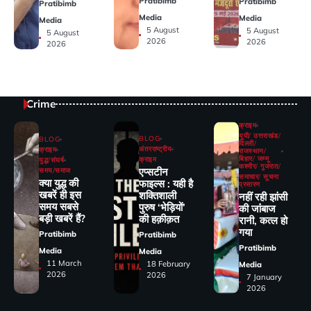
Pratibimb
Pratibimb
Pratibimb
Media
Media
Media
5 August
5 August
5 August
2026
2026
2026
Crime
क्राइम
यूपी/ उत्तराखंड/
BLOG
BLOG
दिल्ली/
अंतरराष्ट्रीय
क्राइम
राजस्थान/
बिहार/ जम्मू
क्राइम
युद्ध/संघर्ष
कश्मीर/ गुजरात/
एप्सटीन
समय/समाज
समाचार/ सूचना
क्या युद्ध की
फाइल्स : यही है
प्रसारण
खबरें ही इस
शक्तिशाली
नहीं रही झांसी
समय सबसे
पुरुष ‘भेड़ियों’
की जांंबाज
बड़ी खबरें हैं?
की हक़ीक़त
रानी, कत्‍ल हो
गया
Pratibimb
Pratibimb
Pratibimb
Media
Media
11 March
18 February
Media
2026
2026
7 January
2026