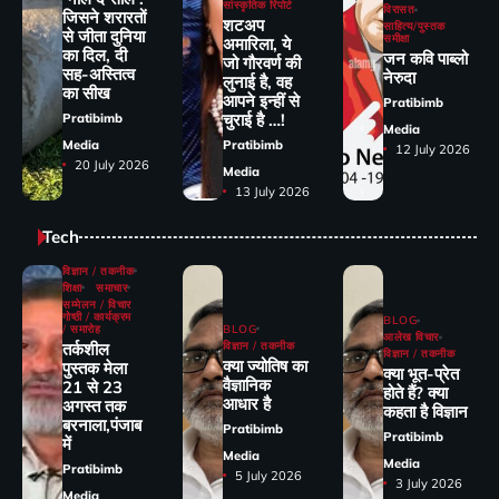
सांस्कृतिक रिपोर्ट
विरासत
जिसने शरारतों
शटअप
साहित्य/पुस्तक
से जीता दुनिया
समीक्षा
अमारिला, ये
का दिल, दी
जन कवि पाब्लो
जो गौरवर्ण की
सह-अस्तित्व
नेरुदा
लुनाई है, वह
का सीख
आपने इन्हीं से
Pratibimb
चुराई है …!
Pratibimb
Media
Media
Pratibimb
12 July 2026
20 July 2026
Media
13 July 2026
Tech
विज्ञान / तकनीक
शिक्षा
समाचार
सम्मेलन / विचार
गोष्ठी / कार्यक्रम
BLOG
/ समारोह
BLOG
आलेख विचार
तर्कशील
विज्ञान / तकनीक
विज्ञान / तकनीक
क्या ज्योतिष का
पुस्तक मेला
क्या भूत-प्रेत
वैज्ञानिक
21 से 23
होते हैं? क्या
आधार है
अगस्त तक
कहता है विज्ञान
बरनाला,पंजाब
Pratibimb
Pratibimb
में
Media
Media
Pratibimb
5 July 2026
3 July 2026
Media