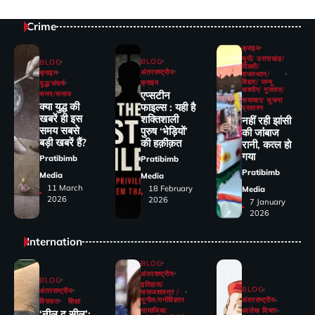
Crime
क्राइम
यूपी/ उत्तराखंड/
BLOG
BLOG
दिल्ली/
अंतरराष्ट्रीय
क्राइम
राजस्थान/
बिहार/ जम्मू
क्राइम
युद्ध/संघर्ष
कश्मीर/ गुजरात/
एप्सटीन
समय/समाज
समाचार/ सूचना
क्या युद्ध की
फाइल्स : यही है
प्रसारण
खबरें ही इस
शक्तिशाली
नहीं रही झांसी
समय सबसे
पुरुष ‘भेड़ियों’
की जांंबाज
बड़ी खबरें हैं?
की हक़ीक़त
रानी, कत्‍ल हो
गया
Pratibimb
Pratibimb
Pratibimb
Media
Media
11 March
18 February
Media
2026
2026
7 January
2026
Internation
BLOG
अंतरराष्ट्रीय
BLOG
इतिहास/
BLOG
अंतरराष्ट्रीय
समाजशास्त्र /
भूगोल/मनोविज्ञान
अंतरराष्ट्रीय
विरासत
शिक्षा
सामाजिक/
आलेख विचार
‘नील द सील’: