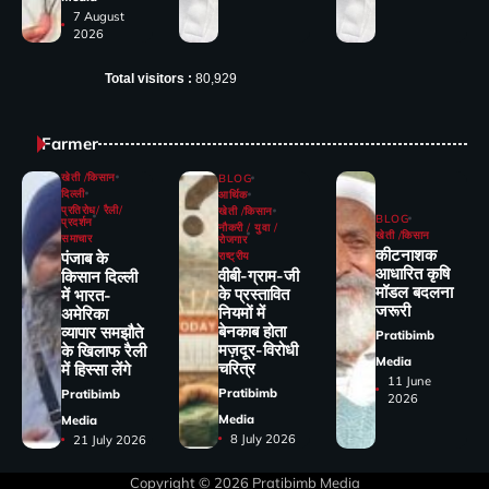
7 August
2026
Total visitors :
80,929
Farmer
खेती /किसान
BLOG
दिल्ली
आर्थिक
प्रतिरोध/ रैली/
खेती /किसान
BLOG
प्रदर्शन
नौकरी / युवा /
खेती /किसान
समाचार
रोजगार
कीटनाशक
पंजाब के
राष्ट्रीय
आधारित कृषि
वीबी-ग्राम-जी
किसान दिल्ली
मॉडल बदलना
के प्रस्तावित
में भारत-
जरूरी
नियमों में
अमेरिका
बेनकाब होता
व्यापार समझौते
Pratibimb
मज़दूर-विरोधी
के खिलाफ रैली
Media
चरित्र
में हिस्सा लेंगे
11 June
Pratibimb
Pratibimb
2026
Media
Media
8 July 2026
21 July 2026
Copyright © 2026
Pratibimb Media