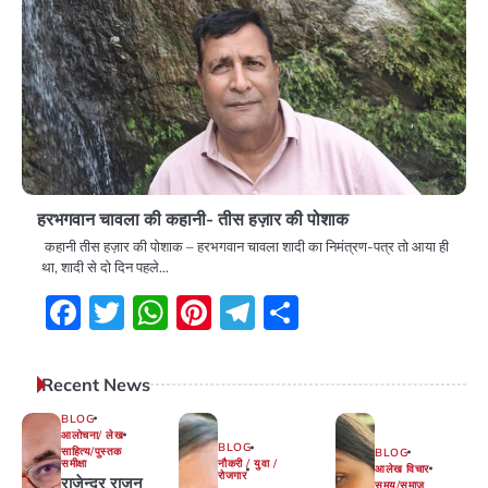
हरभगवान चावला की कहानी- तीस हज़ार की पोशाक
कहानी तीस हज़ार की पोशाक – हरभगवान चावला शादी का निमंत्रण-पत्र तो आया ही
था, शादी से दो दिन पहले…
Facebook
Twitter
WhatsApp
Pinterest
Telegram
Share
Recent News
BLOG
आलोचना/ लेख
BLOG
साहित्य/पुस्तक
BLOG
समीक्षा
नौकरी / युवा /
आलेख विचार
रोजगार
राजेन्द्र राजन
समय/समाज