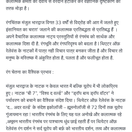
कलात्मक क्षमता को दैवीय से वरदान हटाकर कर वैज्ञानिक दृष्टिकोण की
तरफ मोड़ा है।
रंगचिंतक मंजुल भारद्वाज विगत 33 वर्षों से विद्रोह की आग़ में जलते हुए
इंसानियत का चराग़’ जलाने की कलात्मक प्रतिबद्धता से प्रतिबद्ध हैं ।
अपने वैचारिक कलात्मक नाट्य प्रस्तुतियों से रंगमंच को सार्थक और
कलात्मक दिशा दी है. रंगभूमि और रंगपरिदृश्य को बदला है l थिएटर ऑफ़
रेलेवंस के नाटकों में पात्र नही विचार पात्र बनकर जीता है और विचार तो
मनुष्य के मस्तिष्क में अंकुरित होता है, पलता है और फलीभूत होता है.
रंग चेतना का वैश्विक प्रभाव :
मंजुल भारद्वाज के नाटक न केवल भारत में बल्कि यूरोप में भी लोकप्रिय
हुए। नाटक “बी 7”, “विश्व द वर्ल्ड” और “ड्रॉप बाय ड्रॉप वॉटर” ने
पर्यावरण को बचाने का वैश्विक संदेश दिया। थियेटर ऑफ़ रेलेवंस के नाटक
‘द… अदर वर्ल्ड’ के संदेश इकोलॉजी – ह्यूमनोलॉजी से 72 दिनों तक यूरोप
गुंजायमान रहा ! भारतीय रंगमंच के लिए यह पल अनोखे और कलात्मक रहे
,अमूमन भारतीय रंगमंच पर पाश्चात्य धुंध छाई रहती हैं पर थियेटर ऑफ़
रेलेवंस रंग दर्शन ने सर्द यूरोप की बर्फ़ को भारतीय दर्शन, तत्व और कलात्मक