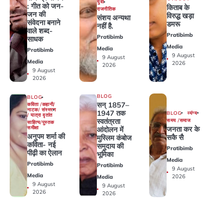
युवा
: गीत को जन-
किताब के
राजनीतिक
जन की
विरुद्ध खड़ा
संशय अन्यथा
संवेदना बनाने
डमरू
नहीं है.
वाले शब्द-
Pratibimb
Pratibimb
साधक
Media
Media
Pratibimb
9 August
9 August
Media
2026
2026
9 August
2026
BLOG
BLOG
सन् 1857–
कविता /कहानी/
नाटक/ संस्मरण
1947 तक
BLOG
व्यंग्य
/ यात्रा वृतांत
स्वतंत्रता
समय /समाज
साहित्य/पुस्तक
जनता कर के
समीक्षा
आंदोलन में
अनुपम शर्मा की
सकै सै
मुस्लिम कंबोज
कविता- नई
समुदाय की
Pratibimb
पीढ़ी का ऐलान
भूमिका
Media
Pratibimb
Pratibimb
9 August
Media
2026
Media
9 August
9 August
2026
2026