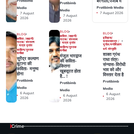
बरनाला,पंजाब में
Pratibimb
Pratibimb
Pratibimb Media
Media
Media
7 August 2026
7 August
7 August
2026
2026
BLOG
BLOG
BLOG
कविता /कहानी/
इतिहास/
कविता /कहानी/
नाटक/ संस्मरण
समाजशास्त्र /
नाटक/ संस्मरण
/ यात्रा वृतांत
भूगोल/मनोविज्ञान
/ यात्रा वृतांत
साहित्य/पुस्तक
धर्म-संस्कृति
साहित्य/पुस्तक
समीक्षा
समीक्षा
शाक्त ग्रंथ
मंजुल भारद्वाज
सुरेंद्र कल्याण
राधा तंत्रः
की कविता-
बुटाना की
संन्यास-विरोधी
कितना
कविता- मनुष्य
भाव को और
खूबसूरत होता
होना
विस्तार देता है
है… !
Pratibimb
Pratibimb
Pratibimb
Media
Media
Media
6 August
6 August
6 August
2026
2026
2026
Crime