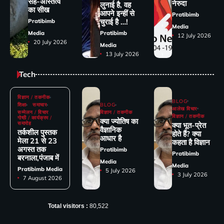
सह-अस्तित्व
नेरुदा
लुनाई है, वह
का सीख
आपने इन्हीं से
Pratibimb
चुराई है …!
Pratibimb
Media
Media
Pratibimb
12 July 2026
20 July 2026
Media
13 July 2026
Tech
विज्ञान / तकनीक
BLOG
शिक्षा
समाचार
BLOG
आलेख विचार
सम्मेलन / विचार
विज्ञान / तकनीक
विज्ञान / तकनीक
गोष्ठी / कार्यक्रम /
क्या ज्योतिष का
समारोह
क्या भूत-प्रेत
वैज्ञानिक
तर्कशील पुस्तक
होते हैं? क्या
आधार है
मेला 21 से 23
कहता है विज्ञान
अगस्त तक
Pratibimb
Pratibimb
बरनाला,पंजाब में
Media
Media
Pratibimb Media
5 July 2026
3 July 2026
7 August 2026
Total visitors :
80,522