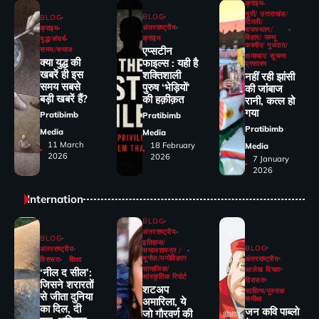
क्राइम
यूपी/ उत्तराखंड/
BLOG
BLOG
दिल्ली/
अंतरराष्ट्रीय
क्राइम
राजस्थान/
बिहार/ जम्मू
क्राइम
युद्ध/संघर्ष
कश्मीर/ गुजरात/
एप्सटीन
समय/समाज
समाचार/ सूचना
क्या युद्ध की
फाइल्स : यही है
प्रसारण
खबरें ही इस
शक्तिशाली
नहीं रही झांसी
समय सबसे
पुरुष ‘भेड़ियों’
की जांंबाज
बड़ी खबरें हैं?
की हक़ीक़त
रानी, कत्‍ल हो
गया
Pratibimb
Pratibimb
Pratibimb
Media
Media
11 March
18 February
Media
2026
2026
7 January
2026
Internation
BLOG
अंतरराष्ट्रीय
BLOG
इतिहास/
BLOG
अंतरराष्ट्रीय
समाजशास्त्र /
भूगोल/मनोविज्ञान
अंतरराष्ट्रीय
विरासत
शिक्षा
सामाजिक/
आलेख विचार
‘नील द सील’:
सांस्कृतिक रिपोर्ट
विरासत
जिसने शरारतों
शटअप
साहित्य/पुस्तक
से जीता दुनिया
समीक्षा
अमारिला, ये
का दिल, दी
जन कवि पाब्लो
जो गौरवर्ण की