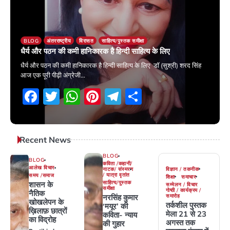
BLOG
अंतरराष्ट्रीय
विरासत
साहित्य/पुस्तक समीक्षा
धैर्य और पठन की कमी हानिकारक है हिन्दी साहित्य के लिए
धैर्य और पठन की कमी हानिकारक है हिन्दी साहित्य के लिए डाॅ (सुश्री) शरद सिंह
आज एक पूरी पीढ़ी अंग्रेजी…
Facebook
Twitter
WhatsApp
Pinterest
Telegram
Share
22 November 2025
Recent News
BLOG
BLOG
कविता /कहानी/
आलेख विचार
विज्ञान / तकनीक
नाटक/ संस्मरण
/ यात्रा वृतांत
समय /समाज
शिक्षा
समाचार
साहित्य/पुस्तक
शासन के
सम्मेलन / विचार
समीक्षा
गोष्ठी / कार्यक्रम /
नैतिक
समारोह
नरसिंह कुमार
खोखलेपन के
तर्कशील पुस्तक
‘मयूर’ की
ख़िलाफ़ छात्रों
मेला 21 से 23
कविता- न्याय
का विद्रोह
अगस्त तक
की गुहार