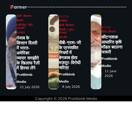
Farmer
खेती /किसान
BLOG
दिल्ली
आर्थिक
प्रतिरोध/ रैली/
खेती /किसान
BLOG
प्रदर्शन
नौकरी / युवा /
खेती /किसान
समाचार
रोजगार
कीटनाशक
पंजाब के
राष्ट्रीय
आधारित कृषि
वीबी-ग्राम-जी
किसान दिल्ली
मॉडल बदलना
के प्रस्तावित
में भारत-
जरूरी
नियमों में
अमेरिका
बेनकाब होता
व्यापार समझौते
Pratibimb
मज़दूर-विरोधी
के खिलाफ रैली
Media
चरित्र
में हिस्सा लेंगे
11 June
Pratibimb
Pratibimb
2026
Media
Media
8 July 2026
21 July 2026
Copyright © 2026
Pratibimb Media