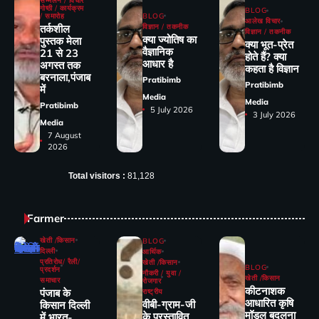
सम्मेलन / विचार
गोष्ठी / कार्यक्रम
BLOG
/ समारोह
BLOG
आलेख विचार
तर्कशील
विज्ञान / तकनीक
विज्ञान / तकनीक
क्या ज्योतिष का
पुस्तक मेला
क्या भूत-प्रेत
वैज्ञानिक
21 से 23
होते हैं? क्या
आधार है
अगस्त तक
कहता है विज्ञान
बरनाला,पंजाब
Pratibimb
Pratibimb
में
Media
Media
Pratibimb
5 July 2026
3 July 2026
Media
7 August
2026
Total visitors :
81,128
Farmer
खेती /किसान
BLOG
दिल्ली
आर्थिक
प्रतिरोध/ रैली/
खेती /किसान
BLOG
प्रदर्शन
नौकरी / युवा /
खेती /किसान
समाचार
रोजगार
कीटनाशक
पंजाब के
राष्ट्रीय
आधारित कृषि
वीबी-ग्राम-जी
किसान दिल्ली
मॉडल बदलना
के प्रस्तावित
में भारत-