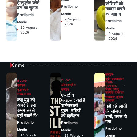
है सुप्रीम कोर्ट
कोशिशों को
Pratibimb
बार का चुनाव
नाकाम करने
का आह्वान
Media
Pratibimb
9 August
Pratibimb
Media
2026
10 August
Media
2026
9 August
2026
Crime
क्राइम
यूपी/ उत्तराखंड/
BLOG
BLOG
दिल्ली/
अंतरराष्ट्रीय
क्राइम
राजस्थान/
बिहार/ जम्मू
क्राइम
युद्ध/संघर्ष
कश्मीर/ गुजरात/
एप्सटीन
समय/समाज
समाचार/ सूचना
क्या युद्ध की
फाइल्स : यही है
प्रसारण
खबरें ही इस
शक्तिशाली
नहीं रही झांसी
समय सबसे
पुरुष ‘भेड़ियों’
की जांंबाज
बड़ी खबरें हैं?
की हक़ीक़त
रानी, कत्‍ल हो
गया
Pratibimb
Pratibimb
Pratibimb
Media
Media
11 March
18 February
Media