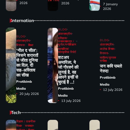
2026
2026
7 January
2026
Internation
BLOG
अंतरराष्ट्रीय
BLOG
इतिहास/
BLOG
अंतरराष्ट्रीय
समाजशास्त्र /
भूगोल/मनोविज्ञान
अंतरराष्ट्रीय
विरासत
शिक्षा
सामाजिक/
आलेख विचार
‘नील द सील’:
सांस्कृतिक रिपोर्ट
विरासत
जिसने शरारतों
शटअप
साहित्य/पुस्तक
से जीता दुनिया
समीक्षा
अमारिला, ये
का दिल, दी
जन कवि पाब्लो
जो गौरवर्ण की
सह-अस्तित्व
नेरुदा
लुनाई है, वह
का सीख
आपने इन्हीं से
Pratibimb
चुराई है …!
Pratibimb
Media
Media
Pratibimb
12 July 2026
20 July 2026
Media
13 July 2026
Tech
विज्ञान / तकनीक
शिक्षा
समाचार