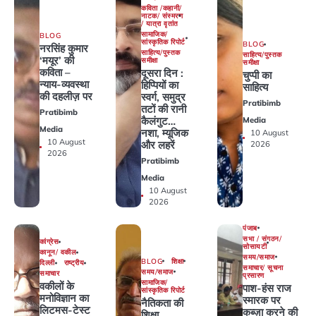
कविता /कहानी/
नाटक/ संस्मरण
/ यात्रा वृतांत
सामाजिक/
BLOG
सांस्कृतिक रिपोर्ट
BLOG
नरसिंह कुमार
साहित्य/पुस्तक
साहित्य/पुस्तक
‘मयूर’ की
समीक्षा
समीक्षा
कविता –
दूसरा दिन :
चुप्पी का
न्याय-व्यवस्था
हिप्पियों का
साहित्य
की दहलीज़ पर
स्वर्ग, समुद्र
Pratibimb
तटों की रानी
Pratibimb
कैलंगुट…
Media
Media
नशा, म्यूजिक
10 August
10 August
और लहरें
2026
2026
Pratibimb
Media
10 August
2026
पंजाब
सभा / संगठन/
कांग्रेस
सोसायटी
कानून/ वकील
समय/समाज
BLOG
शिक्षा
दिल्ली
राष्ट्रीय
समाचार/ सूचना
समय/समाज
समाचार
प्रसारण
सामाजिक/
वकीलों के
पाश-हंस राज
सांस्कृतिक रिपोर्ट
मनोविज्ञान का
स्मारक पर
नैतिकता की
लिटमस-टेस्‍ट
कब्ज़ा करने की
शिक्षा