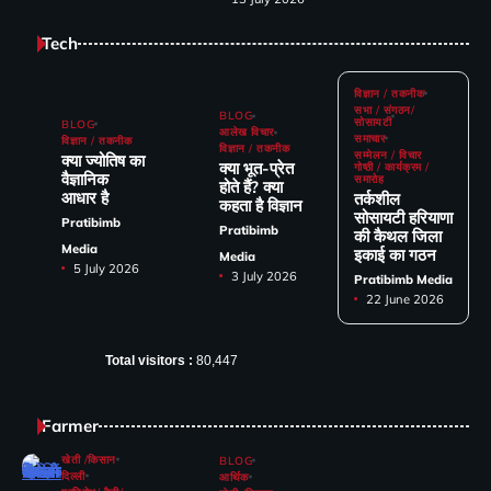
Tech
विज्ञान / तकनीक
सभा / संगठन/
BLOG
सोसायटी
BLOG
आलेख विचार
समाचार
विज्ञान / तकनीक
विज्ञान / तकनीक
सम्मेलन / विचार
क्या ज्योतिष का
क्या भूत-प्रेत
गोष्ठी / कार्यक्रम /
वैज्ञानिक
समारोह
होते हैं? क्या
आधार है
तर्कशील
कहता है विज्ञान
सोसायटी हरियाणा
Pratibimb
Pratibimb
की कैथल जिला
Media
इकाई का गठन
Media
5 July 2026
3 July 2026
Pratibimb Media
22 June 2026
Total visitors :
80,447
Farmer
खेती /किसान
BLOG
दिल्ली
आर्थिक