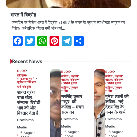
भारत में विद्रोह
जन्मदिन पर विशेष भारत में विद्रोह (1857 के भारत के प्रथम स्वाधीनता संग्राम पर
विशेष) फ्रेडरिक एंगेल्स गर्मी और वर्षा…
Facebook
Twitter
WhatsApp
Pinterest
Telegram
Share
Recent News
BLOG
BLOG
BLOG
इतिहास/
कविता /कहानी/
कविता /कहानी/
समाजशास्त्र /
नाटक/ संस्मरण
नाटक/ संस्मरण
भूगोल/मनोविज्ञान
/ यात्रा वृतांत
/ यात्रा वृतांत
धर्म-संस्कृति
साहित्य/पुस्तक
साहित्य/पुस्तक
समीक्षा
समीक्षा
शाक्त ग्रंथ
नरसिंह कुमार
मुनेश त्यागी की
राधा तंत्रः
‘मयूर’ की
कविता- नई
संन्यास-विरोधी
कविता – मंचन
देशभक्ति के
भाव को और
सत्य का
गजब के अर्थ
विस्तार देता है
Pratibimb
Pratibimb
Pratibimb
Media
Media
Media
6 August
6 August
6 August
2026
2026