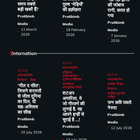
समय सबसे
पुरुष ‘भेड़ियों’
की जांंबाज
बड़ी खबरें हैं?
की हक़ीक़त
रानी, कत्‍ल हो
गया
Pratibimb
Pratibimb
Pratibimb
Media
Media
11 March
18 February
Media
2026
2026
7 January
2026
Internation
BLOG
अंतरराष्ट्रीय
BLOG
इतिहास/
BLOG
अंतरराष्ट्रीय
समाजशास्त्र /
भूगोल/मनोविज्ञान
अंतरराष्ट्रीय
विरासत
शिक्षा
सामाजिक/
आलेख विचार
‘नील द सील’:
सांस्कृतिक रिपोर्ट
विरासत
जिसने शरारतों
शटअप
साहित्य/पुस्तक
से जीता दुनिया
समीक्षा
अमारिला, ये
का दिल, दी
जन कवि पाब्लो
जो गौरवर्ण की
सह-अस्तित्व
नेरुदा
लुनाई है, वह
का सीख
आपने इन्हीं से
Pratibimb
चुराई है …!
Pratibimb
Media
Media
Pratibimb
12 July 2026
20 July 2026
Media
13 July 2026