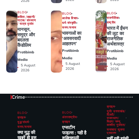
2026
BLOG
BLOG
BLOG
कविता /कहानी/
राजनीतिक
आलेख विचार
नाटक/ संस्मरण
राष्ट्रीय
धर्म-संस्कृति
/ यात्रा वृतांत
भारत में ईंधन
समय/समाज
मानसून,
भावनाओं का
की लूट का
समुद्र और
‘अवसरवादी
राजनैतिक
बदलता
आहतपन’
अर्थशास्त्र
कैंडोलिम
Pratibimb
Pratibimb
Pratibimb
Media
Media
Media
5 August
5 August
5 August
2026
2026
2026
Crime
क्राइम
यूपी/ उत्तराखंड/
BLOG
BLOG
दिल्ली/
अंतरराष्ट्रीय
क्राइम
राजस्थान/
बिहार/ जम्मू
क्राइम
युद्ध/संघर्ष
कश्मीर/ गुजरात/
एप्सटीन
समय/समाज
समाचार/ सूचना
क्या युद्ध की
फाइल्स : यही है
प्रसारण
खबरें ही इस
शक्तिशाली
नहीं रही झांसी