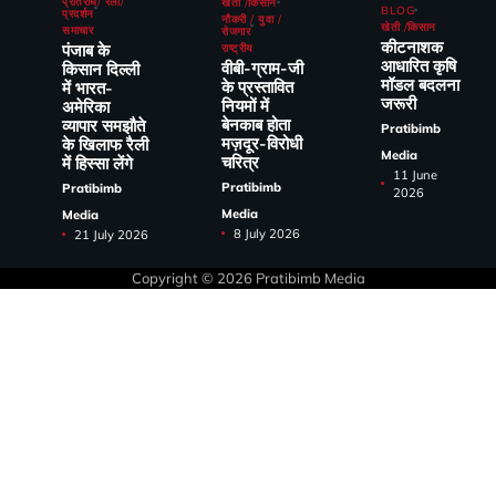
प्रतिरोध/ रैली/
खेती /किसान
BLOG
प्रदर्शन
नौकरी / युवा /
खेती /किसान
समाचार
रोजगार
कीटनाशक
पंजाब के
राष्ट्रीय
आधारित कृषि
वीबी-ग्राम-जी
किसान दिल्ली
मॉडल बदलना
के प्रस्तावित
में भारत-
जरूरी
नियमों में
अमेरिका
बेनकाब होता
व्यापार समझौते
Pratibimb
मज़दूर-विरोधी
के खिलाफ रैली
Media
चरित्र
में हिस्सा लेंगे
11 June
Pratibimb
Pratibimb
2026
Media
Media
8 July 2026
21 July 2026
Copyright © 2026
Pratibimb Media