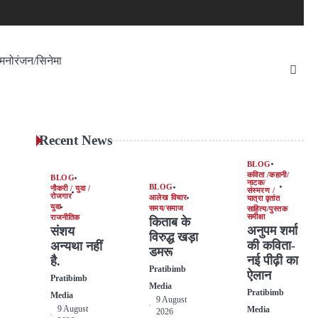
मनोरंजन/सिनेमा
Recent News
BLOG
कविता /कहानी/
BLOG
नाटक/
BLOG
नौकरी / युवा /
संस्मरण /
रोजगार
आलेख विचार
यात्रा वृतांत
युवा
समय/समाज
साहित्य/पुस्तक
समीक्षा
राजनीतिक
किताब के
अनुपम शर्मा
संशय
विरुद्ध खड़ा
की कविता-
अन्यथा नहीं
डमरू
नई पीढ़ी का
है.
Pratibimb
ऐलान
Pratibimb
Media
Pratibimb
Media
9 August
9 August
Media
2026