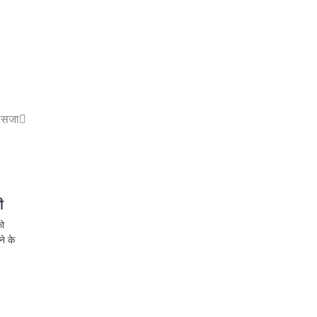
ी सजा
ी
को
ने के
p
st
egram
Share