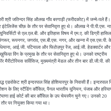
 श्री जतिन्दर सिंह औलख गाँव बरगाड़ी (फरीदकोट) में जन्मे-पले हैं।
पर इंटेलिजेंस चीफ़ के तौर पर सेवानिवृत्त हुए थे। औलख ने पी.पी.एस. ना
ब यूनिवर्सिटी से एल.एल.बी. और इतिहास विषय में एम.ए. की डिग्री हास
रूर, रूपनगर, जगरांव, एस.बी.एस. नगर, और खन्ना में एस.एस.पी. क
ियाना, आई.जी. पटियाला और फिऱोज़पुर रेंज, आई.जी. हेडक्वार्टर और
ख़ुफिय़ा विंग के प्रमुख के तौर पर सेवानिवृत्त हुए थे। उनको राष्ट्रीय
फॉर मैरीटोरियस सर्विसिज, मुख्यमंत्री मेडल और तीन बार डी.जी.पी. की
ध एडवोकेट श्री इन्दरपाल सिंह होशियारपुर के निवासी हैं। इन्दरपाल स
ीशन के लिए स्टैंडिंग कौंसिल, पैनल भारतीय यूनियन, पंजाब और हरिया
रियाणा हाई कोर्ट की बार कौंसिल के उप चेयरमैन चुने गए। उनको 20
तौर पर नियुक्त किया गया था।