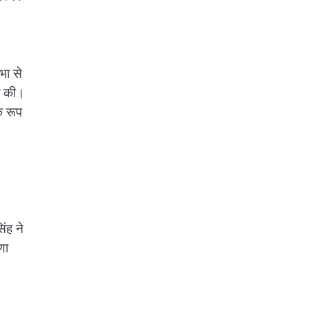
भा से
िल की।
े रूप
िंह ने
णा