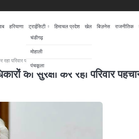
जाब
हरियाणा
ट्राईसिटी
हिमाचल प्रदेश
खेल
बिज़नेस
राजनीतिक
सेहत
लोकसभा चुनाव
चंडीगढ़
मोहाली
 कर रहा परिवार पहचान पत्र
पंचकूला
िकारों की सुरक्षा कर रहा परिवार पहचा