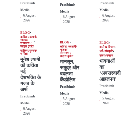
Pratibimb
Pratibimb
Pratibimb
Media
Media
Media
6 August
6 August
6 August
2026
2026
2026
BLOG
कविता /कहानी/
नाटक/
BLOG
BLOG
संस्मरण /
यात्रा वृतांत
कविता /कहानी/
आलेख विचार
नाटक/
साहित्य/पुस्तक
धर्म-संस्कृति
संस्मरण /
समीक्षा
समय/समाज
यात्रा वृतांत
मुनेश त्यागी
भावनाओं
मानसून,
की कविता-
का
समुद्र और
नई
‘अवसरवादी
बदलता
देशभक्ति के
आहतपन’
कैंडोलिम
गजब के
Pratibimb
Pratibimb
अर्थ
Media
Media
Pratibimb
5 August
5 August
Media
2026
2026
6 August
2026