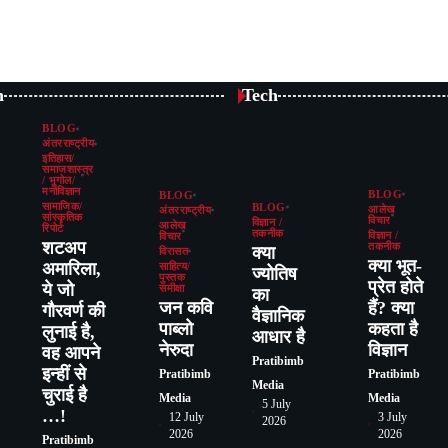
n
Tech
BLOG
अंतरराष्ट्रीय
इतिहास/
समाजशास्त्र
/ भूगोल/
मनोविज्ञान
BLOG
BLOG
सामाजिक/
BLOG
आलेख
अंतरराष्ट्रीय
सांस्कृतिक
विचार
विज्ञान /
आलेख
रिपोर्ट
तकनीक
विज्ञान /
विचार
शटअप
तकनीक
क्या
विरासत
क्या भूत-
अमारिला,
साहित्य/
ज्योतिष
पुस्तक
प्रेत होते
ये जो
समीक्षा
का
जन कवि
हैं? क्या
गौरवर्ण की
वैज्ञानिक
पाब्लो
कहता है
लुनाई है,
आधार है
नेरुदा
विज्ञान
वह आपने
Pratibimb
इन्हीं से
Pratibimb
Pratibimb
Media
चुराई है
Media
Media
5 July
…!
12 July
3 July
2026
2026
2026
Pratibimb