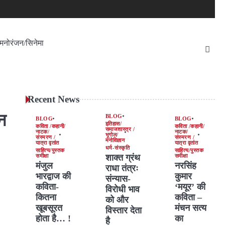
मनोरंजन/सिनेमा
Recent News
न
BLOG
BLOG
BLOG
इतिहास/
कविता /कहानी/
कविता /कहानी/
समाजशास्त्र /
नाटक/
नाटक/
भूगोल/
संस्मरण /
संस्मरण /
मनोविज्ञान
यात्रा वृतांत
यात्रा वृतांत
धर्म-संस्कृति
साहित्य/पुस्तक
साहित्य/पुस्तक
शाक्त ग्रंथ
समीक्षा
समीक्षा
मंजुल
नरसिंह
राधा तंत्रः
भारद्वाज की
कुमार
संन्यास-
कविता-
‘मयूर’ की
विरोधी भाव
कितना
कविता –
को और
खूबसूरत
मंचन सत्य
विस्तार देता
होता है… !
का
है