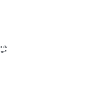
:
भान और
पार्टी
p
st
egram
Share