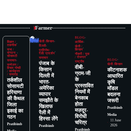
Farmer
BLOG
खेती /किसान
विज्ञान /
आर्थिक
तकनीक
दिल्ली
खेती /
सभा /
किसान
प्रतिरोध/
संगठन/
रैली/ प्रदर्शन
नौकरी / युवा
सोसायटी
/ रोजगार
समाचार
BLOG
समाचार
राष्ट्रीय
पंजाब के
खेती /किसान
सम्मेलन /
वीबी-
विचार गोष्ठी
किसान
कीटनाशक
/ कार्यक्रम
ग्राम-जी
/ समारोह
दिल्ली में
आधारित
के
तर्कशील
भारत-
कृषि
प्रस्तावित
सोसायटी
अमेरिका
मॉडल
नियमों में
हरियाणा
व्यापार
बदलना
बेनकाब
की कैथल
समझौते के
जरूरी
होता
जिला
खिलाफ
Pratibimb
मज़दूर-
इकाई का
रैली में
Media
विरोधी
गठन
हिस्सा लेंगे
11 June
चरित्र
Pratibimb
2026
Pratibimb
Pratibimb