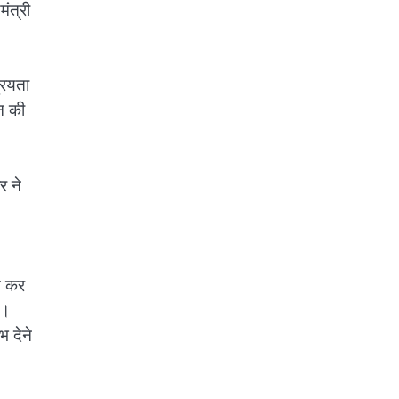
मंत्री
रियता
ान की
र ने
म कर
ै।
भ देने