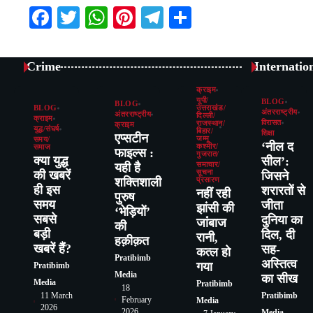
Facebook
Twitter
WhatsApp
Pinterest
Telegram
Share
Crime
Internatio
क्राइम
यूपी/
BLOG
BLOG
BLOG
उत्तराखंड/
अंतरराष्ट्रीय
अंतरराष्ट्रीय
दिल्ली/
क्राइम
विरासत
राजस्थान/
क्राइम
युद्ध/संघर्ष
बिहार/
शिक्षा
एप्सटीन
जम्मू
समय/
‘नील द
कश्मीर/
समाज
फाइल्स :
गुजरात/
क्या युद्ध
सील’:
यही है
समाचार/
की खबरें
सूचना
जिसने
शक्तिशाली
प्रसारण
ही इस
शरारतों से
नहीं रही
पुरुष
समय
जीता
झांसी की
‘भेड़ियों’
सबसे
दुनिया का
जांंबाज
की
बड़ी
दिल, दी
रानी,
हक़ीक़त
खबरें हैं?
सह-
कत्‍ल हो
Pratibimb
अस्तित्व
गया
Pratibimb
Media
का सीख
Media
Pratibimb
18
11 March
Pratibimb
February
Media
2026
2026
Media