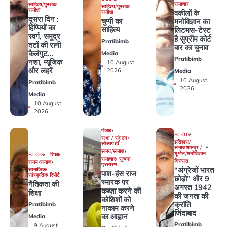
समाचार
साहित्य/पुस्तक
साहित्य/पुस्तक
समीक्षा
वकीलों के
समीक्षा
दूसरा दिन :
चुप्पी का
मनोविज्ञान का
हिप्पियों का
साहित्य
लिटमस-टेस्‍ट
स्वर्ग, समुद्र
है सुप्रीम कोर्ट
Pratibimb
तटों की रानी
बार का चुनाव
कैलंगुट…
Media
Pratibimb
नशा, म्यूजिक
10 August
और लहरें
2026
Media
10 August
Pratibimb
2026
Media
10 August
2026
पंजाब
BLOG
सभा / संगठन/
इतिहास/
सोसायटी
समाजशास्त्र /
समय/समाज
भूगोल/मनोविज्ञान
BLOG
शिक्षा
समाचार/ सूचना
विरासत
समय/समाज
प्रसारण
“अंग्रेजों भारत
सामाजिक/
पाश-हंस राज
सांस्कृतिक रिपोर्ट
छोड़ो” और 9
स्मारक पर
नैतिकता की
अगस्त 1942
कब्ज़ा करने की
शिक्षा
की जनता की
कोशिशों को
क्रांति
Pratibimb
नाकाम करने
जिंदाबाद
का आह्वान
Media
Pratibimb
9 August