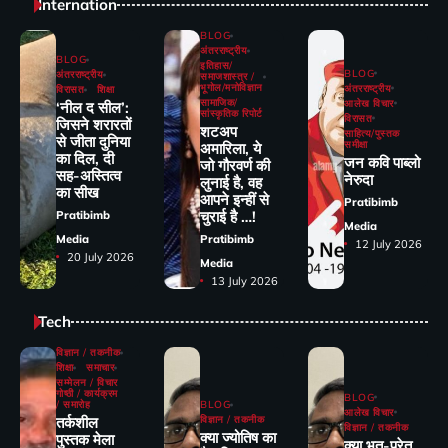
Internation
BLOG
अंतरराष्ट्रीय
BLOG
इतिहास/
BLOG
अंतरराष्ट्रीय
समाजशास्त्र /
भूगोल/मनोविज्ञान
अंतरराष्ट्रीय
विरासत
शिक्षा
सामाजिक/
आलेख विचार
‘नील द सील’:
सांस्कृतिक रिपोर्ट
विरासत
जिसने शरारतों
शटअप
साहित्य/पुस्तक
से जीता दुनिया
समीक्षा
अमारिला, ये
का दिल, दी
जन कवि पाब्लो
जो गौरवर्ण की
सह-अस्तित्व
नेरुदा
लुनाई है, वह
का सीख
आपने इन्हीं से
Pratibimb
चुराई है …!
Pratibimb
Media
Media
Pratibimb
12 July 2026
20 July 2026
Media
13 July 2026
Tech
विज्ञान / तकनीक
शिक्षा
समाचार
सम्मेलन / विचार
गोष्ठी / कार्यक्रम
BLOG
/ समारोह
BLOG
आलेख विचार
तर्कशील
विज्ञान / तकनीक
विज्ञान / तकनीक
क्या ज्योतिष का
पुस्तक मेला
क्या भूत-प्रेत