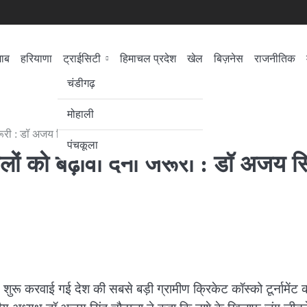
जाब
हरियाणा
ट्राईसिटी
हिमाचल प्रदेश
खेल
बिज़नेस
राजनीतिक
सेहत
लोकसभा चुनाव
चंडीगढ़
मोहाली
रूरी : डॉ अजय सिंह चौटाला
पंचकूला
ों को बढ़ावा देना जरूरी : डॉ अजय स
से शुरू करवाई गई देश की सबसे बड़ी ग्रामीण क्रिकेट कॉस्को टूर्नामेंट 