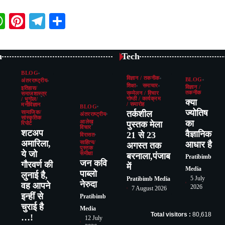
book
itter
WhatsApp
Pinterest
Telegram
Share
n
Tech
BLOG
विज्ञान / तकनीक
BLOG
अंतरराष्ट्रीय
शिक्षा
समाचार
विज्ञान /
इतिहास/
तकनीक
सम्मेलन / विचार
समाजशास्त्र
गोष्ठी / कार्यक्रम
/ भूगोल/
क्या
/ समारोह
मनोविज्ञान
BLOG
ज्योतिष
तर्कशील
सामाजिक/
अंतरराष्ट्रीय
सांस्कृतिक
का
आलेख
पुस्तक मेला
रिपोर्ट
विचार
शटअप
वैज्ञानिक
21 से 23
विरासत
अमारिला,
साहित्य/
आधार है
अगस्त तक
पुस्तक
ये जो
समीक्षा
बरनाला,पंजाब
Pratibimb
जन कवि
गौरवर्ण की
में
Media
पाब्लो
लुनाई है,
5 July
Pratibimb Media
नेरुदा
वह आपने
2026
7 August 2026
इन्हीं से
Pratibimb
चुराई है
Media
Total visitors :
80,618
…!
12 July