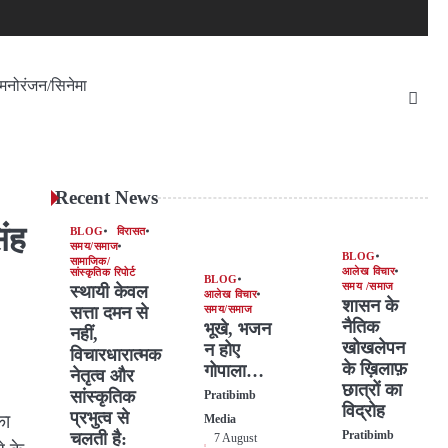
मनोरंजन/सिनेमा
Recent News
िंह
BLOG
विरासत
समय/समाज
BLOG
सामाजिक/
आलेख विचार
सांस्कृतिक रिपोर्ट
BLOG
समय /समाज
स्थायी केवल
आलेख विचार
शासन के
सत्ता दमन से
समय/समाज
नैतिक
भूखे, भजन
नहीं,
खोखलेपन
न होए
विचारधारात्मक
के ख़िलाफ़
गोपाला…
नेतृत्व और
छात्रों का
सांस्कृतिक
Pratibimb
विद्रोह
प्रभुत्व से
का
Media
चलती है:
Pratibimb
7 August