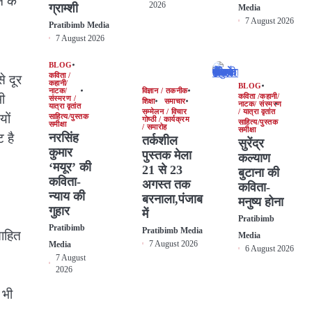
े के
2026
ग्राम्शी
Media
7 August 2026
Pratibimb Media
7 August 2026
BLOG
कविता /
े दूर
कहानी/
BLOG
नाटक/
विज्ञान / तकनीक
ी
कविता /कहानी/
संस्मरण /
शिक्षा
समाचार
नाटक/ संस्मरण
यात्रा वृतांत
सम्मेलन / विचार
/ यात्रा वृतांत
यों
साहित्य/पुस्तक
गोष्ठी / कार्यक्रम
साहित्य/पुस्तक
समीक्षा
/ समारोह
समीक्षा
नरसिंह
 है
तर्कशील
सुरेंद्र
कुमार
पुस्तक मेला
कल्याण
‘मयूर’ की
21 से 23
बुटाना की
कविता-
अगस्त तक
कविता-
न्याय की
बरनाला,पंजाब
मनुष्य होना
गुहार
में
Pratibimb
Pratibimb
Pratibimb Media
साहित
Media
7 August 2026
Media
6 August 2026
7 August
2026
 भी