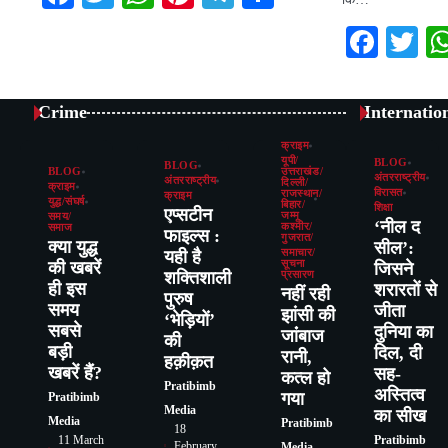
Face
Tw
Crime
Internatio
क्राइम
यूपी/
BLOG
BLOG
BLOG
उत्तराखंड/
अंतरराष्ट्रीय
अंतरराष्ट्रीय
दिल्ली/
क्राइम
विरासत
राजस्थान/
क्राइम
युद्ध/संघर्ष
बिहार/
शिक्षा
एप्सटीन
जम्मू
समय/
‘नील द
कश्मीर/
समाज
फाइल्स :
गुजरात/
क्या युद्ध
सील’:
यही है
समाचार/
की खबरें
सूचना
जिसने
शक्तिशाली
प्रसारण
ही इस
शरारतों से
नहीं रही
पुरुष
समय
जीता
झांसी की
‘भेड़ियों’
सबसे
दुनिया का
जांंबाज
की
बड़ी
दिल, दी
रानी,
हक़ीक़त
खबरें हैं?
सह-
कत्‍ल हो
Pratibimb
अस्तित्व
गया
Pratibimb
Media
का सीख
Media
Pratibimb
18
11 March
Pratibimb
February
Media