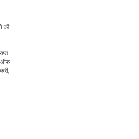
ने की
ाप्त
ैन ऑफ
ोकरी,