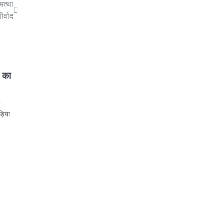
मत्था
र्वाद
क का
े
ड़िया
p
st
egram
Share