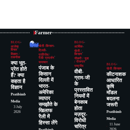
Farmer
BLOG
BLOG
खेती /किसान
आलेख
आर्थिक
विचार
दिल्ली
खेती /
विज्ञान /
किसान
प्रतिरोध/
तकनीक
रैली/ प्रदर्शन
नौकरी / युवा
क्या भूत-
/ रोजगार
समाचार
BLOG
राष्ट्रीय
पंजाब के
प्रेत होते
खेती /किसान
वीबी-
किसान
कीटनाशक
हैं? क्या
ग्राम-जी
दिल्ली में
आधारित
कहता है
के
भारत-
कृषि
विज्ञान
प्रस्तावित
अमेरिका
मॉडल
Pratibimb
नियमों में
व्यापार
बदलना
बेनकाब
Media
समझौते के
जरूरी
3 July
होता
खिलाफ
Pratibimb
2026
मज़दूर-
रैली में
Media
विरोधी
हिस्सा लेंगे
11 June
चरित्र
2026
Pratibimb