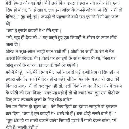
मेरी हिम्मत और बढ़ गई। मैंने उन्हें फिर डपटा। इस बार वे हंसे नहीं। एक
सिपाही बोला, “भाई साहब, ज़रा इस औरत के कपड़े और साज-सिंगार भी तो
देखिए…” (हां भई, हां। कपड़ों से पहचानने वाले उस ज़माने में भी पाए जाते
थे)
“क्या है इसके कपड़ों में?” मैंने पूछा।
“लो, खुद ही देख लो…” यह कहते हुए एक सिपाही ने औरत के ऊपर टॉर्च
जला दी।
औरत ने सुर्ख-लाल साड़ी पहन रखी थी। ओठों पर साड़ी के रंग से मैच
करती लिपस्टिक थी। चेहरे पर हवाइयों के साथ मेकप भी था, जिस पर
आंसू बहने के कारण काजल के धब्बे आ गए थे।
मर्द मैं भी हूं। सो, मेरे दिमाग़ में लाखों साल से पड़े एल्गोरिदम ने सिपाही का
इशारा डीकोड करने में देर नहीं लगाई। लेकिन यह दिमाग़ हज़ारों साल की
विकास यात्रा भी तो कर चुका है! तो, उसी विकसित मन ने पल भर में संशय
के परिंदे को उड़ा दिया: ‘अगर यह वही है तो भी क्या? क्या तुम उसे बोटी के
लिए लार टपकाते कुत्तों के लिए छोड़ दोगे?’
मेरा मन निर्मल हो चुका था। मैंने सिपाहियों का इशारा समझने से इनकार
कर दिया, “क्या है इन कपड़ों में? अच्छे तो हैं। बस थोड़े सस्ते वाले हैं।”
“तुम अंधे हो या ताली बजाने वाले” सिपाही इशारे में गाली देकर बोला, “ये
रंडी है, साली! रंडी!!”