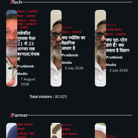
Tech
विज्ञान / तकनीक
शिक्षा
समाचार
सम्मेलन / विचार
गोष्ठी / कार्यक्रम
BLOG
/ समारोह
BLOG
आलेख विचार
तर्कशील
विज्ञान / तकनीक
विज्ञान / तकनीक
क्या ज्योतिष का
पुस्तक मेला
क्या भूत-प्रेत
वैज्ञानिक
21 से 23
होते हैं? क्या
आधार है
अगस्त तक
कहता है विज्ञान
बरनाला,पंजाब
Pratibimb
Pratibimb
में
Media
Media
Pratibimb
5 July 2026
3 July 2026
Media
7 August
2026
Total visitors :
80,925
Farmer
खेती /किसान
BLOG
दिल्ली
आर्थिक
प्रतिरोध/ रैली/
खेती /किसान
BLOG
प्रदर्शन