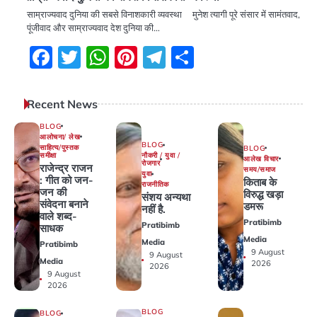
साम्राज्यवाद दुनिया की सबसे विनाशकारी व्यवस्था मुनेश त्यागी पूरे संसार में सामंतवाद,
पूंजीवाद और साम्राज्यवाद देश दुनिया की…
Facebook
Twitter
WhatsApp
Pinterest
Telegram
Share
Recent News
BLOG
आलोचना/ लेख
BLOG
साहित्य/पुस्तक
BLOG
समीक्षा
नौकरी / युवा /
आलेख विचार
रोजगार
राजेन्द्र राजन
समय/समाज
युवा
: गीत को जन-
किताब के
राजनीतिक
जन की
विरुद्ध खड़ा
संशय अन्यथा
संवेदना बनाने
डमरू
नहीं है.
वाले शब्द-
Pratibimb
Pratibimb
साधक
Media
Media
Pratibimb
9 August
9 August
Media
2026
2026
9 August
2026
BLOG
BLOG