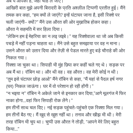
अब ये आपकी हैं, जहां चाहें ले जाएं।”
आखिरी बात मुझे अपनी बिरादरी के प्रति अश्लील टिप्पणी प्रतीत हुई। मैंने
तमक कर कहा, “हम क्यों ले जाएंगे? इन्हें घंटाघर जाना है, इसी रिक्शे पर
चली जाएंगी– क्यों?” मैंने उस औरत की ओर मुख़ातिब होकर कहा।
औरत ने सहमति में सर हिला दिया।
“लेकिन हम ई मेहरिया का न लइ जइबे।” यह रिक्शेवाला था जो अब किसी
पचड़े में नहीं पड़ना चाहता था। मैंने उसे बहुत समझाया पर वह न माना।
उसने औरत को उतार दिया और तेज़ी से पेडल मारते हुए बड़े चौराहे की ओर
निकल गया।
रिक्शा जा चुका था। सिपाही भी मुंह छिपा कर कहीं चले गए थे। सड़क पर
अब मैं था। रॉबिन था। और थी वह। वह औरत। वह मेरी कोई न थी।
“तुम इसे घंटाघर छोड़ आओ” मैंने रॉबिन से कहा, “मैं यहां से पैदल हर्ष नगर
(घर) निकल जाऊंगा। घर में वो परेशान हो रही होंगी।”
“न भइया न” रॉबिन ने अकेले जाने से इनकार कर दिया,”आगे मूलगंज में फिर
नाका होगा…वहां फिर सिपाही रोक लेंगे।”
हम तीनों साथ चल दिए। नई सड़क पहुंचते-पहुंचते एक रिक्शा मिल गया।
हम तीनों बैठ गए। मैं खुद से खुश नहीं था। तनाव और खीझ भी थी। मेरी
तरह रॉबिन भी चुप था। चुप्पी उस औरत ने तोड़ी, “आपने मेरे लिए बहुत
किया…”