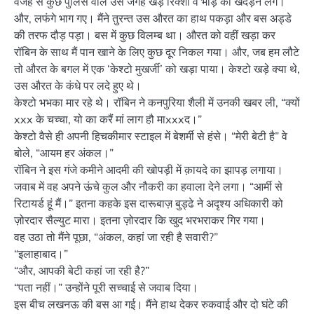
वजह से कुछ पुलिस वाले उस जगह खड़े रिक्शों व भीड़ को खदेड़ने लगे।
और, लफंगे भाग गए। मैंने तुरन्त उस औरत का हाथ पकड़ा और बस अड्डे
की तरफ दौड़ पड़ा। बस में कुछ विलम्ब था। औरत को वहीं खड़ा कर
रॉबिन के साथ मैं पान खाने के लिए कुछ दूर निकल गया। और, जब हम लौटे
तो औरत के बगल में एक ‘केश्टो मुखर्जी’ को खड़ा पाया। केश्टो खड़े क्या थे,
उस औरत के कंधे पर लदे हुए थे।
केश्टो भभका मार रहे थे। रॉबिन ने कनपुरिया शैली में उनकी खबर ली, “क्यों
xxx के चच्चा, यो का करैं मां लाग हौ माxxxद।”
केश्टो वैसे ही अपनी हिचकीमार स्टाइल में बेशर्मी से हंसे। “मेरी बेटी है” वे
बोले, “आयम हर अंकल।”
रॉबिन ने इस गंजे कमीने आदमी की खोपड़ी में क़ायदे का झापड़ लगाया।
जवाब में वह अपने ऊंचे कुल और नौकरी का हवाला देने लगा। “आर्मी से
रिटायर्ड हूं मैं।” इतना कहके इस दारूबाज़ बुड्ढे ने अदृश्य अधिकारी को
ज़ोरदार सैल्युट मारा। इतना ज़ोरदार कि खुद भरभराकर गिर गया।
वह उठा तो मैंने पूछा, “अंकल, कहां जा रही है सवारी?”
“इलाहाबाद।”
“और, आपकी बेटी कहां जा रही है?”
“पता नहीं।” उन्होंने पूरी सच्चाई से जवाब दिया।
इस बीच लखनऊ की बस आ गई। मैंने हाथ देकर रुकवाई और दो घंटे की