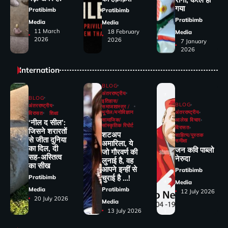
गया
Pratibimb
Pratibimb
Pratibimb
Media
Media
11 March
18 February
Media
2026
2026
7 January
2026
Internation
BLOG
अंतरराष्ट्रीय
BLOG
इतिहास/
BLOG
अंतरराष्ट्रीय
समाजशास्त्र /
भूगोल/मनोविज्ञान
अंतरराष्ट्रीय
विरासत
शिक्षा
सामाजिक/
आलेख विचार
‘नील द सील’:
सांस्कृतिक रिपोर्ट
विरासत
जिसने शरारतों
शटअप
साहित्य/पुस्तक
से जीता दुनिया
समीक्षा
अमारिला, ये
का दिल, दी
जन कवि पाब्लो
जो गौरवर्ण की
सह-अस्तित्व
नेरुदा
लुनाई है, वह
का सीख
आपने इन्हीं से
Pratibimb
चुराई है …!
Pratibimb
Media
Media
Pratibimb
12 July 2026
20 July 2026
Media
13 July 2026