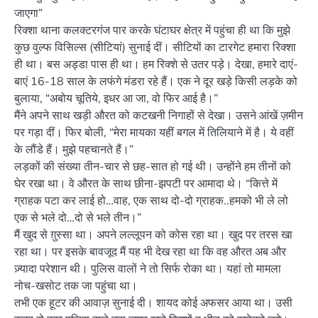
जाएगा”
रिक्शा थाना कलक्टरगंज पार करके घंटाघर क्षेत्र में पहुंचा ही था कि मुझे
कुछ वुल्फ विसिल्स (सीटियां) सुनाई दीं। सीटियों का टारगेट हमारा रिक्शा
ही था। बस अड्डा पास ही था। हम रिक्शे से उतर पड़े। देखा, हमारे दाएं-
बाएं 16-18 साल के लफंगे मंडरा रहे हैं। एक ने दूर खड़े किसी लड़के को
बुलाया, “अबोय चूतिये, इधर आ जा, वो फिर आई है।”
मैंने अपने साथ खड़ी औरत को कटखनी निगाहों से देखा। उसने आंखें ज़मीन
पर गड़ा दीं। फिर बोली, “मेरा मायका यहीं बगल में तिलियाने में है। ये वहीं
के लौंडे हैं। मुझे पहचानते हैं।”
लड़कों की संख्या तीन-चार से छह-सात हो गई थी। उन्होंने हम तीनों को
घेर रखा था। वे औरत के साथ छीना-झपटी पर आमादा थे। “कित्ते में
ग्राहक पटा कर लाई हो…वाह, एक साथ दो-दो ग्राहक..हमको भी ले लो
एक से भले दो…दो से भले तीन।”
मैं खुद से ग़ुस्सा था। अपने लल्लूपन को कोस रहा था। खुद पर तरस खा
रहा था। पर इसके बावजूद मैं यह भी देख रहा था कि वह औरत अब और
ज़्यादा परेशान थी। पुलिस वालों ने तो सिर्फ रोका था। यहां तो मामला
नोच-खसोट तक जा पहुंचा था।
तभी एक हूटर की आवाज़ सुनाई दी। शायद कोई अफसर आया था। उसी