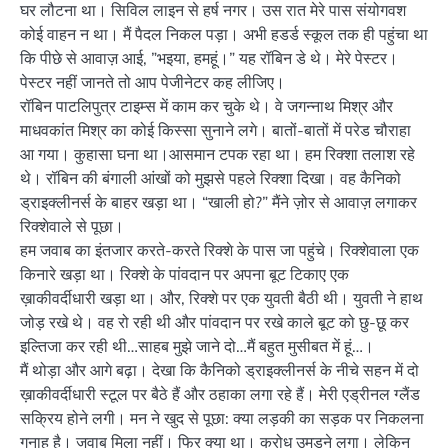
घर लौटना था। सिविल लाइन से हर्ष नगर। उस रात मेरे पास संयोगवश
कोई वाहन न था। मैं पैदल निकल पड़ा। अभी हडर्ड स्कूल तक ही पहुंचा था
कि पीछे से आवाज़ आई, ”भइया, हमहूं।” यह रॉबिन डे थे। मेरे पेस्टर।
पेस्टर नहीं जानते तो आप पेजीनेटर कह लीजिए।
रॉबिन पाटलिपुत्र टाइम्स में काम कर चुके थे। वे जगन्नाथ मिश्र और
माधवकांत मिश्र का कोई किस्सा सुनाने लगे। बातों-बातों में परेड चौराहा
आ गया। कुहासा घना था।आसमान टपक रहा था। हम रिक्शा तलाश रहे
थे। रॉबिन की बंगाली आंखों को मुझसे पहले रिक्शा दिखा। वह कैनिको
ड्राइक्लीनर्स के बाहर खड़ा था। “खाली हो?” मैंने ज़ोर से आवाज़ लगाकर
रिक्शेवाले से पूछा।
हम जवाब का इंतजार करते-करते रिक्शे के पास जा पहुंचे। रिक्शेवाला एक
किनारे खड़ा था। रिक्शे के पांवदान पर अपना बूट टिकाए एक
ख़ाकीवर्दीधारी खड़ा था। और, रिक्शे पर एक युवती बैठी थी। युवती ने हाथ
जोड़ रखे थे। वह रो रही थी और पांवदान पर रखे काले बूट को छु-छू कर
इल्तिजा कर रही थी…साहब मुझे जाने दो…मैं बहुत मुसीबत में हूं…।
मैं थोड़ा और आगे बढ़ा। देखा कि कैनिको ड्राइक्लीनर्स के नीचे सहन में दो
ख़ाकीवर्दीधारी स्टूल पर बैठे हैं और ठहाका लगा रहे हैं। मेरी एड्रीनल ग्लैंड
सक्रिय होने लगी। मन ने खुद से पूछा: क्या लड़की का सड़क पर निकलना
गुनाह है। जवाब मिला नहीं। फिर क्या था। क्रोध उमड़ने लगा। लेकिन