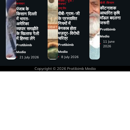
नौकरी / युवा /
खेती /किसान
समाचार
रोजगार
कीटनाशक
पंजाब के
राष्ट्रीय
आधारित कृषि
वीबी-ग्राम-जी
किसान दिल्ली
मॉडल बदलना
के प्रस्तावित
में भारत-
जरूरी
नियमों में
अमेरिका
बेनकाब होता
व्यापार समझौते
Pratibimb
मज़दूर-विरोधी
के खिलाफ रैली
Media
चरित्र
में हिस्सा लेंगे
11 June
Pratibimb
Pratibimb
2026
Media
Media
8 July 2026
21 July 2026
Copyright © 2026
Pratibimb Media