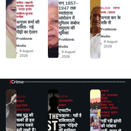
सन् 1857–
कविता /कहानी/
नाटक/ संस्मरण
1947 तक
BLOG
व्यंग्य
/ यात्रा वृतांत
स्वतंत्रता
समय /समाज
साहित्य/पुस्तक
जनता कर के
समीक्षा
आंदोलन में
अनुपम शर्मा की
सकै सै
मुस्लिम कंबोज
कविता- नई
समुदाय की
Pratibimb
पीढ़ी का ऐलान
भूमिका
Media
Pratibimb
Pratibimb
9 August
Media
2026
Media
9 August
9 August
2026
2026
Crime
क्राइम
यूपी/ उत्तराखंड/
BLOG
BLOG
दिल्ली/
अंतरराष्ट्रीय
क्राइम
राजस्थान/
बिहार/ जम्मू
क्राइम
युद्ध/संघर्ष
कश्मीर/ गुजरात/
एप्सटीन
समय/समाज
समाचार/ सूचना
क्या युद्ध की
फाइल्स : यही है
प्रसारण
खबरें ही इस
शक्तिशाली
नहीं रही झांसी
समय सबसे
पुरुष ‘भेड़ियों’
की जांंबाज
बड़ी खबरें हैं?
की हक़ीक़त
रानी, कत्‍ल हो