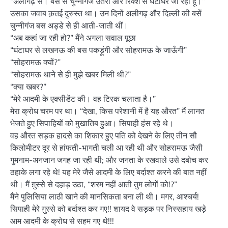
“अलीगढ़ से। बस से चुन्नीगंज उतरी और रिक्शे से घंटाघर जा रही हूं।”
उसका जवाब क़तई दुरुस्त था। उन दिनों अलीगढ़ और दिल्ली की बसें
चुन्नीगंज बस अड्डे से ही आती-जाती थीं।
“अब कहां जा रही हो?” मैंने अगला सवाल पूछा
“घंटाघर से लखनऊ की बस पकड़ूंगी और सोहरामऊ के जाऊँगी”
“सोहरामऊ क्यों?”
“सोहरामऊ थाने से ही मुझे खबर मिली थी?”
“क्या खबर?”
“मेरे आदमी के एक्सीडेंट की। वह टिरक चलाता है।”
मेरा क्रोध चरम पर था। “देखा, किस परेशानी में है यह औरत” मैं लानत
भेजते हुए सिपाहियों को मुखातिब हुआ। सिपाही हंस रहे थे।
वह औरत सड़क हादसे का शिकार हुए पति को देखने के लिए तीन सौ
किलोमीटर दूर से हांफती-भागती चली आ रही थी और सोहरामऊ जैसी
गुमनाम-अनजान जगह जा रही थी; और जनता के रखवाले उसे दबोच कर
ठहाके लगा रहे थे! यह मेरे जैसे आदमी के लिए बर्दाश्त करने की बात नहीं
थी। मैं ग़ुस्से से दहाड़ उठा, “शरम नहीं आती तुम लोगों को!?”
मैंने पुलिसिया लाठी खाने की मानसिकता बना ली थी। मगर, आश्चर्य!
सिपाही मेरे ग़ुस्से को बर्दाश्त कर गए!! शायद वे सड़क पर निस्सहाय खड़े
आम आदमी के क्रोध से सहम गए थे!!!