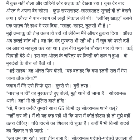
मैं कुछ नहीं बोला और दाहिनी ओर सड़क को देखता रहा। कुछ देर बाद
औरत ने अपना बैग खोला। कुछ सरसराहट-खरखराहट सुनाई दी तो देखने
लगा। औरत ने पान-पराग की लड़ी निकाल ली थी। “लीजिए खाइए” उसने
एक पाउच मेरे हाथ में रख दिया, “खाइए-खाइए, तुलसी भी है।”
मुझे तम्बाकू की तेज़ तलब हो रही थी लेकिन मैंने ऑफर ठुकरा दिया। औरत
अब क़तई शांत थी। वह मंद-मंद मुस्करा भी रही थी। मैं खुद को परले दर्ज़े
का आवारा महसूस कर रहा था। इस बीच मूलगंज चौराहा पार हो गया। कई
सिपाही बैठे थे। इस बार औरत के चरित्र पर किसी को शक़ न हुआ। दो
मुस्टंडों के बीच जो बैठी थी।
“भाई साहब” वह औरत फिर बोली, “यह बताइए कि क्या इतनी रात में मेरा
जाना ठीक होगा?”
जवाब में मैंने उसे सिर्फ घूरा। ग़ुस्से से। बुरी तरह।
“नाराज़ न हों” वह मुस्कराते हुए बोली, मुझे थाने ही जाना है। सोहरामऊ
थाने। वहां भी तो पुलिस वाले होंगे!”
“तो, मैं क्या करूँ? तुम्हारे साथ 65 किमी दूर सोहरामऊ थाने चलूं?
“नहीं सर जी। मैं तो यह कह रही थी कि पास में कोई होटल हो तो मुझे वहीं
ठहरा दीजिए। पति हादसे का शिकार हो चुका है। कहीं मैं भी किसी हादसे
का शिकार न हो जाऊं।”
“अब तुम चुप रहो। सवा तीन बजा है। सोहरामऊ पहुंचते-पहुंचते उजाला हो