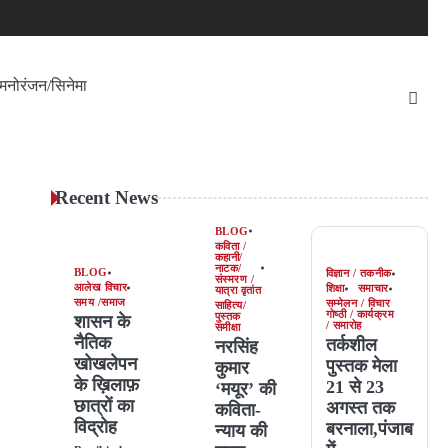
मनोरंजन/सिनेमा
Recent News
BLOG
कविता /
कहानी/
नाटक/
BLOG
विज्ञान / तकनीक
संस्मरण /
आलेख विचार
शिक्षा
समाचार
यात्रा वृतांत
समय /समाज
सम्मेलन / विचार
साहित्य/
गोष्ठी / कार्यक्रम
पुस्तक
शासन के
/ समारोह
समीक्षा
नैतिक
तर्कशील
नरसिंह
खोखलेपन
पुस्तक मेला
कुमार
के ख़िलाफ़
21 से 23
‘मयूर’ की
छात्रों का
अगस्त तक
कविता-
विद्रोह
बरनाला,पंजाब
न्याय की