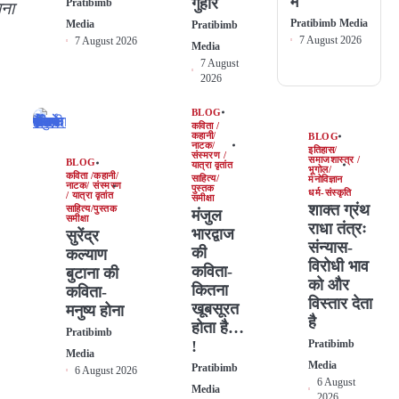
में
गुहार
Pratibimb
ाना
Pratibimb Media
Media
Pratibimb
7 August 2026
7 August 2026
Media
7 August
2026
BLOG
कविता /
कहानी/
BLOG
नाटक/
इतिहास/
संस्मरण /
समाजशास्त्र /
BLOG
यात्रा वृतांत
भूगोल/
कविता /कहानी/
साहित्य/
मनोविज्ञान
नाटक/ संस्मरण
पुस्तक
धर्म-संस्कृति
/ यात्रा वृतांत
समीक्षा
शाक्त ग्रंथ
साहित्य/पुस्तक
मंजुल
समीक्षा
राधा तंत्रः
भारद्वाज
सुरेंद्र
संन्यास-
की
कल्याण
विरोधी भाव
कविता-
बुटाना की
को और
कितना
कविता-
विस्तार देता
खूबसूरत
मनुष्य होना
है
होता है…
Pratibimb
!
Pratibimb
Media
Media
Pratibimb
6 August 2026
6 August
Media
2026