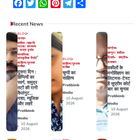
Facebook
Twitter
WhatsApp
Pinterest
Telegram
Share
Recent News
BLOG
आपदा
कविता /कहानी/
नाटक/ संस्मरण
कांग्रेस
/ यात्रा वृतांत
कानून/ वकील
सामाजिक/
दिल्ली
राष्ट्रीय
सांस्कृतिक रिपोर्ट
BLOG
समाचार
साहित्य/पुस्तक
साहित्य/पुस्तक
समीक्षा
वकीलों के
समीक्षा
दूसरा दिन :
चुप्पी का
मनोविज्ञान का
हिप्पियों का
साहित्य
लिटमस-टेस्‍ट
स्वर्ग, समुद्र
है सुप्रीम कोर्ट
Pratibimb
तटों की रानी
बार का चुनाव
कैलंगुट…
Media
Pratibimb
नशा, म्यूजिक
10 August
और लहरें
2026
Media
10 August
Pratibimb
2026
Media
10 August
2026