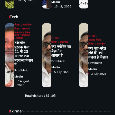
20 July 2026
Media
13 July 2026
Tech
विज्ञान / तकनीक
शिक्षा
समाचार
सम्मेलन / विचार
गोष्ठी / कार्यक्रम
BLOG
/ समारोह
BLOG
आलेख विचार
तर्कशील
विज्ञान / तकनीक
विज्ञान / तकनीक
क्या ज्योतिष का
पुस्तक मेला
क्या भूत-प्रेत
वैज्ञानिक
21 से 23
होते हैं? क्या
आधार है
अगस्त तक
कहता है विज्ञान
बरनाला,पंजाब
Pratibimb
Pratibimb
में
Media
Media
Pratibimb
5 July 2026
3 July 2026
Media
7 August
2026
Total visitors :
81,105
Farmer