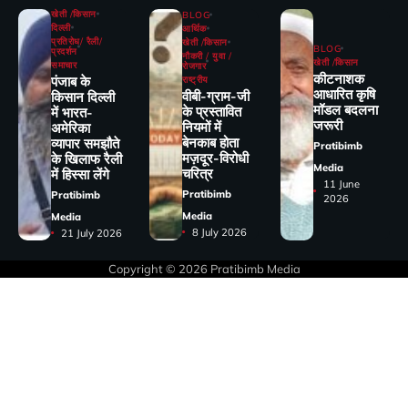
खेती /किसान
BLOG
दिल्ली
आर्थिक
प्रतिरोध/ रैली/
खेती /किसान
BLOG
प्रदर्शन
नौकरी / युवा /
खेती /किसान
समाचार
रोजगार
कीटनाशक
पंजाब के
राष्ट्रीय
आधारित कृषि
वीबी-ग्राम-जी
किसान दिल्ली
मॉडल बदलना
के प्रस्तावित
में भारत-
जरूरी
नियमों में
अमेरिका
बेनकाब होता
व्यापार समझौते
Pratibimb
मज़दूर-विरोधी
के खिलाफ रैली
Media
चरित्र
में हिस्सा लेंगे
11 June
Pratibimb
Pratibimb
2026
Media
Media
8 July 2026
21 July 2026
Copyright © 2026
Pratibimb Media