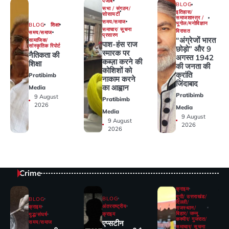
पंजाब
BLOG
सभा / संगठन/
इतिहास/
सोसायटी
समाजशास्त्र /
समय/समाज
भूगोल/मनोविज्ञान
BLOG
शिक्षा
समाचार/ सूचना
विरासत
समय/समाज
प्रसारण
“अंग्रेजों भारत
सामाजिक/
पाश-हंस राज
सांस्कृतिक रिपोर्ट
छोड़ो” और 9
स्मारक पर
नैतिकता की
अगस्त 1942
कब्ज़ा करने की
शिक्षा
की जनता की
कोशिशों को
क्रांति
Pratibimb
नाकाम करने
जिंदाबाद
का आह्वान
Media
Pratibimb
9 August
Pratibimb
2026
Media
Media
9 August
9 August
2026
2026
Crime
क्राइम
यूपी/ उत्तराखंड/
BLOG
BLOG
दिल्ली/
अंतरराष्ट्रीय
क्राइम
राजस्थान/
बिहार/ जम्मू
क्राइम
युद्ध/संघर्ष
कश्मीर/ गुजरात/
एप्सटीन
समय/समाज
समाचार/ सूचना