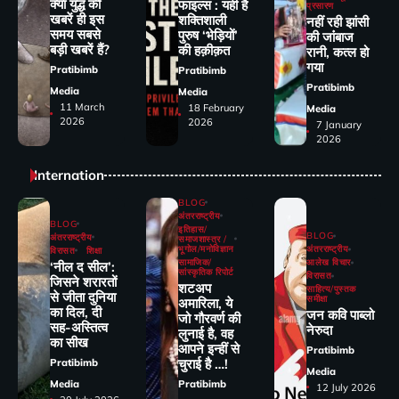
क्या युद्ध की
फाइल्स : यही है
प्रसारण
खबरें ही इस
शक्तिशाली
नहीं रही झांसी
समय सबसे
पुरुष ‘भेड़ियों’
की जांंबाज
बड़ी खबरें हैं?
की हक़ीक़त
रानी, कत्‍ल हो
गया
Pratibimb
Pratibimb
Pratibimb
Media
Media
11 March
18 February
Media
2026
2026
7 January
2026
Internation
BLOG
अंतरराष्ट्रीय
BLOG
इतिहास/
BLOG
अंतरराष्ट्रीय
समाजशास्त्र /
भूगोल/मनोविज्ञान
अंतरराष्ट्रीय
विरासत
शिक्षा
सामाजिक/
आलेख विचार
‘नील द सील’:
सांस्कृतिक रिपोर्ट
विरासत
जिसने शरारतों
शटअप
साहित्य/पुस्तक
से जीता दुनिया
समीक्षा
अमारिला, ये
का दिल, दी
जन कवि पाब्लो
जो गौरवर्ण की
सह-अस्तित्व
नेरुदा
लुनाई है, वह
का सीख
आपने इन्हीं से
Pratibimb
चुराई है …!
Pratibimb
Media
Media
Pratibimb
12 July 2026