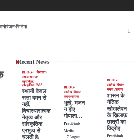
मनोरंजन/सिनेमा
Recent News
े
BLOG
विरासत
समय/समाज
BLOG
सामाजिक/
आलेख विचार
सांस्कृतिक रिपोर्ट
BLOG
समय /समाज
स्थायी केवल
आलेख विचार
शासन के
सत्ता दमन से
समय/समाज
नैतिक
भूखे, भजन
नहीं,
खोखलेपन
न होए
विचारधारात्मक
के ख़िलाफ़
गोपाला…
नेतृत्व और
छात्रों का
सांस्कृतिक
Pratibimb
विद्रोह
प्रभुत्व से
Media
चलती है:
Pratibimb
7 August