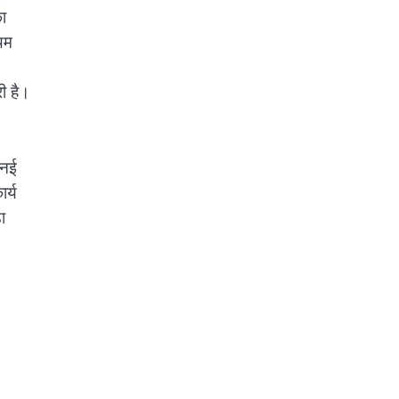
का
थम
ी है।
 नई
र्य
ा