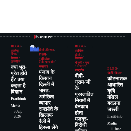
Farmer
BLOG
BLOG
खेती /किसान
आलेख
आर्थिक
विचार
दिल्ली
खेती /
विज्ञान /
किसान
प्रतिरोध/
तकनीक
रैली/ प्रदर्शन
नौकरी / युवा
क्या भूत-
/ रोजगार
समाचार
BLOG
राष्ट्रीय
पंजाब के
प्रेत होते
खेती /किसान
वीबी-
किसान
कीटनाशक
हैं? क्या
ग्राम-जी
दिल्ली में
आधारित
कहता है
के
भारत-
कृषि
विज्ञान
प्रस्तावित
अमेरिका
मॉडल
Pratibimb
नियमों में
व्यापार
बदलना
बेनकाब
Media
समझौते के
जरूरी
3 July
होता
खिलाफ
Pratibimb
2026
मज़दूर-
रैली में
Media
विरोधी
हिस्सा लेंगे
11 June