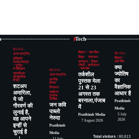
n
Tech
BLOG
विज्ञान / तकनीक
BLOG
अंतरराष्ट्रीय
शिक्षा
समाचार
विज्ञान /
इतिहास/
तकनीक
सम्मेलन / विचार
समाजशास्त्र
गोष्ठी / कार्यक्रम
/ भूगोल/
क्या
/ समारोह
मनोविज्ञान
BLOG
ज्योतिष
तर्कशील
सामाजिक/
अंतरराष्ट्रीय
सांस्कृतिक
का
आलेख
पुस्तक मेला
रिपोर्ट
विचार
शटअप
वैज्ञानिक
21 से 23
विरासत
अमारिला,
साहित्य/
आधार है
अगस्त तक
पुस्तक
ये जो
समीक्षा
बरनाला,पंजाब
Pratibimb
जन कवि
गौरवर्ण की
में
Media
पाब्लो
लुनाई है,
5 July
Pratibimb Media
नेरुदा
वह आपने
2026
7 August 2026
इन्हीं से
Pratibimb
चुराई है
Media
Total visitors :
80,613
…!
12 July