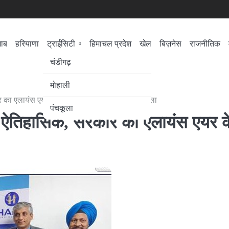
जाब
हरियाणा
ट्राईसिटी
हिमाचल प्रदेश
खेल
बिज़नेस
राजनीतिक
सेहत
लोकसभा चुनाव
चंडीगढ़
मोहाली
का एलायंस एयर के साथ हुआ समझौता : दुष्यंत चौटाला
पंचकूला
न ऐतिहासिक, सरकार का एलायंस एयर क