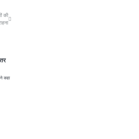
ों की
ाहना
्तर
 ने कहा
p
st
egram
Share