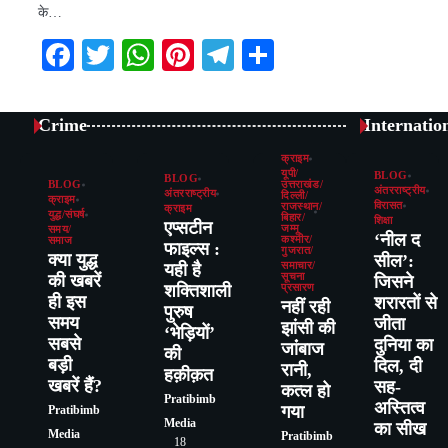
के…
Facebook
Twitter
WhatsApp
Pinterest
Telegram
Share
Crime
Internatio
क्राइम
यूपी/
BLOG
BLOG
BLOG
उत्तराखंड/
अंतरराष्ट्रीय
अंतरराष्ट्रीय
दिल्ली/
क्राइम
विरासत
राजस्थान/
क्राइम
युद्ध/संघर्ष
बिहार/
शिक्षा
एप्सटीन
जम्मू
समय/
‘नील द
कश्मीर/
समाज
फाइल्स :
गुजरात/
क्या युद्ध
सील’:
यही है
समाचार/
की खबरें
सूचना
जिसने
शक्तिशाली
प्रसारण
ही इस
शरारतों से
नहीं रही
पुरुष
समय
जीता
झांसी की
‘भेड़ियों’
सबसे
दुनिया का
जांंबाज
की
बड़ी
दिल, दी
रानी,
हक़ीक़त
खबरें हैं?
सह-
कत्‍ल हो
Pratibimb
अस्तित्व
गया
Pratibimb
Media
का सीख
Media
Pratibimb
18