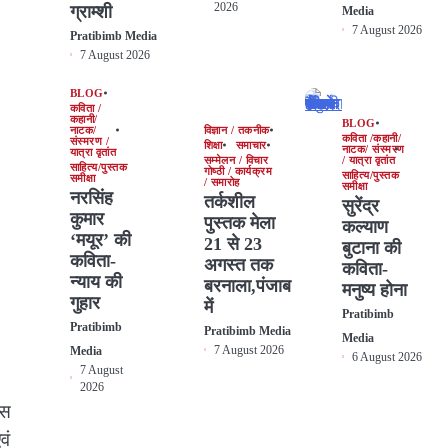
2026
ग्राम्शी
Media
7 August 2026
Pratibimb Media
7 August 2026
BLOG
कविता /
कहानी/
BLOG
नाटक/
विज्ञान / तकनीक
कविता /कहानी/
संस्मरण /
शिक्षा
समाचार
नाटक/ संस्मरण
यात्रा वृतांत
सम्मेलन / विचार
/ यात्रा वृतांत
साहित्य/पुस्तक
गोष्ठी / कार्यक्रम
साहित्य/पुस्तक
समीक्षा
/ समारोह
समीक्षा
नरसिंह
तर्कशील
सुरेंद्र
कुमार
पुस्तक मेला
कल्याण
‘मयूर’ की
21 से 23
बुटाना की
कविता-
अगस्त तक
कविता-
न्याय की
बरनाला,पंजाब
मनुष्य होना
गुहार
में
Pratibimb
Pratibimb
Pratibimb Media
Media
7 August 2026
Media
6 August 2026
7 August
2026
ंस
वं