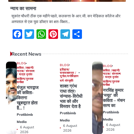
न्याय का सामना
सुकांत चौधरी ठीक एक महीने पहले, कलकत्ता के आर.जी. कर मेडिकल कॉलेज और
अस्पताल से एक युवा डॉक्टर का क्षत-विक्षत…
Facebook
Twitter
WhatsApp
Pinterest
Telegram
Share
Recent News
BLOG
BLOG
BLOG
कविता /कहानी/
इतिहास/
कविता /कहानी/
नाटक/ संस्मरण
समाजशास्त्र /
नाटक/ संस्मरण
/ यात्रा वृतांत
भूगोल/मनोविज्ञान
/ यात्रा वृतांत
साहित्य/पुस्तक
धर्म-संस्कृति
साहित्य/पुस्तक
समीक्षा
समीक्षा
शाक्त ग्रंथ
मंजुल भारद्वाज
नरसिंह कुमार
राधा तंत्रः
की कविता-
‘मयूर’ की
संन्यास-विरोधी
कितना
कविता – मंचन
भाव को और
खूबसूरत होता
सत्य का
विस्तार देता है
है… !
Pratibimb
Pratibimb
Pratibimb
Media
Media
Media
6 August
6 August
6 August
2026
2026
2026