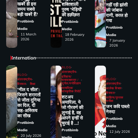
खबरें ही इस
शक्तिशाली
नहीं रही झांसी
समय सबसे
पुरुष ‘भेड़ियों’
की जांंबाज
बड़ी खबरें हैं?
की हक़ीक़त
रानी, कत्‍ल हो
गया
Pratibimb
Pratibimb
Pratibimb
Media
Media
11 March
18 February
Media
2026
2026
7 January
2026
Internation
BLOG
अंतरराष्ट्रीय
BLOG
इतिहास/
BLOG
अंतरराष्ट्रीय
समाजशास्त्र /
भूगोल/मनोविज्ञान
अंतरराष्ट्रीय
विरासत
शिक्षा
सामाजिक/
आलेख विचार
‘नील द सील’:
सांस्कृतिक रिपोर्ट
विरासत
जिसने शरारतों
शटअप
साहित्य/पुस्तक
से जीता दुनिया
समीक्षा
अमारिला, ये
का दिल, दी
जन कवि पाब्लो
जो गौरवर्ण की
सह-अस्तित्व
नेरुदा
लुनाई है, वह
का सीख
आपने इन्हीं से
Pratibimb
चुराई है …!
Pratibimb
Media
Media
Pratibimb
12 July 2026
20 July 2026
Media