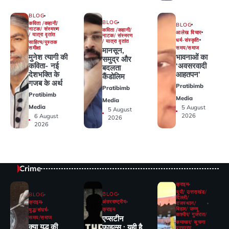
BLOG
BLOG
कविता /कहानी/
BLOG
नाटक/ संस्मरण
कविता /कहानी/
आलेख विचार
/ यात्रा वृतांत
नाटक/ संस्मरण
धर्म-संस्कृति
/ यात्रा वृतांत
साहित्य/पुस्तक
समय/समाज
समीक्षा
मानसून,
भावनाओं का
मुनेश त्यागी की
समुद्र और
‘अवसरवादी
कविता- नई
बदलता
आहतपन’
देशभक्ति के
कैंडोलिम
गजब के अर्थ
Pratibimb
Pratibimb
Pratibimb
Media
Media
Media
5 August
5 August
2026
6 August
2026
2026
Crime
क्राइम
यूपी/ उत्तराखंड/
BLOG
BLOG
दिल्ली/
अंतरराष्ट्रीय
क्राइम
राजस्थान/
बिहार/ जम्मू
क्राइम
युद्ध/संघर्ष
कश्मीर/ गुजरात/
एप्सटीन
समय/समाज
समाचार/ सूचना
क्या युद्ध की
फाइल्स : यही है
प्रसारण