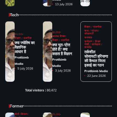
13 July 2026
Tech
विज्ञान / तकनीक
सभा / संगठन/
BLOG
सोसायटी
BLOG
आलेख विचार
समाचार
विज्ञान / तकनीक
विज्ञान / तकनीक
सम्मेलन / विचार
क्या ज्योतिष का
क्या भूत-प्रेत
गोष्ठी / कार्यक्रम /
वैज्ञानिक
समारोह
होते हैं? क्या
आधार है
तर्कशील
कहता है विज्ञान
सोसायटी हरियाणा
Pratibimb
Pratibimb
की कैथल जिला
Media
इकाई का गठन
Media
5 July 2026
3 July 2026
Pratibimb Media
22 June 2026
Total visitors :
80,472
Farmer
खेती /किसान
BLOG