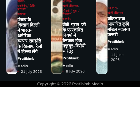
दिल्ली
आर्थिक
प्रतिरोध/ रैली/
खेती /किसान
BLOG
प्रदर्शन
नौकरी / युवा /
खेती /किसान
समाचार
रोजगार
कीटनाशक
पंजाब के
राष्ट्रीय
आधारित कृषि
वीबी-ग्राम-जी
किसान दिल्ली
मॉडल बदलना
के प्रस्तावित
में भारत-
जरूरी
नियमों में
अमेरिका
बेनकाब होता
व्यापार समझौते
Pratibimb
मज़दूर-विरोधी
के खिलाफ रैली
Media
चरित्र
में हिस्सा लेंगे
11 June
Pratibimb
Pratibimb
2026
Media
Media
8 July 2026
21 July 2026
Copyright © 2026
Pratibimb Media