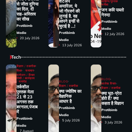
शटअप
साहित्य/पुस्तक
से जीता दुनिया
समीक्षा
अमारिला, ये
का दिल, दी
जन कवि पाब्लो
जो गौरवर्ण की
सह-अस्तित्व
नेरुदा
लुनाई है, वह
का सीख
आपने इन्हीं से
Pratibimb
चुराई है …!
Pratibimb
Media
Media
Pratibimb
12 July 2026
20 July 2026
Media
13 July 2026
Tech
विज्ञान / तकनीक
शिक्षा
समाचार
सम्मेलन / विचार
गोष्ठी / कार्यक्रम
BLOG
/ समारोह
BLOG
आलेख विचार
तर्कशील
विज्ञान / तकनीक
विज्ञान / तकनीक
क्या ज्योतिष का
पुस्तक मेला
क्या भूत-प्रेत
वैज्ञानिक
21 से 23
होते हैं? क्या
आधार है
अगस्त तक
कहता है विज्ञान
बरनाला,पंजाब
Pratibimb
Pratibimb
में
Media
Media
Pratibimb
5 July 2026
3 July 2026
Media
7 August