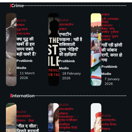
Crime
क्राइम
यूपी/ उत्तराखंड/
BLOG
BLOG
दिल्ली/
अंतरराष्ट्रीय
क्राइम
राजस्थान/
बिहार/ जम्मू
क्राइम
युद्ध/संघर्ष
कश्मीर/ गुजरात/
एप्सटीन
समय/समाज
समाचार/ सूचना
क्या युद्ध की
फाइल्स : यही है
प्रसारण
खबरें ही इस
शक्तिशाली
नहीं रही झांसी
समय सबसे
पुरुष ‘भेड़ियों’
की जांंबाज
बड़ी खबरें हैं?
की हक़ीक़त
रानी, कत्‍ल हो
गया
Pratibimb
Pratibimb
Pratibimb
Media
Media
11 March
18 February
Media
2026
2026
7 January
2026
Internation
BLOG
अंतरराष्ट्रीय
BLOG
इतिहास/
BLOG
अंतरराष्ट्रीय
समाजशास्त्र /
भूगोल/मनोविज्ञान
अंतरराष्ट्रीय
विरासत
शिक्षा
सामाजिक/
आलेख विचार
‘नील द सील’:
सांस्कृतिक रिपोर्ट
विरासत
जिसने शरारतों