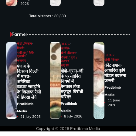
2026
Total visitors :
80,830
Farmer
खेती /किसान
BLOG
दिल्ली
आर्थिक
प्रतिरोध/ रैली/
खेती /किसान
BLOG
प्रदर्शन
नौकरी / युवा /
खेती /किसान
समाचार
रोजगार
कीटनाशक
पंजाब के
राष्ट्रीय
आधारित कृषि
वीबी-ग्राम-जी
किसान दिल्ली
मॉडल बदलना
के प्रस्तावित
में भारत-
जरूरी
नियमों में
अमेरिका
बेनकाब होता
व्यापार समझौते
Pratibimb
मज़दूर-विरोधी
के खिलाफ रैली
Media
चरित्र
में हिस्सा लेंगे
11 June
Pratibimb
Pratibimb
2026
Media
Media
8 July 2026
21 July 2026
Copyright © 2026
Pratibimb Media