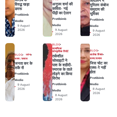
आंदोलन में
अनुपम शर्मा की
विरुद्ध खड़ा
मुस्लिम कंबोज
कविता- नई
डमरू
समुदाय की
पीढ़ी का ऐलान
भूमिका
Pratibimb
Pratibimb
Pratibimb
Media
Media
9 August
Media
2026
9 August
9 August
2026
2026
BLOG
सामाजिक/
BLOG
सांस्कृतिक रिपोर्ट
आलेख विचार
BLOG
व्यंग्य
तर्कशील
समय/समाज
समय /समाज
सोसाइटी ने
जिस चोट का
जनता कर के
पाश के शहीदी-
एक्स-रे नहीं
सकै सै
स्मारक के ताले
होता
तोड़ने का किया
Pratibimb
विरोध
Pratibimb
Media
Pratibimb
Media
9 August
2026
8 August
Media
2026
8 August
2026