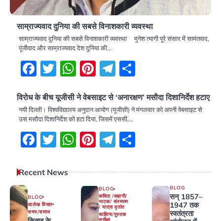
साम्राज्यवाद दुनिया की सबसे विनाशकारी व्यवस्था
साम्राज्यवाद दुनिया की सबसे विनाशकारी व्यवस्था मुनेश त्यागी पूरे संसार में सामंतवाद,
पूंजीवाद और साम्राज्यवाद देश दुनिया की…
Facebook
Twitter
WhatsApp
Pinterest
Telegram
Share
विरोध के बीच यूजीसी ने वेबसाइट से ‘अनारक्षण’ मसौदा दिशानिर्देश हटाए
नयी दिल्ली। विश्वविद्यालय अनुदान आयोग (यूजीसी) ने मंगलवार को अपनी वेबसाइट से
उस मसौदा दिशानिर्देश को हटा दिया, जिसमें एससी,…
Facebook
Twitter
WhatsApp
Pinterest
Telegram
Share
Recent News
BLOG
BLOG
सन् 1857–
कविता /कहानी/
BLOG
नाटक/ संस्मरण
1947 तक
आलेख विचार
/ यात्रा वृतांत
समय/समाज
स्वतंत्रता
साहित्य/पुस्तक
किताब के
समीक्षा