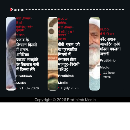
Farmer
खेती /किसान
BLOG
दिल्ली
आर्थिक
प्रतिरोध/ रैली/
खेती /किसान
BLOG
प्रदर्शन
नौकरी / युवा /
खेती /किसान
समाचार
रोजगार
कीटनाशक
पंजाब के
राष्ट्रीय
आधारित कृषि
वीबी-ग्राम-जी
किसान दिल्ली
मॉडल बदलना
के प्रस्तावित
में भारत-
जरूरी
नियमों में
अमेरिका
बेनकाब होता
व्यापार समझौते
Pratibimb
मज़दूर-विरोधी
के खिलाफ रैली
Media
चरित्र
में हिस्सा लेंगे
11 June
Pratibimb
Pratibimb
2026
Media
Media
8 July 2026
21 July 2026
Copyright © 2026
Pratibimb Media