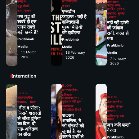
अंतरराष्ट्रीय
क्राइम
राजस्थान/
बिहार/ जम्मू
क्राइम
युद्ध/संघर्ष
कश्मीर/ गुजरात/
एप्सटीन
समय/समाज
समाचार/ सूचना
क्या युद्ध की
फाइल्स : यही है
प्रसारण
खबरें ही इस
शक्तिशाली
नहीं रही झांसी
समय सबसे
पुरुष ‘भेड़ियों’
की जांंबाज
बड़ी खबरें हैं?
की हक़ीक़त
रानी, कत्‍ल हो
गया
Pratibimb
Pratibimb
Pratibimb
Media
Media
11 March
18 February
Media
2026
2026
7 January
2026
Internation
BLOG
अंतरराष्ट्रीय
BLOG
इतिहास/
BLOG
अंतरराष्ट्रीय
समाजशास्त्र /
भूगोल/मनोविज्ञान
अंतरराष्ट्रीय
विरासत
शिक्षा
सामाजिक/
आलेख विचार
‘नील द सील’:
सांस्कृतिक रिपोर्ट
विरासत
जिसने शरारतों
शटअप
साहित्य/पुस्तक
से जीता दुनिया
समीक्षा
अमारिला, ये
का दिल, दी
जन कवि पाब्लो
जो गौरवर्ण की
सह-अस्तित्व
नेरुदा
लुनाई है, वह
का सीख
आपने इन्हीं से
Pratibimb