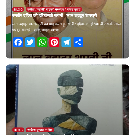
BLOG
कविता /कहानी/ नाटक/ संस्मरण / यात्रा वृतांत
रणबीर दहिया की हरियाणवी रागनी- लाल बहादुर शास्त्री
लाल बहादुर शास्त्री जी को याद करते हुए रणबीर दहिया की हरियाणवी रागनी- लाल
बहादुर शास्त्री लाल बहादुर शास्त्री…
Facebook
Twitter
WhatsApp
Pinterest
Telegram
Share
11 January 2026
BLOG
साहित्य/पुस्तक समीक्षा