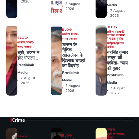
2026
8 August
Media
2026
7 August
2026
BLOG
BLOG
कविता /कहानी/
आलेख विचार
नाटक/ संस्मरण
BLOG
/ यात्रा वृतांत
समय /समाज
आलेख विचार
साहित्य/पुस्तक
शासन के
समीक्षा
समय/समाज
नैतिक
नरसिंह कुमार
भूखे, भजन न
खोखलेपन के
‘मयूर’ की
होए गोपाला…
ख़िलाफ़ छात्रों
कविता- न्याय
Pratibimb
का विद्रोह
की गुहार
Media
Pratibimb
Pratibimb
7 August
Media
Media
2026
7 August
7 August
2026
2026
Crime
क्राइम
यूपी/ उत्तराखंड/
BLOG
BLOG
दिल्ली/