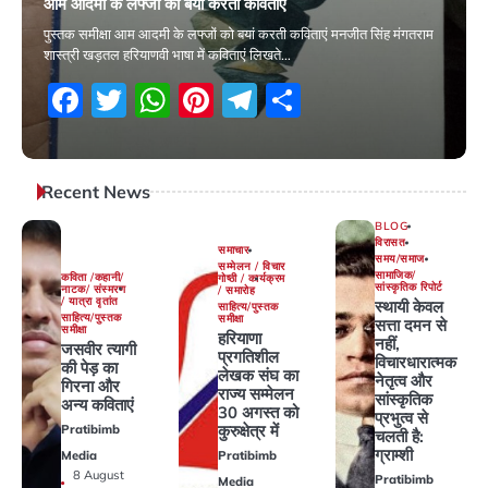
आम आदमी के लफ्जों को बयां करती कविताएं
पुस्तक समीक्षा आम आदमी के लफ्जों को बयां करती कविताएं मनजीत सिंह मंगतराम
शास्त्री खड़तल हरियाणवी भाषा में कविताएं लिखते…
Facebook
Twitter
WhatsApp
Pinterest
Telegram
Share
30 November 2025
Recent News
BLOG
विरासत
समाचार
समय/समाज
सम्मेलन / विचार
सामाजिक/
कविता /कहानी/
गोष्ठी / कार्यक्रम
सांस्कृतिक रिपोर्ट
नाटक/ संस्मरण
/ समारोह
/ यात्रा वृतांत
स्थायी केवल
साहित्य/पुस्तक
साहित्य/पुस्तक
समीक्षा
सत्ता दमन से
समीक्षा
हरियाणा
नहीं,
जसवीर त्यागी
प्रगतिशील
विचारधारात्मक
की पेड़ का
लेखक संघ का
नेतृत्व और
गिरना और
राज्य सम्मेलन
सांस्कृतिक
अन्य कविताएं
30 अगस्त को
प्रभुत्व से
कुरुक्षेत्र में
Pratibimb
चलती है:
ग्राम्शी
Media
Pratibimb
8 August
Pratibimb
Media