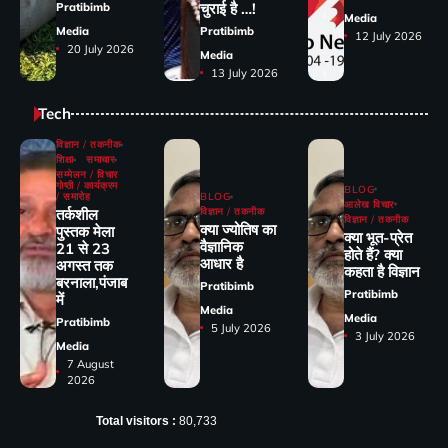
चुराई है …!
Pratibimb
Media
Media
Pratibimb
12 July 2026
20 July 2026
Media
13 July 2026
Tech
विज्ञान / तकनीक
शिक्षा
समाचार
सम्मेलन / विचार
गोष्ठी / कार्यक्रम
BLOG
/ समारोह
BLOG
आलेख विचार
तर्कशील
विज्ञान / तकनीक
विज्ञान / तकनीक
क्या ज्योतिष का
पुस्तक मेला
क्या भूत-प्रेत
वैज्ञानिक
21 से 23
होते हैं? क्या
आधार है
अगस्त तक
कहता है विज्ञान
बरनाला,पंजाब
Pratibimb
Pratibimb
में
Media
Media
Pratibimb
5 July 2026
3 July 2026
Media
7 August
2026
Total visitors :
80,733