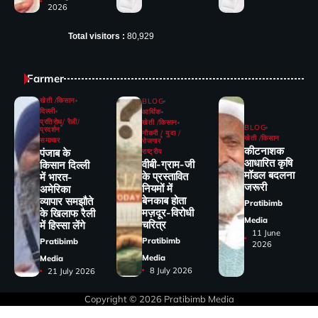
2026
Total visitors :
80,929
Farmer
खेती /किसान
BLOG
दिल्ली
आर्थिक
प्रतिरोध/ रैली/
खेती /किसान
BLOG
प्रदर्शन
नौकरी / युवा /
खेती /किसान
समाचार
रोजगार
कीटनाशक
पंजाब के
राष्ट्रीय
आधारित कृषि
वीबी-ग्राम-जी
किसान दिल्ली
मॉडल बदलना
के प्रस्तावित
में भारत-
जरूरी
नियमों में
अमेरिका
बेनकाब होता
व्यापार समझौते
Pratibimb
मज़दूर-विरोधी
के खिलाफ रैली
Media
चरित्र
में हिस्सा लेंगे
11 June
Pratibimb
Pratibimb
2026
Media
Media
8 July 2026
21 July 2026
Copyright © 2026
Pratibimb Media