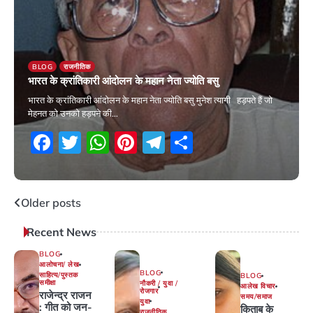
BLOG
राजनीतिक
भारत के क्रांतिकारी आंदोलन के महान नेता ज्योति बसु
भारत के क्रांतिकारी आंदोलन के महान नेता ज्योति बसु मुनेश त्यागी हड़पते हैं जो
मेहनत को उनको हड़पने की…
Facebook
Twitter
WhatsApp
Pinterest
Telegram
Share
17 January 2026
Posts
Older posts
navigation
Recent News
BLOG
आलोचना/ लेख
BLOG
साहित्य/पुस्तक
BLOG
समीक्षा
नौकरी / युवा /
आलेख विचार
रोजगार
राजेन्द्र राजन
समय/समाज
युवा
: गीत को जन-
किताब के
राजनीतिक