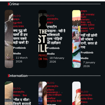
Crime
क्राइम
यूपी/ उत्तराखंड/
BLOG
BLOG
दिल्ली/
अंतरराष्ट्रीय
क्राइम
राजस्थान/
बिहार/ जम्मू
क्राइम
युद्ध/संघर्ष
कश्मीर/ गुजरात/
एप्सटीन
समय/समाज
समाचार/ सूचना
क्या युद्ध की
फाइल्स : यही है
प्रसारण
खबरें ही इस
शक्तिशाली
नहीं रही झांसी
समय सबसे
पुरुष ‘भेड़ियों’
की जांंबाज
बड़ी खबरें हैं?
की हक़ीक़त
रानी, कत्‍ल हो
गया
Pratibimb
Pratibimb
Pratibimb
Media
Media
11 March
18 February
Media
2026
2026
7 January
2026
Internation
BLOG
अंतरराष्ट्रीय
BLOG
इतिहास/
BLOG
अंतरराष्ट्रीय
समाजशास्त्र /
भूगोल/मनोविज्ञान
अंतरराष्ट्रीय
विरासत
शिक्षा
सामाजिक/
आलेख विचार
‘नील द सील’:
सांस्कृतिक रिपोर्ट
विरासत
जिसने शरारतों