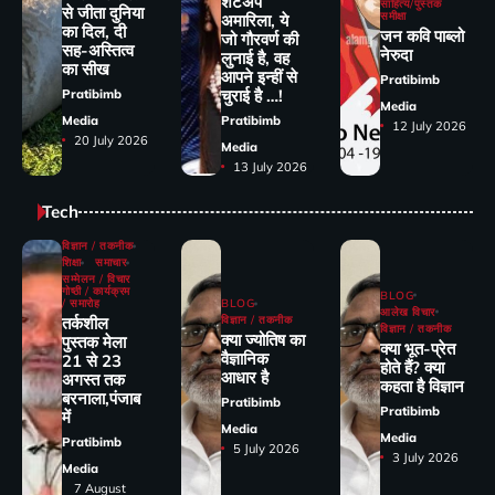
शटअप
साहित्य/पुस्तक
से जीता दुनिया
समीक्षा
अमारिला, ये
का दिल, दी
जन कवि पाब्लो
जो गौरवर्ण की
सह-अस्तित्व
नेरुदा
लुनाई है, वह
का सीख
आपने इन्हीं से
Pratibimb
चुराई है …!
Pratibimb
Media
Media
Pratibimb
12 July 2026
20 July 2026
Media
13 July 2026
Tech
विज्ञान / तकनीक
शिक्षा
समाचार
सम्मेलन / विचार
गोष्ठी / कार्यक्रम
BLOG
/ समारोह
BLOG
आलेख विचार
तर्कशील
विज्ञान / तकनीक
विज्ञान / तकनीक
क्या ज्योतिष का
पुस्तक मेला
क्या भूत-प्रेत
वैज्ञानिक
21 से 23
होते हैं? क्या
आधार है
अगस्त तक
कहता है विज्ञान
बरनाला,पंजाब
Pratibimb
Pratibimb
में
Media
Media
Pratibimb
5 July 2026
3 July 2026
Media
7 August