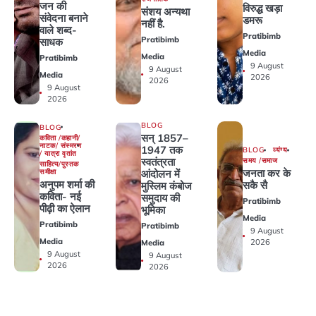
जन की
विरुद्ध खड़ा
संशय अन्यथा
संवेदना बनाने
डमरू
नहीं है.
वाले शब्द-
Pratibimb
Pratibimb
साधक
Media
Media
Pratibimb
9 August
9 August
Media
2026
2026
9 August
2026
BLOG
BLOG
सन् 1857–
कविता /कहानी/
नाटक/ संस्मरण
1947 तक
BLOG
व्यंग्य
/ यात्रा वृतांत
स्वतंत्रता
समय /समाज
साहित्य/पुस्तक
जनता कर के
समीक्षा
आंदोलन में
अनुपम शर्मा की
सकै सै
मुस्लिम कंबोज
कविता- नई
समुदाय की
Pratibimb
पीढ़ी का ऐलान
भूमिका
Media
Pratibimb
Pratibimb
9 August
Media
2026
Media
9 August
9 August
2026
2026