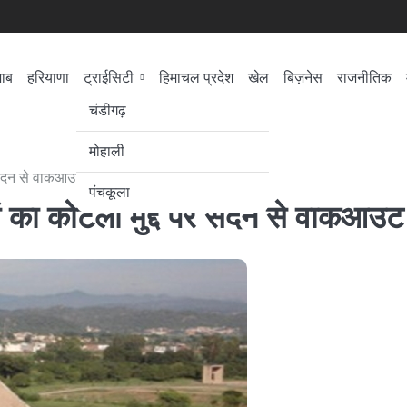
जाब
हरियाणा
ट्राईसिटी
हिमाचल प्रदेश
खेल
बिज़नेस
राजनीतिक
सेहत
लोकसभा चुनाव
चंडीगढ़
मोहाली
पर सदन से वाकआउट
पंचकूला
ों का कोटली मुद्दे पर सदन से वाकआउट