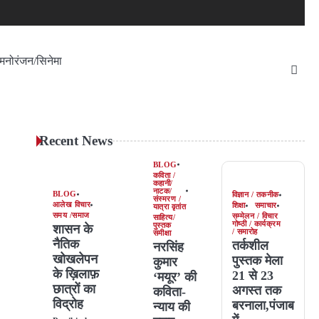
मनोरंजन/सिनेमा
Recent News
BLOG
कविता /
कहानी/
नाटक/
BLOG
विज्ञान / तकनीक
संस्मरण /
आलेख विचार
शिक्षा
समाचार
यात्रा वृतांत
समय /समाज
सम्मेलन / विचार
साहित्य/
गोष्ठी / कार्यक्रम
पुस्तक
शासन के
/ समारोह
समीक्षा
नैतिक
तर्कशील
नरसिंह
खोखलेपन
पुस्तक मेला
कुमार
के ख़िलाफ़
21 से 23
‘मयूर’ की
छात्रों का
अगस्त तक
कविता-
विद्रोह
बरनाला,पंजाब
न्याय की