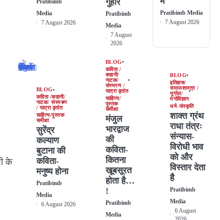
में
गुहार
Pratibimb
Pratibimb Media
Media
Pratibimb
7 August 2026
7 August 2026
Media
7 August
2026
BLOG
कविता /
कहानी/
BLOG
नाटक/
इतिहास/
संस्मरण /
समाजशास्त्र /
BLOG
यात्रा वृतांत
भूगोल/
कविता /कहानी/
साहित्य/
मनोविज्ञान
नाटक/ संस्मरण
पुस्तक
धर्म-संस्कृति
/ यात्रा वृतांत
समीक्षा
शाक्त ग्रंथ
साहित्य/पुस्तक
मंजुल
समीक्षा
राधा तंत्रः
भारद्वाज
सुरेंद्र
संन्यास-
की
कल्याण
विरोधी भाव
कविता-
बुटाना की
को और
कितना
कविता-
ी के
विस्तार देता
खूबसूरत
मनुष्य होना
है
होता है…
Pratibimb
!
Pratibimb
Media
Media
Pratibimb
6 August 2026
6 August
Media
2026