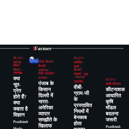
Farmer
BLOG
BLOG
खेती /किसान
आलेख
आर्थिक
विचार
दिल्ली
खेती /
विज्ञान /
किसान
प्रतिरोध/
तकनीक
रैली/ प्रदर्शन
नौकरी / युवा
क्या
/ रोजगार
समाचार
BLOG
राष्ट्रीय
पंजाब के
भूत-
खेती /किसान
वीबी-
किसान
कीटनाशक
प्रेत
ग्राम-जी
दिल्ली में
आधारित
होते हैं?
के
भारत-
कृषि
क्या
प्रस्तावित
अमेरिका
मॉडल
कहता है
नियमों में
व्यापार
बदलना
विज्ञान
बेनकाब
समझौते के
जरूरी
Pratibimb
होता
खिलाफ
Pratibimb
Media