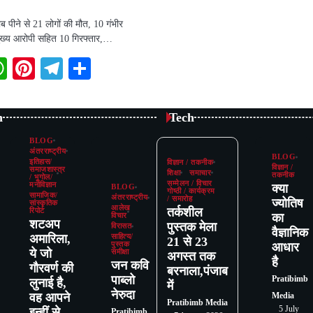
 पीने से 21 लोगों की मौत, 10 गंभीर
ुख्य आरोपी सहित 10 गिरफ्तार,…
book
itter
WhatsApp
Pinterest
Telegram
Share
n
Tech
BLOG
अंतरराष्ट्रीय
BLOG
इतिहास/
विज्ञान / तकनीक
विज्ञान /
समाजशास्त्र
शिक्षा
समाचार
तकनीक
/ भूगोल/
सम्मेलन / विचार
मनोविज्ञान
क्या
BLOG
गोष्ठी / कार्यक्रम
सामाजिक/
अंतरराष्ट्रीय
/ समारोह
ज्योतिष
सांस्कृतिक
आलेख
तर्कशील
रिपोर्ट
का
विचार
शटअप
पुस्तक मेला
विरासत
वैज्ञानिक
अमारिला,
साहित्य/
21 से 23
पुस्तक
आधार
ये जो
समीक्षा
अगस्त तक
है
जन कवि
गौरवर्ण की
बरनाला,पंजाब
पाब्लो
Pratibimb
लुनाई है,
में
नेरुदा
वह आपने
Media
Pratibimb Media
5 July
इन्हीं से
Pratibimb