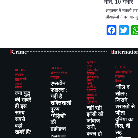
मौत, 10 गंभीर
अमृतसर में नकली शराब
डीआईजी ने बताया- म
Face
Tw
Crime
Internatio
क्राइम
यूपी/
BLOG
BLOG
BLOG
उत्तराखंड/
अंतरराष्ट्रीय
अंतरराष्ट्रीय
दिल्ली/
क्राइम
विरासत
राजस्थान/
क्राइम
युद्ध/संघर्ष
बिहार/
शिक्षा
एप्सटीन
जम्मू
समय/
‘नील द
कश्मीर/
समाज
फाइल्स :
गुजरात/
क्या युद्ध
सील’:
यही है
समाचार/
की खबरें
सूचना
जिसने
शक्तिशाली
प्रसारण
ही इस
शरारतों से
नहीं रही
पुरुष
समय
जीता
झांसी की
‘भेड़ियों’
सबसे
दुनिया का
जांंबाज
की
बड़ी
दिल, दी
रानी,
हक़ीक़त
खबरें हैं?
सह-
कत्‍ल हो
Pratibimb