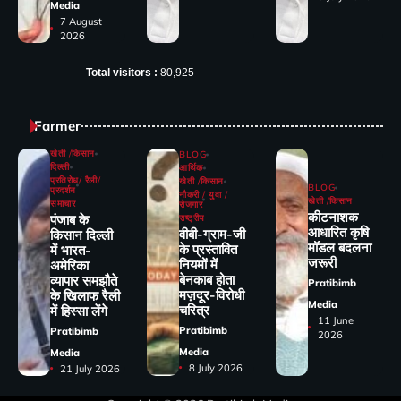
Media
7 August
2026
Total visitors :
80,925
Farmer
खेती /किसान
BLOG
दिल्ली
आर्थिक
प्रतिरोध/ रैली/
खेती /किसान
BLOG
प्रदर्शन
नौकरी / युवा /
खेती /किसान
समाचार
रोजगार
कीटनाशक
पंजाब के
राष्ट्रीय
आधारित कृषि
वीबी-ग्राम-जी
किसान दिल्ली
मॉडल बदलना
के प्रस्तावित
में भारत-
जरूरी
नियमों में
अमेरिका
बेनकाब होता
व्यापार समझौते
Pratibimb
मज़दूर-विरोधी
के खिलाफ रैली
Media
चरित्र
में हिस्सा लेंगे
11 June
Pratibimb
Pratibimb
2026
Media
Media
8 July 2026
21 July 2026