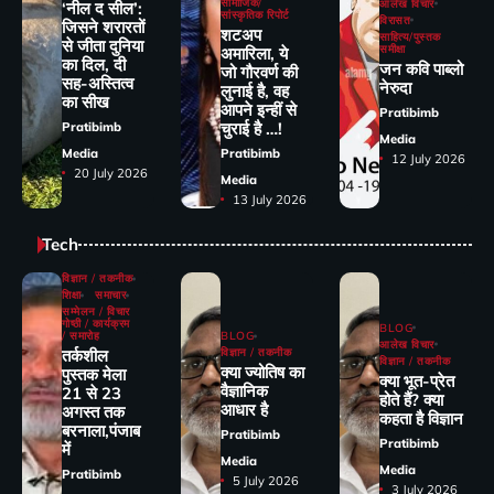
सामाजिक/
आलेख विचार
‘नील द सील’:
सांस्कृतिक रिपोर्ट
विरासत
जिसने शरारतों
शटअप
साहित्य/पुस्तक
से जीता दुनिया
समीक्षा
अमारिला, ये
का दिल, दी
जन कवि पाब्लो
जो गौरवर्ण की
सह-अस्तित्व
नेरुदा
लुनाई है, वह
का सीख
आपने इन्हीं से
Pratibimb
चुराई है …!
Pratibimb
Media
Media
Pratibimb
12 July 2026
20 July 2026
Media
13 July 2026
Tech
विज्ञान / तकनीक
शिक्षा
समाचार
सम्मेलन / विचार
गोष्ठी / कार्यक्रम
BLOG
/ समारोह
BLOG
आलेख विचार
तर्कशील
विज्ञान / तकनीक
विज्ञान / तकनीक
क्या ज्योतिष का
पुस्तक मेला
क्या भूत-प्रेत
वैज्ञानिक
21 से 23
होते हैं? क्या
आधार है
अगस्त तक
कहता है विज्ञान
बरनाला,पंजाब
Pratibimb
Pratibimb
में
Media
Media
Pratibimb
5 July 2026
3 July 2026