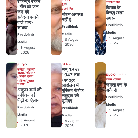
राजेन्द्र राजन
समय/समाज
युवा
: गीत को जन-
किताब के
राजनीतिक
जन की
विरुद्ध खड़ा
संशय अन्यथा
संवेदना बनाने
डमरू
नहीं है.
वाले शब्द-
Pratibimb
Pratibimb
साधक
Media
Media
Pratibimb
9 August
9 August
Media
2026
2026
9 August
2026
BLOG
BLOG
सन् 1857–
कविता /कहानी/
नाटक/ संस्मरण
1947 तक
BLOG
व्यंग्य
/ यात्रा वृतांत
स्वतंत्रता
समय /समाज
साहित्य/पुस्तक
जनता कर के
समीक्षा
आंदोलन में
अनुपम शर्मा की
सकै सै
मुस्लिम कंबोज
कविता- नई
समुदाय की
Pratibimb
पीढ़ी का ऐलान
भूमिका
Media
Pratibimb
Pratibimb
9 August
Media
2026
Media
9 August
9 August
2026
2026