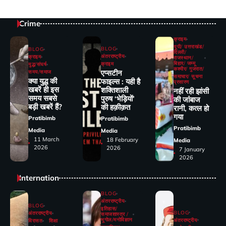
Crime
क्राइम
यूपी/ उत्तराखंड/
BLOG
BLOG
दिल्ली/
अंतरराष्ट्रीय
क्राइम
राजस्थान/
बिहार/ जम्मू
क्राइम
युद्ध/संघर्ष
कश्मीर/ गुजरात/
एप्सटीन
समय/समाज
समाचार/ सूचना
क्या युद्ध की
फाइल्स : यही है
प्रसारण
खबरें ही इस
शक्तिशाली
नहीं रही झांसी
समय सबसे
पुरुष ‘भेड़ियों’
की जांंबाज
बड़ी खबरें हैं?
की हक़ीक़त
रानी, कत्‍ल हो
गया
Pratibimb
Pratibimb
Pratibimb
Media
Media
11 March
18 February
Media
2026
2026
7 January
2026
Internation
BLOG
अंतरराष्ट्रीय
BLOG
इतिहास/
BLOG
अंतरराष्ट्रीय
समाजशास्त्र /
भूगोल/मनोविज्ञान
अंतरराष्ट्रीय
विरासत
शिक्षा