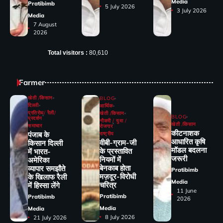
Media
Pratibimb
5 July 2026
3 July 2026
Media
7 August
2026
Total visitors :
80,610
Farmer
खेती /किसान
BLOG
दिल्ली
आर्थिक
प्रतिरोध/ रैली/
खेती /किसान
BLOG
प्रदर्शन
नौकरी / युवा /
खेती /किसान
समाचार
रोजगार
कीटनाशक
पंजाब के
राष्ट्रीय
आधारित कृषि
वीबी-ग्राम-जी
किसान दिल्ली
मॉडल बदलना
के प्रस्तावित
में भारत-
जरूरी
नियमों में
अमेरिका
बेनकाब होता
व्यापार समझौते
Pratibimb
मज़दूर-विरोधी
के खिलाफ रैली
Media
चरित्र
में हिस्सा लेंगे
11 June
Pratibimb
Pratibimb
2026
Media
Media
8 July 2026
21 July 2026