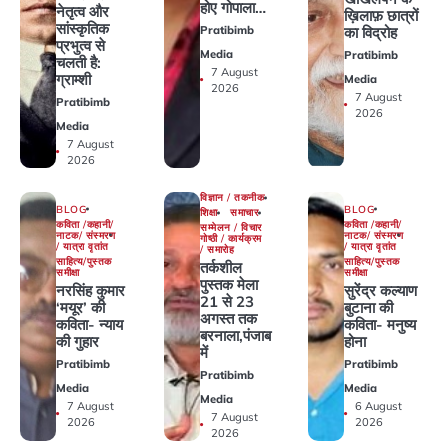
होए गोपाला…
नेतृत्व और
ख़िलाफ़ छात्रों
सांस्कृतिक
Pratibimb
का विद्रोह
प्रभुत्व से
Media
Pratibimb
चलती है:
7 August
ग्राम्शी
Media
2026
7 August
Pratibimb
2026
Media
7 August
2026
विज्ञान / तकनीक
BLOG
BLOG
शिक्षा
समाचार
कविता /कहानी/
कविता /कहानी/
सम्मेलन / विचार
नाटक/ संस्मरण
नाटक/ संस्मरण
गोष्ठी / कार्यक्रम
/ यात्रा वृतांत
/ यात्रा वृतांत
/ समारोह
साहित्य/पुस्तक
साहित्य/पुस्तक
तर्कशील
समीक्षा
समीक्षा
पुस्तक मेला
नरसिंह कुमार
सुरेंद्र कल्याण
21 से 23
‘मयूर’ की
बुटाना की
अगस्त तक
कविता- न्याय
कविता- मनुष्य
बरनाला,पंजाब
की गुहार
होना
में
Pratibimb
Pratibimb
Pratibimb
Media
Media
Media
7 August
6 August
7 August
2026
2026
2026