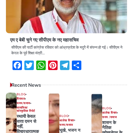
एम ए बेबी चुने गए सीपीएम के नए महासचिव
सीपीएम की पार्टी कांग्रेस रविवार को आंध्रप्रदेश के मदुरै में संपन्न हो गई। सीपीएम ने
केरल के पूर्व शिक्षा मंत्री…
Facebook
Twitter
WhatsApp
Pinterest
Telegram
Share
Recent News
BLOG
विरासत
समय/समाज
सामाजिक/
BLOG
सांस्कृतिक रिपोर्ट
आलेख विचार
स्थायी केवल
BLOG
समय /समाज
आलेख विचार
सत्ता दमन से
शासन के
समय/समाज
नहीं,
नैतिक
भूखे, भजन न
विचारधारात्मक
खोखलेपन के