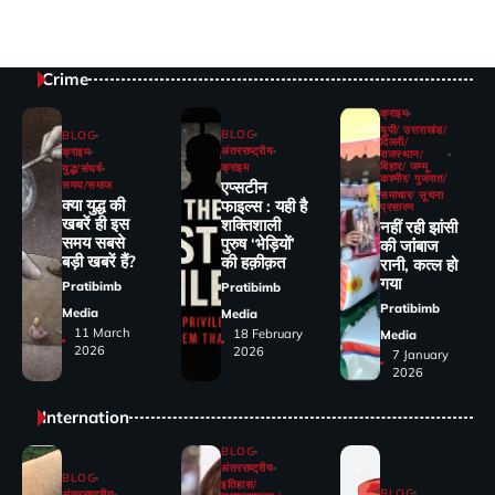
Crime
क्राइम
यूपी/ उत्तराखंड/
BLOG
BLOG
दिल्ली/
अंतरराष्ट्रीय
क्राइम
राजस्थान/
बिहार/ जम्मू
क्राइम
युद्ध/संघर्ष
कश्मीर/ गुजरात/
एप्सटीन
समय/समाज
समाचार/ सूचना
क्या युद्ध की
फाइल्स : यही है
प्रसारण
खबरें ही इस
शक्तिशाली
नहीं रही झांसी
समय सबसे
पुरुष ‘भेड़ियों’
की जांंबाज
बड़ी खबरें हैं?
की हक़ीक़त
रानी, कत्‍ल हो
गया
Pratibimb
Pratibimb
Pratibimb
Media
Media
11 March
18 February
Media
2026
2026
7 January
2026
Internation
BLOG
अंतरराष्ट्रीय
BLOG
इतिहास/
BLOG
अंतरराष्ट्रीय