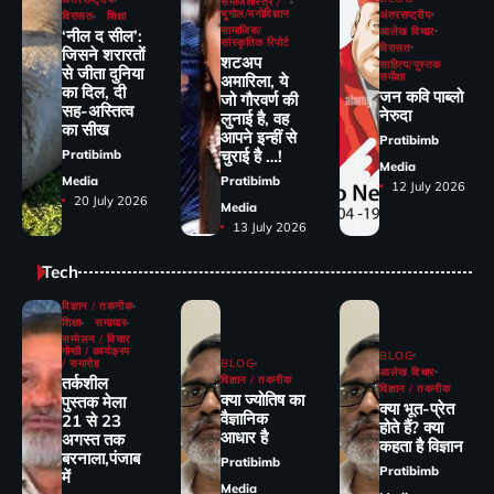
समाजशास्त्र /
भूगोल/मनोविज्ञान
अंतरराष्ट्रीय
विरासत
शिक्षा
सामाजिक/
आलेख विचार
‘नील द सील’:
सांस्कृतिक रिपोर्ट
विरासत
जिसने शरारतों
शटअप
साहित्य/पुस्तक
से जीता दुनिया
समीक्षा
अमारिला, ये
का दिल, दी
जन कवि पाब्लो
जो गौरवर्ण की
सह-अस्तित्व
नेरुदा
लुनाई है, वह
का सीख
आपने इन्हीं से
Pratibimb
चुराई है …!
Pratibimb
Media
Media
Pratibimb
12 July 2026
20 July 2026
Media
13 July 2026
Tech
विज्ञान / तकनीक
शिक्षा
समाचार
सम्मेलन / विचार
गोष्ठी / कार्यक्रम
BLOG
/ समारोह
BLOG
आलेख विचार
तर्कशील
विज्ञान / तकनीक
विज्ञान / तकनीक
क्या ज्योतिष का
पुस्तक मेला
क्या भूत-प्रेत
वैज्ञानिक
21 से 23
होते हैं? क्या
आधार है
अगस्त तक
कहता है विज्ञान
बरनाला,पंजाब
Pratibimb
Pratibimb
में
Media