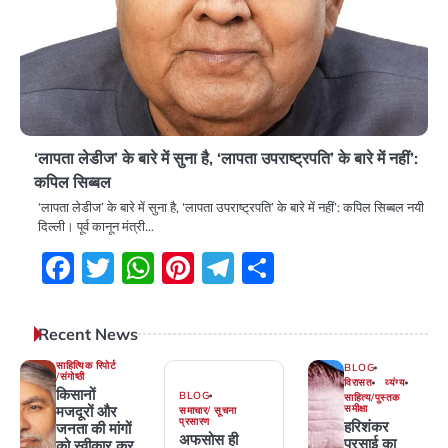
‘लापता लेडीज’ के बारे में सुना है, ‘लापता उपराष्ट्रपति’ के बारे में नहीं’:
कपिल सिब्बल
‘लापता लेडीज’ के बारे में सुना है, ‘लापता उपराष्ट्रपति’ के बारे में नहीं’: कपिल सिब्बल नयी
दिल्ली। पूर्व कानून मंत्री…
Facebook
Twitter
WhatsApp
Pinterest
Telegram
Share
Recent News
साहित्यिक रिपोर्ट
BLOG
/संगोष्ठी
विरासत
व्यंग्य
किसानों
BLOG
साहित्य/पुस्तक
मजदूरों और
समीक्षा
समाचार/ सूचना
प्रसारण
हरिशंकर
जनता की मांगों
अफसोस ही
परसाई का
को स्वीकार कर