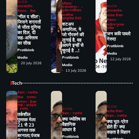
BLOG
इतिहास/
BLOG
अंतरराष्ट्रीय
समाजशास्त्र /
भूगोल/मनोविज्ञान
अंतरराष्ट्रीय
विरासत
शिक्षा
सामाजिक/
आलेख विचार
‘नील द सील’:
सांस्कृतिक रिपोर्ट
विरासत
जिसने शरारतों
शटअप
साहित्य/पुस्तक
से जीता दुनिया
समीक्षा
अमारिला, ये
का दिल, दी
जन कवि पाब्लो
जो गौरवर्ण की
सह-अस्तित्व
नेरुदा
लुनाई है, वह
का सीख
आपने इन्हीं से
Pratibimb
चुराई है …!
Pratibimb
Media
Media
Pratibimb
12 July 2026
20 July 2026
Media
13 July 2026
Tech
विज्ञान / तकनीक
शिक्षा
समाचार
सम्मेलन / विचार
गोष्ठी / कार्यक्रम
BLOG
/ समारोह
BLOG
आलेख विचार
तर्कशील
विज्ञान / तकनीक
विज्ञान / तकनीक
क्या ज्योतिष का
पुस्तक मेला
क्या भूत-प्रेत
वैज्ञानिक
21 से 23
होते हैं? क्या
आधार है
अगस्त तक
कहता है विज्ञान
बरनाला,पंजाब
Pratibimb
Pratibimb