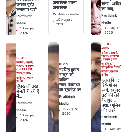
अफसोस! इतना
व्यंग्य- अपील
उनका तुरंत
अफसोस! ‎
का जादू
समाधान करो
Pratibimb Media
Pratibimb
Pratibimb
10 August
Media
Media
2026
10 August
10 August
2026
2026
BLOG
आपदा
कविता /कहानी/
नाटक/ संस्मरण
BLOG
/ यात्रा वृतांत
कविता /कहानी/
सामाजिक/
BLOG
नाटक/ संस्मरण
सांस्कृतिक रिपोर्ट
/ यात्रा वृतांत
नरसिंह कुमार
साहित्य/पुस्तक
समय/समाज
‘मयूर’ की
समीक्षा
साहित्य/पुस्तक
कविता –
दूसरा दिन :
समीक्षा
न्याय-व्यवस्था
हिप्पियों का
घुँघरू की तरह
की दहलीज़ पर
स्वर्ग, समुद्र
बजती ही रही हूँ
तटों की रानी
मैं…
Pratibimb
कैलंगुट…
Pratibimb
Media
नशा, म्यूजिक
10 August
और लहरें
Media
2026
10 August
Pratibimb
2026
Media
10 August