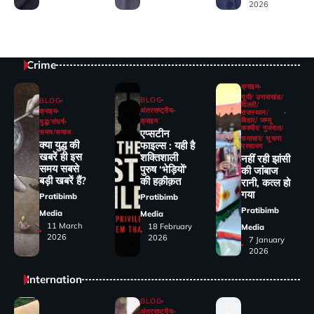
2026
Crime
क्राइम
यूपी/ उत्तराखंड/
BLOG
BLOG
दिल्ली/
अंतरराष्ट्रीय
क्राइम
राजस्थान/
बिहार/ जम्मू
क्राइम
युद्ध/संघर्ष
कश्मीर/ गुजरात/
एप्सटीन
समय/समाज
समाचार/ सूचना
क्या युद्ध की
फाइल्स : यही है
प्रसारण
खबरें ही इस
शक्तिशाली
नहीं रही झांसी
समय सबसे
पुरुष ‘भेड़ियों’
की जांंबाज
बड़ी खबरें हैं?
की हक़ीक़त
रानी, कत्‍ल हो
गया
Pratibimb
Pratibimb
Pratibimb
Media
Media
11 March
18 February
Media
2026
2026
7 January
2026
Internation
BLOG
अंतरराष्ट्रीय