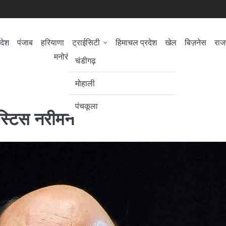
देश
पंजाब
हरियाणा
ट्राईसिटी
हिमाचल प्रदेश
खेल
बिज़नेस
राज
मनोरंजन/सिनेमा
सेहत
लोकसभा चुनाव
चंडीगढ़
मोहाली
पंचकूला
स्टिस नरीमन