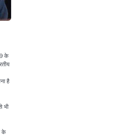
19 के
ारतीय
ना है
से भी
 के