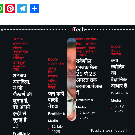
ebook
itter
WhatsApp
Pinterest
Telegram
Share
on
Tech
BLOG
विज्ञान / तकनीक
अंतरराष्ट्रीय
शिक्षा
समाचार
BLOG
इतिहास/
सम्मेलन / विचार
विज्ञान /
समाजशास्त्र
गोष्ठी / कार्यक्रम
तकनीक
/ भूगोल/
/ समारोह
मनोविज्ञान
क्या
BLOG
तर्कशील
सामाजिक/
अंतरराष्ट्रीय
ज्योतिष
सांस्कृतिक
पुस्तक मेला
आलेख
रिपोर्ट
विचार
का
21 से 23
शटअप
विरासत
वैज्ञानिक
अगस्त तक
अमारिला,
साहित्य/
पुस्तक
आधार है
बरनाला,पंजाब
ये जो
समीक्षा
में
जन कवि
Pratibimb
गौरवर्ण की
पाब्लो
लुनाई है,
Pratibimb
Media
नेरुदा
5 July
वह आपने
Media
2026
इन्हीं से
7 August
Pratibimb
2026
चुराई है
Media
…!
12 July
Total visitors :
80,574
2026
Pratibimb