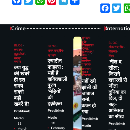
Facebook
Twitter
WhatsApp
Pinterest
Telegram
Share
Fac
Tw
Crime
Internati
क्राइम
यूपी/
BLOG
BLOG
उत्तराखंड/
BLOG
अंतरराष्ट्रीय
दिल्ली/
क्राइम
अंतरराष्ट्रीय
विरासत
राजस्थान/
युद्ध/संघर्ष
क्राइम
बिहार/
शिक्षा
जम्मू
समय/
एप्सटीन
‘नील द
कश्मीर/
समाज
गुजरात/
फाइल्स :
क्या युद्ध
सील’:
समाचार/
यही है
सूचना
की खबरें
जिसने
प्रसारण
शक्तिशाली
ही इस
शरारतों से
नहीं रही
पुरुष
समय
जीता
झांसी की
‘भेड़ियों’
सबसे
दुनिया का
जांंबाज
की
बड़ी
दिल, दी
रानी,
हक़ीक़त
खबरें हैं?
सह-
कत्‍ल हो
अस्तित्व
Pratibimb
गया
Pratibimb
का सीख
Media
Media
Pratibimb
18
11
Pratibimb
Media
February
March