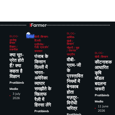
Farmer
BLOG
BLOG
खेती /किसान
आर्थिक
आलेख
दिल्ली
खेती /
विचार
किसान
प्रतिरोध/
विज्ञान /
रैली/ प्रदर्शन
नौकरी / युवा
तकनीक
/ रोजगार
समाचार
BLOG
क्या भूत-
राष्ट्रीय
पंजाब के
खेती /किसान
वीबी-
प्रेत होते
किसान
कीटनाशक
ग्राम-जी
हैं? क्या
दिल्ली में
आधारित
के
कहता है
भारत-
कृषि
प्रस्तावित
विज्ञान
अमेरिका
मॉडल
नियमों में
व्यापार
Pratibimb
बदलना
बेनकाब
समझौते के
जरूरी
Media
होता
खिलाफ
3 July
Pratibimb
मज़दूर-
2026
रैली में
Media
विरोधी
हिस्सा लेंगे
11 June
चरित्र
2026
Pratibimb
Pratibimb