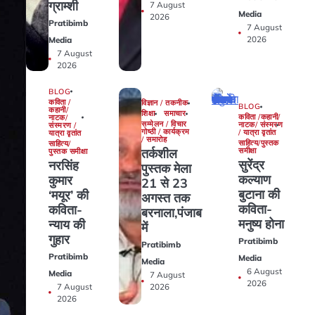
ग्राम्शी
7 August
Media
2026
Pratibimb
7 August
2026
Media
7 August
2026
BLOG
कविता /
विज्ञान / तकनीक
BLOG
कहानी/
शिक्षा
समाचार
कविता /कहानी/
नाटक/
सम्मेलन / विचार
नाटक/ संस्मरण
संस्मरण /
गोष्ठी / कार्यक्रम
/ यात्रा वृतांत
यात्रा वृतांत
/ समारोह
साहित्य/पुस्तक
साहित्य/
तर्कशील
समीक्षा
पुस्तक समीक्षा
सुरेंद्र
नरसिंह
पुस्तक मेला
कल्याण
कुमार
21 से 23
बुटाना की
‘मयूर’ की
अगस्त तक
कविता-
कविता-
बरनाला,पंजाब
मनुष्य होना
न्याय की
में
गुहार
Pratibimb
Pratibimb
Pratibimb
Media
Media
6 August
Media
7 August
2026
7 August
2026
2026