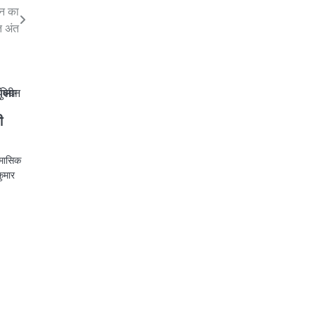
न का
त अंत
ी
 मासिक
कुमार
pp
est
egram
Share