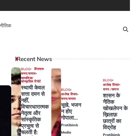
नीतिक
Recent News
BLOG
विरासत
समय/समाज
सामाजिक/
BLOG
सांस्कृतिक रिपोर्ट
आलेख विचार
स्थायी केवल
समय /समाज
BLOG
सत्ता दमन से
शासन के
आलेख विचार
समय/समाज
नहीं,
नैतिक
भूखे, भजन
विचारधारात्मक
खोखलेपन के
न होए
नेतृत्व और
ख़िलाफ़
गोपाला…
सांस्कृतिक
छात्रों का
प्रभुत्व से
Pratibimb
विद्रोह
चलती है:
Media
Pratibimb