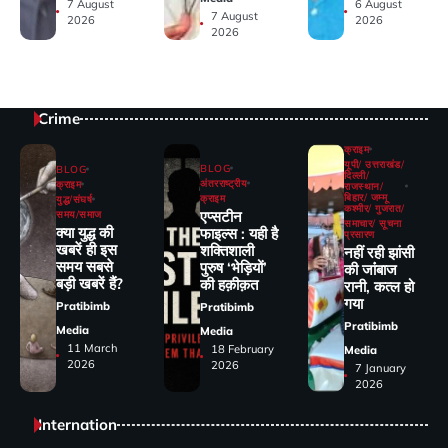
7 August
6 August
7 August
2026
2026
2026
Crime
क्राइम
यूपी/ उत्तराखंड/
BLOG
BLOG
दिल्ली/
अंतरराष्ट्रीय
क्राइम
राजस्थान/
बिहार/ जम्मू
क्राइम
युद्ध/संघर्ष
कश्मीर/ गुजरात/
एप्सटीन
समय/समाज
समाचार/ सूचना
क्या युद्ध की
फाइल्स : यही है
प्रसारण
खबरें ही इस
शक्तिशाली
नहीं रही झांसी
समय सबसे
पुरुष ‘भेड़ियों’
की जांंबाज
बड़ी खबरें हैं?
की हक़ीक़त
रानी, कत्‍ल हो
गया
Pratibimb
Pratibimb
Pratibimb
Media
Media
11 March
18 February
Media
2026
2026
7 January
2026
Internation