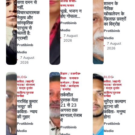
आलेख विचार
सत्ता दमन से
शासन के
समय/समाज
नहीं,
नैतिक
भूखे, भजन न
विचारधारात्मक
खोखलेपन के
होए गोपाला…
नेतृत्व और
ख़िलाफ़ छात्रों
सांस्कृतिक
Pratibimb
का विद्रोह
प्रभुत्व से
Media
Pratibimb
चलती है:
7 August
ग्राम्शी
Media
2026
7 August
Pratibimb
2026
Media
7 August
2026
विज्ञान / तकनीक
BLOG
BLOG
शिक्षा
समाचार
कविता /कहानी/
कविता /कहानी/
सम्मेलन / विचार
नाटक/ संस्मरण
नाटक/ संस्मरण
गोष्ठी / कार्यक्रम
/ यात्रा वृतांत
/ यात्रा वृतांत
/ समारोह
साहित्य/पुस्तक
साहित्य/पुस्तक
तर्कशील
समीक्षा
समीक्षा
पुस्तक मेला
नरसिंह कुमार
सुरेंद्र कल्याण
21 से 23
‘मयूर’ की
बुटाना की
अगस्त तक
कविता- न्याय
कविता- मनुष्य
बरनाला,पंजाब
की गुहार
होना
में
Pratibimb
Pratibimb
Pratibimb
Media
Media
Media