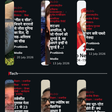
BLOG
अंतरराष्ट्रीय
BLOG
इतिहास/
BLOG
अंतरराष्ट्रीय
समाजशास्त्र /
भूगोल/मनोविज्ञान
अंतरराष्ट्रीय
विरासत
शिक्षा
सामाजिक/
आलेख विचार
‘नील द सील’:
सांस्कृतिक रिपोर्ट
विरासत
जिसने शरारतों
शटअप
साहित्य/पुस्तक
से जीता दुनिया
समीक्षा
अमारिला, ये
का दिल, दी
जन कवि पाब्लो
जो गौरवर्ण की
सह-अस्तित्व
नेरुदा
लुनाई है, वह
का सीख
आपने इन्हीं से
Pratibimb
चुराई है …!
Pratibimb
Media
Media
Pratibimb
12 July 2026
20 July 2026
Media
13 July 2026
Tech
विज्ञान / तकनीक
शिक्षा
समाचार
सम्मेलन / विचार
गोष्ठी / कार्यक्रम
BLOG
/ समारोह
BLOG
आलेख विचार
तर्कशील
विज्ञान / तकनीक
विज्ञान / तकनीक
क्या ज्योतिष का
पुस्तक मेला
क्या भूत-प्रेत
वैज्ञानिक
21 से 23
होते हैं? क्या
आधार है
अगस्त तक