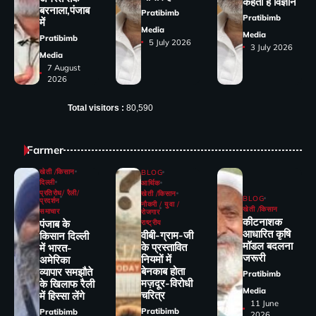
कहता है विज्ञान
बरनाला,पंजाब
Pratibimb
Pratibimb
में
Media
Media
Pratibimb
5 July 2026
3 July 2026
Media
7 August
2026
Total visitors :
80,590
Farmer
खेती /किसान
BLOG
दिल्ली
आर्थिक
प्रतिरोध/ रैली/
खेती /किसान
BLOG
प्रदर्शन
नौकरी / युवा /
खेती /किसान
समाचार
रोजगार
कीटनाशक
पंजाब के
राष्ट्रीय
आधारित कृषि
वीबी-ग्राम-जी
किसान दिल्ली
मॉडल बदलना
के प्रस्तावित
में भारत-
जरूरी
नियमों में
अमेरिका
बेनकाब होता
व्यापार समझौते
Pratibimb
मज़दूर-विरोधी
के खिलाफ रैली
Media
चरित्र
में हिस्सा लेंगे
11 June
Pratibimb
Pratibimb
2026