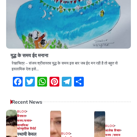
युद्ध के समय ईद मनाना
रेखाचित्र – संजय श्रीवास्तव युद्ध के समय इस बार जब ईद मन रही है तो बहुत से
इस्लामिक देश इसे…
Facebook
Twitter
WhatsApp
Pinterest
Telegram
Share
Recent News
BLOG
विरासत
समय/समाज
सामाजिक/
BLOG
सांस्कृतिक रिपोर्ट
आलेख विचार
स्थायी केवल
BLOG
समय /समाज