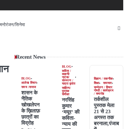
मनोरंजन/सिनेमा
Recent News
पान
BLOG
कविता /
कहानी/
नाटक/
BLOG
विज्ञान / तकनीक
संस्मरण /
आलेख विचार
शिक्षा
समाचार
यात्रा वृतांत
समय /समाज
सम्मेलन / विचार
साहित्य/
गोष्ठी / कार्यक्रम
पुस्तक
शासन के
/ समारोह
समीक्षा
नैतिक
तर्कशील
नरसिंह
खोखलेपन
पुस्तक मेला
कुमार
के ख़िलाफ़
21 से 23
‘मयूर’ की
छात्रों का
अगस्त तक
कविता-
विद्रोह
बरनाला,पंजाब
न्याय की