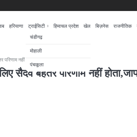
जाब
हरियाणा
ट्राईसिटी
हिमाचल प्रदेश
खेल
बिज़नेस
राजनीतिक
सेहत
लोकसभा चुनाव
चंडीगढ़
मोहाली
 परिणाम नहीं होता,जापान को ही देख लें
पंचकूला
िए सैदव बेहतर परिणाम नहीं होता,जा