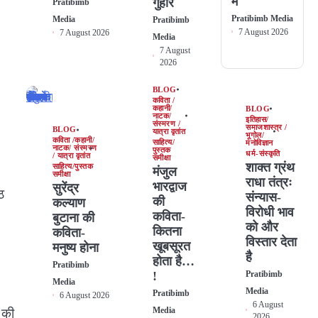
में
गुहार
Pratibimb
Pratibimb Media
Media
Pratibimb
7 August 2026
7 August 2026
Media
7 August
2026
BLOG
कविता /
कहानी/
BLOG
नाटक/
इतिहास/
संस्मरण /
समाजशास्त्र /
BLOG
यात्रा वृतांत
भूगोल/
कविता /कहानी/
साहित्य/
मनोविज्ञान
नाटक/ संस्मरण
पुस्तक
धर्म-संस्कृति
/ यात्रा वृतांत
समीक्षा
शाक्त ग्रंथ
साहित्य/पुस्तक
मंजुल
समीक्षा
राधा तंत्रः
भारद्वाज
सुरेंद्र
ठ
संन्यास-
की
कल्याण
विरोधी भाव
कविता-
बुटाना की
को और
कितना
कविता-
विस्तार देता
खूबसूरत
मनुष्य होना
है
होता है…
Pratibimb
!
Pratibimb
Media
Media
Pratibimb
6 August 2026
6 August
Media
 की
2026