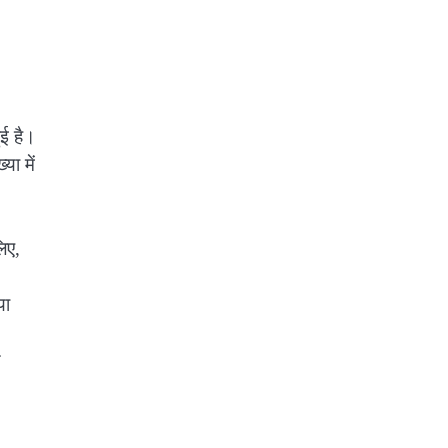
ुई है।
ा में
लिए,
या
य