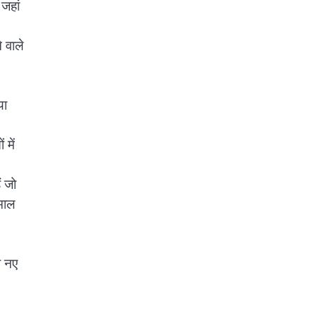
 जहां
 वाले
या
 में
ं जो
ेमाल
ी नए