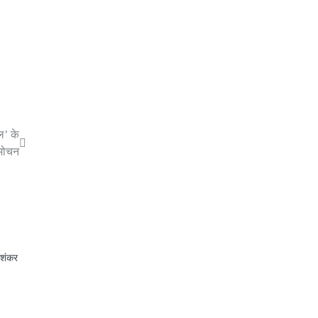
ल’ के
िमोचन
य शंकर
p
st
egram
Share