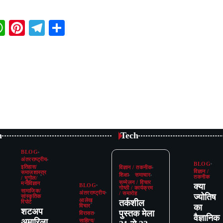
book
itter
WhatsApp
Pinterest
Telegram
Share
n
Tech
BLOG
अंतरराष्ट्रीय
BLOG
इतिहास/
विज्ञान / तकनीक
विज्ञान /
समाजशास्त्र
शिक्षा
समाचार
तकनीक
/ भूगोल/
सम्मेलन / विचार
मनोविज्ञान
क्या
BLOG
गोष्ठी / कार्यक्रम
सामाजिक/
अंतरराष्ट्रीय
/ समारोह
ज्योतिष
सांस्कृतिक
आलेख
तर्कशील
रिपोर्ट
का
विचार
शटअप
पुस्तक मेला
विरासत
वैज्ञानिक
अमारिला,
साहित्य/