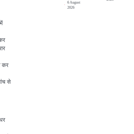
6 August
2026
ें
लकर
रार
र कर
ांच से
थिर