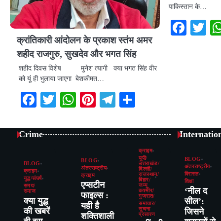
पाकिस्तान के…
Face
Tw
क्रांतिकारी आंदोलन के प्रकाश स्तंभ अमर
शहीद राजगुरु, सुखदेव और भगत सिंह
शहीद दिवस विशेष मुनेश त्यागी क्या भगत सिंह वीर
को यूं ही भुलाया जाएगा बेशकीमत…
Facebook
Twitter
WhatsApp
Pinterest
Telegram
Share
Crime
Internatio
क्राइम
यूपी/
BLOG
BLOG
BLOG
उत्तराखंड/
अंतरराष्ट्रीय
अंतरराष्ट्रीय
दिल्ली/
क्राइम
विरासत
राजस्थान/
क्राइम
युद्ध/संघर्ष
बिहार/
शिक्षा
एप्सटीन
जम्मू
समय/
‘नील द
कश्मीर/
समाज
फाइल्स :
गुजरात/
क्या युद्ध
सील’:
यही है
समाचार/
की खबरें
सूचना
जिसने
शक्तिशाली
प्रसारण