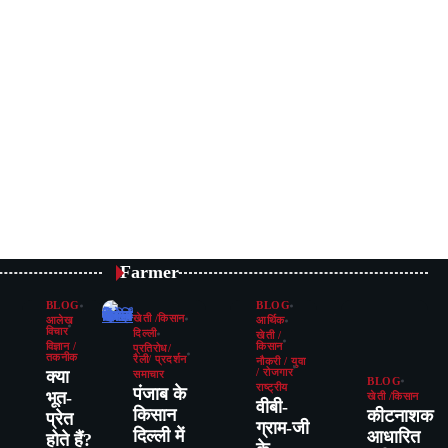
Farmer
BLOG
BLOG
खेती /किसान
आलेख
आर्थिक
विचार
दिल्ली
खेती /
विज्ञान /
किसान
प्रतिरोध/
तकनीक
रैली/ प्रदर्शन
नौकरी / युवा
क्या
/ रोजगार
समाचार
BLOG
राष्ट्रीय
पंजाब के
भूत-
खेती /किसान
वीबी-
किसान
कीटनाशक
प्रेत
ग्राम-जी
दिल्ली में
आधारित
होते हैं?