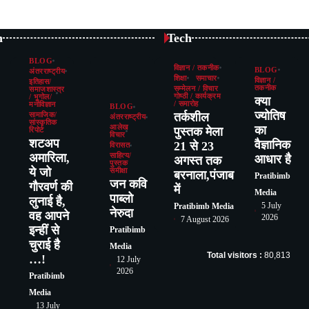
n
Tech
BLOG
विज्ञान / तकनीक
BLOG
अंतरराष्ट्रीय
शिक्षा
समाचार
विज्ञान /
इतिहास/
तकनीक
सम्मेलन / विचार
समाजशास्त्र
गोष्ठी / कार्यक्रम
/ भूगोल/
क्या
/ समारोह
मनोविज्ञान
BLOG
ज्योतिष
तर्कशील
सामाजिक/
अंतरराष्ट्रीय
सांस्कृतिक
का
आलेख
पुस्तक मेला
रिपोर्ट
विचार
शटअप
वैज्ञानिक
21 से 23
विरासत
अमारिला,
साहित्य/
आधार है
अगस्त तक
पुस्तक
ये जो
समीक्षा
बरनाला,पंजाब
Pratibimb
जन कवि
गौरवर्ण की
में
Media
पाब्लो
लुनाई है,
5 July
Pratibimb Media
नेरुदा
वह आपने
2026
7 August 2026
इन्हीं से
Pratibimb
चुराई है
Media
Total visitors :
80,813
…!
12 July
2026
Pratibimb
Media
13 July