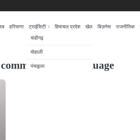
जाब
हरियाणा
ट्राईसिटी
हिमाचल प्रदेश
खेल
बिज़नेस
राजनीतिक
सेहत
लोकसभा चुनाव
चंडीगढ़
मोहाली
e communication language
पंचकूला