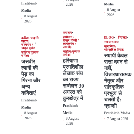
Pratibimb
Media
2026
8 August
Media
2026
8 August
2026
समाचार
सम्मेलन /
BLOG
विरासत
कविता /कहानी/
विचार गोष्ठी /
नाटक/
समय/समाज
कार्यक्रम /
संस्मरण /
सामाजिक/
समारोह
यात्रा वृतांत
सांस्कृतिक रिपोर्ट
साहित्य/पुस्तक
साहित्य/पुस्तक
स्थायी केवल
समीक्षा
समीक्षा
हरियाणा
जसवीर
सत्ता दमन से
प्रगतिशील
त्यागी की
नहीं,
लेखक संघ
पेड़ का
विचारधारात्मक
का राज्य
गिरना और
नेतृत्व और
सम्मेलन 30
अन्य
सांस्कृतिक
अगस्त को
कविताएं
प्रभुत्व से
कुरुक्षेत्र में
चलती है:
Pratibimb
ग्राम्शी
Pratibimb
Media
Media
8 August
Pratibimb Media
2026
8 August
7 August 2026
2026