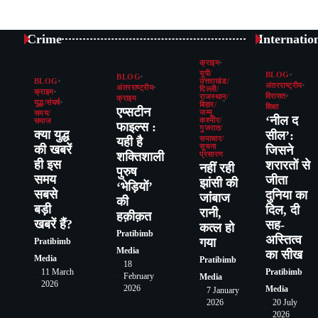
Crime
Internatio
क्राइम
यूपी/
BLOG
BLOG
BLOG
उत्तराखंड/
अंतरराष्ट्रीय
अंतरराष्ट्रीय
दिल्ली/
क्राइम
विरासत
राजस्थान/
क्राइम
युद्ध/संघर्ष
बिहार/
शिक्षा
एप्सटीन
जम्मू
समय/
‘नील द
कश्मीर/
समाज
फाइल्स :
गुजरात/
क्या युद्ध
सील’:
यही है
समाचार/
की खबरें
सूचना
जिसने
शक्तिशाली
प्रसारण
ही इस
शरारतों से
नहीं रही
पुरुष
समय
जीता
झांसी की
‘भेड़ियों’
सबसे
दुनिया का
जांंबाज
की
बड़ी
दिल, दी
रानी,
हक़ीक़त
खबरें हैं?
सह-
कत्‍ल हो
Pratibimb
अस्तित्व
गया
Pratibimb
Media
का सीख
Media
Pratibimb
18
11 March
Pratibimb
February
Media
2026
2026
Media
7 January
2026
20 July
2026