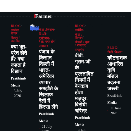
Farmer
BLOG
BLOG
खेती /किसान
आलेख
आर्थिक
विचार
दिल्ली
खेती /
विज्ञान /
किसान
प्रतिरोध/
तकनीक
रैली/ प्रदर्शन
नौकरी / युवा
क्या भूत-
/ रोजगार
समाचार
BLOG
राष्ट्रीय
पंजाब के
प्रेत होते
खेती /किसान
वीबी-
किसान
कीटनाशक
हैं? क्या
ग्राम-जी
दिल्ली में
आधारित
कहता है
के
भारत-
कृषि
विज्ञान
प्रस्तावित
अमेरिका
मॉडल
Pratibimb
नियमों में
व्यापार
बदलना
बेनकाब
Media
समझौते के
जरूरी
3 July
होता
खिलाफ
Pratibimb
2026
मज़दूर-
रैली में
Media
विरोधी
हिस्सा लेंगे
11 June
चरित्र
2026
Pratibimb
Pratibimb
Media
Media
21 July
8 July