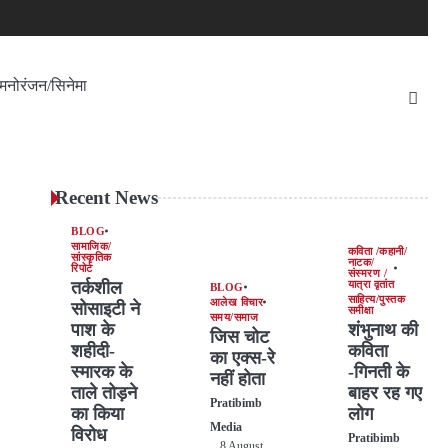
मनोरंजन/सिनेमा
Recent News
BLOG
सामाजिक/
कविता /कहानी/
सांस्कृतिक
नाटक/
रिपोर्ट
संस्मरण /
तर्कशील
यात्रा वृतांत
BLOG
साहित्य/पुस्तक
आलेख विचार
सोसाइटी ने
समीक्षा
समय/समाज
पाश के
शंभुनाथ की
जिस चोट
शहीदी-
कविता
का एक्स-रे
स्मारक के
-गिनती के
नहीं होता
ताले तोड़ने
बाहर रह गए
Pratibimb
का किया
लोग
Media
विरोध
Pratibimb
8 August