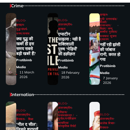
Crime
क्राइम
यूपी/ उत्तराखंड/
BLOG
BLOG
दिल्ली/
अंतरराष्ट्रीय
क्राइम
राजस्थान/
बिहार/ जम्मू
क्राइम
युद्ध/संघर्ष
कश्मीर/ गुजरात/
एप्सटीन
समय/समाज
समाचार/ सूचना
क्या युद्ध की
फाइल्स : यही है
प्रसारण
खबरें ही इस
शक्तिशाली
नहीं रही झांसी
समय सबसे
पुरुष ‘भेड़ियों’
की जांंबाज
बड़ी खबरें हैं?
की हक़ीक़त
रानी, कत्‍ल हो
गया
Pratibimb
Pratibimb
Pratibimb
Media
Media
11 March
18 February
Media
2026
2026
7 January
2026
Internation
BLOG
अंतरराष्ट्रीय
BLOG
इतिहास/
BLOG
अंतरराष्ट्रीय
समाजशास्त्र /
भूगोल/मनोविज्ञान
अंतरराष्ट्रीय
विरासत
शिक्षा
सामाजिक/
आलेख विचार
‘नील द सील’:
सांस्कृतिक रिपोर्ट
विरासत
जिसने शरारतों