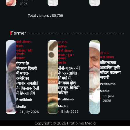
2026
Total visitors :
80,756
Farmer
खेती /किसान
BLOG
दिल्ली
आर्थिक
प्रतिरोध/ रैली/
खेती /किसान
BLOG
प्रदर्शन
नौकरी / युवा /
खेती /किसान
समाचार
रोजगार
कीटनाशक
पंजाब के
राष्ट्रीय
आधारित कृषि
वीबी-ग्राम-जी
किसान दिल्ली
मॉडल बदलना
के प्रस्तावित
में भारत-
जरूरी
नियमों में
अमेरिका
बेनकाब होता
व्यापार समझौते
Pratibimb
मज़दूर-विरोधी
के खिलाफ रैली
Media
चरित्र
में हिस्सा लेंगे
11 June
Pratibimb
Pratibimb
2026
Media
Media
8 July 2026
21 July 2026
Copyright © 2026
Pratibimb Media