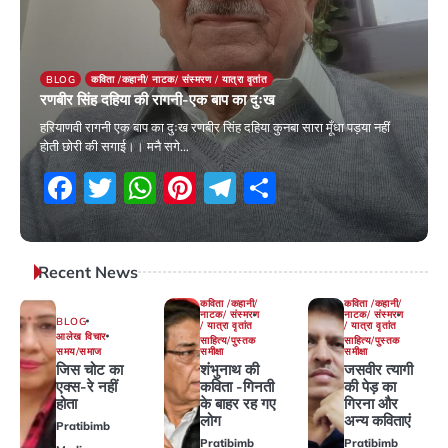
BLOG
कविता /कहानी/ नाटक/ संस्मरण / यात्रा वृतांत
रणबीर सिंह दहिया की रागनी-एक बाप का दुःख
हरियाणवी रागनी एक बाप का दुःख रणबीर सिंह दहिया कुनबा सारा मूँधा पड़या नहीं
होती छोरी की सगाई।। मनै सगे…
Facebook
Twitter
WhatsApp
Pinterest
Telegram
Share
15 November 2025
Recent News
कविता /कहानी/
कविता /कहानी/
नाटक/ संस्मरण
नाटक/ संस्मरण
BLOG
/ यात्रा वृतांत
/ यात्रा वृतांत
आलेख विचार
साहित्य/पुस्तक
साहित्य/पुस्तक
समय/समाज
समीक्षा
समीक्षा
जिस चोट का
शंभुनाथ की
जसवीर त्यागी
एक्स-रे नहीं
कविता -गिनती
की पेड़ का
होता
के बाहर रह गए
गिरना और
लोग
अन्य कविताएं
Pratibimb
Pratibimb
Pratibimb