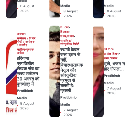
Media
Media
Media
8 August
2026
8 August
8 August
2026
2026
BLOG
विरासत
समाचार
समय/समाज
सम्मेलन / विचार
सामाजिक/
गोष्ठी / कार्यक्रम
सांस्कृतिक रिपोर्ट
/ समारोह
स्थायी केवल
BLOG
साहित्य/पुस्तक
समीक्षा
आलेख विचार
सत्ता दमन से
हरियाणा
समय/समाज
नहीं,
प्रगतिशील
भूखे, भजन न
विचारधारात्मक
लेखक संघ का
होए गोपाला…
नेतृत्व और
राज्य सम्मेलन
सांस्कृतिक
Pratibimb
30 अगस्त को
प्रभुत्व से
Media
कुरुक्षेत्र में
चलती है:
7 August
ग्राम्शी
Pratibimb
2026
Pratibimb
Media
8 August
Media
2026
7 August
2026