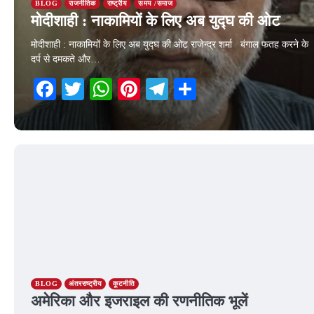
BLOG
राजनीतिक
राष्ट्रीय
समय /समाज
मोदीशाही : नाकामियों के लिए अब युद्घ की ओट
मोदीशाही : नाकामियों के लिए अब युद्घ की ओट राजेन्द्र शर्मा बंगाल फतह करने के
दर्प से दमकते और…
Facebook
Twitter
WhatsApp
Pinterest
Telegram
Share
23 May 2026
BLOG
अंतरराष्ट्रीय
कूटनीति
अमेरिका और इजराइल की रणनीतिक भूलें