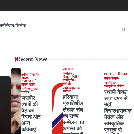
मनोरंजन/सिनेमा
Recent News
समाचार
सम्मेलन /
BLOG
विरासत
कविता /कहानी/
विचार गोष्ठी /
नाटक/
समय/समाज
कार्यक्रम /
संस्मरण /
सामाजिक/
समारोह
यात्रा वृतांत
सांस्कृतिक रिपोर्ट
साहित्य/पुस्तक
साहित्य/पुस्तक
स्थायी केवल
समीक्षा
समीक्षा
हरियाणा
जसवीर
सत्ता दमन से
प्रगतिशील
त्यागी की
नहीं,
लेखक संघ
पेड़ का
विचारधारात्मक
का राज्य
गिरना और
नेतृत्व और
सम्मेलन 30
अन्य
सांस्कृतिक
अगस्त को
कविताएं
प्रभुत्व से