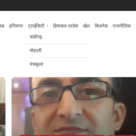
जाब
हरियाणा
ट्राईसिटी
हिमाचल प्रदेश
खेल
बिज़नेस
राजनीतिक
सेहत
लोकसभा चुनाव
चंडीगढ़
मोहाली
पंचकूला