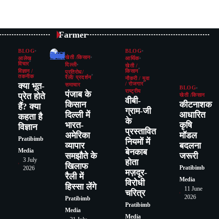
Farmer
BLOG
BLOG
खेती /किसान
आलेख
आर्थिक
विचार
दिल्ली
खेती /
विज्ञान /
किसान
प्रतिरोध/
तकनीक
रैली/ प्रदर्शन
नौकरी / युवा
क्या भूत-
/ रोजगार
समाचार
BLOG
राष्ट्रीय
पंजाब के
प्रेत होते
खेती /किसान
वीबी-
किसान
कीटनाशक
हैं? क्या
ग्राम-जी
दिल्ली में
आधारित
कहता है
के
भारत-
कृषि
विज्ञान
प्रस्तावित
अमेरिका
मॉडल
Pratibimb
नियमों में
व्यापार
बदलना
बेनकाब
Media
समझौते के
जरूरी
3 July
होता
खिलाफ
Pratibimb
2026
मज़दूर-
रैली में
Media
विरोधी
हिस्सा लेंगे
11 June
चरित्र
2026
Pratibimb
Pratibimb
Media
Media