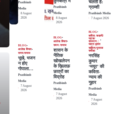
कुरुक्षेत्र में
चलती है:
Pratibimb
ग्राम्शी
Pratibimb
Media
Media
8 August
Pratibimb Media
2026
8 August
7 August 2026
2026
BLOG
कविता /कहानी/
BLOG
नाटक/
आलेख विचार
संस्मरण /
यात्रा वृतांत
समय /समाज
BLOG
साहित्य/पुस्तक
शासन के
आलेख विचार
समीक्षा
समय/समाज
नैतिक
नरसिंह
भूखे, भजन
खोखलेपन
कुमार
न होए
के ख़िलाफ़
‘मयूर’ की
गोपाला…
छात्रों का
कविता-
Pratibimb
विद्रोह
न्याय की
Media
गुहार
Pratibimb
7 August
Pratibimb
Media
2026
7 August
Media
2026
7 August
2026