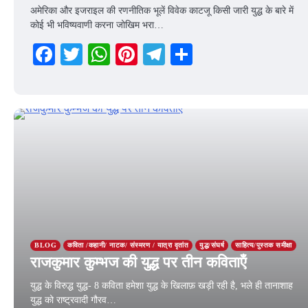
अमेरिका और इजराइल की रणनीतिक भूलें विवेक काटजू किसी जारी युद्ध के बारे में
कोई भी भविष्यवाणी करना जोखिम भरा…
Facebook
Twitter
WhatsApp
Pinterest
Telegram
Share
3 April 2026
BLOG
कविता /कहानी/ नाटक/ संस्मरण / यात्रा वृतांत
युद्ध/संघर्ष
साहित्य/पुस्तक समीक्षा
राजकुमार कुम्भज की युद्ध पर तीन कविताऍं
युद्ध के विरुद्ध युद्ध- 8 कविता हमेशा युद्ध के खिलाफ़ खड़ी रही है, भले ही तानाशाह
युद्ध को राष्ट्रवादी गौरव…