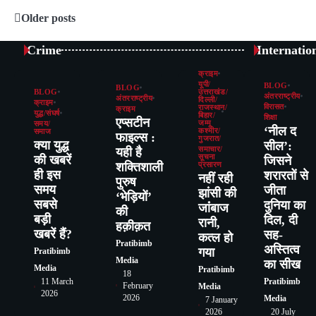
Older posts
Posts
navigation
Crime
Internatio
क्राइम
यूपी/
BLOG
BLOG
BLOG
उत्तराखंड/
अंतरराष्ट्रीय
अंतरराष्ट्रीय
दिल्ली/
क्राइम
विरासत
राजस्थान/
क्राइम
युद्ध/संघर्ष
बिहार/
शिक्षा
एप्सटीन
जम्मू
समय/
‘नील द
कश्मीर/
समाज
फाइल्स :
गुजरात/
क्या युद्ध
सील’:
यही है
समाचार/
की खबरें
सूचना
जिसने
शक्तिशाली
प्रसारण
ही इस
शरारतों से
नहीं रही
पुरुष
समय
जीता
झांसी की
‘भेड़ियों’
सबसे
दुनिया का
जांंबाज
की
बड़ी
दिल, दी
रानी,
हक़ीक़त
खबरें हैं?
सह-
कत्‍ल हो
Pratibimb
अस्तित्व
गया
Pratibimb
Media
का सीख
Media
Pratibimb
18
11 March
Pratibimb
February
Media
2026
2026
Media
7 January
2026
20 July