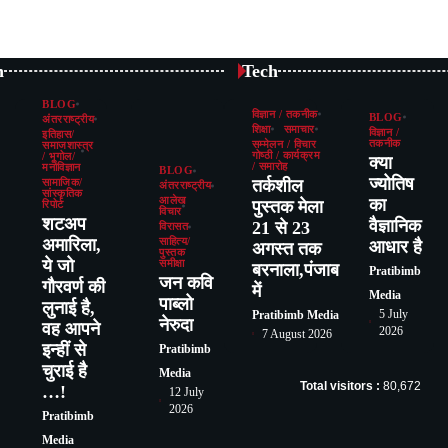
n
Tech
BLOG
विज्ञान / तकनीक
BLOG
अंतरराष्ट्रीय
शिक्षा
समाचार
विज्ञान /
इतिहास/
तकनीक
सम्मेलन / विचार
समाजशास्त्र
गोष्ठी / कार्यक्रम
/ भूगोल/
क्या
/ समारोह
मनोविज्ञान
BLOG
ज्योतिष
तर्कशील
सामाजिक/
अंतरराष्ट्रीय
सांस्कृतिक
का
आलेख
पुस्तक मेला
रिपोर्ट
विचार
शटअप
वैज्ञानिक
21 से 23
विरासत
अमारिला,
साहित्य/
आधार है
अगस्त तक
पुस्तक
ये जो
समीक्षा
बरनाला,पंजाब
Pratibimb
जन कवि
गौरवर्ण की
में
Media
पाब्लो
लुनाई है,
5 July
Pratibimb Media
नेरुदा
वह आपने
2026
7 August 2026
इन्हीं से
Pratibimb
चुराई है
Media
Total visitors :
80,672
…!
12 July
2026
Pratibimb
Media