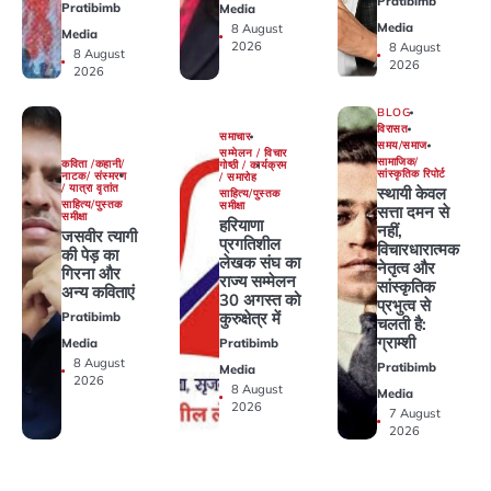
Pratibimb
Pratibimb
Media
Media
8 August
Media
2026
8 August
8 August
2026
2026
BLOG
विरासत
समाचार
समय/समाज
सम्मेलन / विचार
सामाजिक/
कविता /कहानी/
गोष्ठी / कार्यक्रम
सांस्कृतिक रिपोर्ट
नाटक/ संस्मरण
/ समारोह
/ यात्रा वृतांत
स्थायी केवल
साहित्य/पुस्तक
साहित्य/पुस्तक
समीक्षा
सत्ता दमन से
समीक्षा
हरियाणा
नहीं,
जसवीर त्यागी
प्रगतिशील
विचारधारात्मक
की पेड़ का
लेखक संघ का
नेतृत्व और
गिरना और
राज्य सम्मेलन
सांस्कृतिक
अन्य कविताएं
30 अगस्त को
प्रभुत्व से
कुरुक्षेत्र में
Pratibimb
चलती है:
ग्राम्शी
Media
Pratibimb
8 August
Pratibimb
Media
2026
8 August
Media
2026
7 August
2026