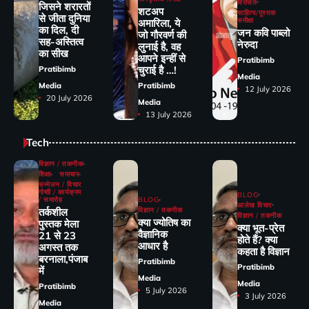
विरासत
जिसने शरारतों
शटअप
साहित्य/पुस्तक
से जीता दुनिया
समीक्षा
अमारिला, ये
का दिल, दी
जन कवि पाब्लो
जो गौरवर्ण की
सह-अस्तित्व
नेरुदा
लुनाई है, वह
का सीख
आपने इन्हीं से
Pratibimb
चुराई है …!
Pratibimb
Media
Media
Pratibimb
12 July 2026
20 July 2026
Media
13 July 2026
Tech
विज्ञान / तकनीक
शिक्षा
समाचार
सम्मेलन / विचार
गोष्ठी / कार्यक्रम
BLOG
/ समारोह
BLOG
आलेख विचार
तर्कशील
विज्ञान / तकनीक
विज्ञान / तकनीक
क्या ज्योतिष का
पुस्तक मेला
क्या भूत-प्रेत
वैज्ञानिक
21 से 23
होते हैं? क्या
आधार है
अगस्त तक
कहता है विज्ञान
बरनाला,पंजाब
Pratibimb
Pratibimb
में
Media
Media
Pratibimb
5 July 2026
3 July 2026
Media