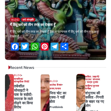
BLOG
धर्म-संस्कृति
मैं हिंदू धर्म को तीन तरह का देखता हूँ
मैं हिंदू धर्म को तीन तरह का देखता हूँ देवदत्त पटनायक मैं हिंदू धर्म को तीन तरह का
देखता हूँ:…
Facebook
Twitter
WhatsApp
Pinterest
Telegram
Share
13 January 2026
Recent News
BLOG
कविता /कहानी/
सामाजिक/
नाटक/ संस्मरण
BLOG
सांस्कृतिक रिपोर्ट
/ यात्रा वृतांत
आलेख विचार
तर्कशील
साहित्य/पुस्तक
समय/समाज
समीक्षा
सोसाइटी ने
जिस चोट का
शंभुनाथ की
पाश के शहीदी-
एक्स-रे नहीं
कविता -गिनती
स्मारक के ताले
होता
के बाहर रह गए
तोड़ने का किया
लोग
विरोध
Pratibimb