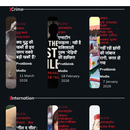
Crime
क्राइम
यूपी/ उत्तराखंड/
BLOG
BLOG
दिल्ली/
अंतरराष्ट्रीय
क्राइम
राजस्थान/
बिहार/ जम्मू
क्राइम
युद्ध/संघर्ष
कश्मीर/ गुजरात/
एप्सटीन
समय/समाज
समाचार/ सूचना
क्या युद्ध की
फाइल्स : यही है
प्रसारण
खबरें ही इस
शक्तिशाली
नहीं रही झांसी
समय सबसे
पुरुष ‘भेड़ियों’
की जांंबाज
बड़ी खबरें हैं?
की हक़ीक़त
रानी, कत्‍ल हो
गया
Pratibimb
Pratibimb
Pratibimb
Media
Media
11 March
18 February
Media
2026
2026
7 January
2026
Internation
BLOG
अंतरराष्ट्रीय
BLOG
इतिहास/
BLOG
अंतरराष्ट्रीय
समाजशास्त्र /
भूगोल/मनोविज्ञान
अंतरराष्ट्रीय
विरासत
शिक्षा
सामाजिक/
आलेख विचार
‘नील द सील’:
सांस्कृतिक रिपोर्ट