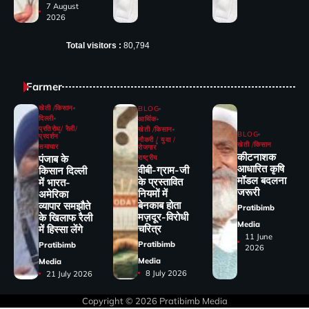
7 August
2026
Total visitors :
80,794
Farmer
खेती /किसान
BLOG
दिल्ली
आर्थिक
प्रतिरोध/ रैली/
खेती /किसान
BLOG
प्रदर्शन
नौकरी / युवा /
खेती /किसान
समाचार
रोजगार
कीटनाशक
पंजाब के
राष्ट्रीय
आधारित कृषि
वीबी-ग्राम-जी
किसान दिल्ली
मॉडल बदलना
के प्रस्तावित
में भारत-
जरूरी
नियमों में
अमेरिका
बेनकाब होता
व्यापार समझौते
Pratibimb
मज़दूर-विरोधी
के खिलाफ रैली
Media
चरित्र
में हिस्सा लेंगे
11 June
Pratibimb
Pratibimb
2026
Media
Media
8 July 2026
21 July 2026
Copyright © 2026
Pratibimb Media