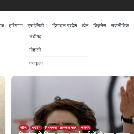
जाब
हरियाणा
ट्राईसिटी
हिमाचल प्रदेश
खेल
बिज़नेस
राजनीतिक
सेहत
लोकसभा चुनाव
चंडीगढ़
मोहाली
पंचकूला
महिला
राष्ट्रीय
विधानसभा / लोकसभा सत्र
समाचार