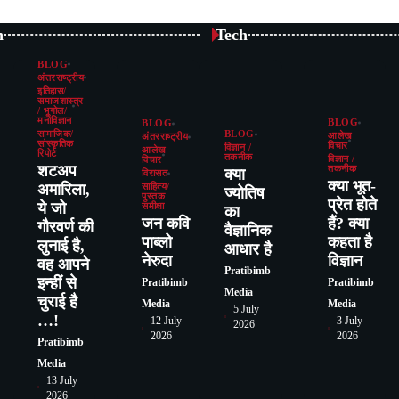
n
Tech
BLOG
अंतरराष्ट्रीय
इतिहास/
समाजशास्त्र
/ भूगोल/
मनोविज्ञान
BLOG
BLOG
सामाजिक/
BLOG
आलेख
अंतरराष्ट्रीय
सांस्कृतिक
विचार
विज्ञान /
आलेख
रिपोर्ट
तकनीक
विज्ञान /
विचार
शटअप
तकनीक
क्या
विरासत
क्या भूत-
अमारिला,
साहित्य/
ज्योतिष
पुस्तक
प्रेत होते
ये जो
समीक्षा
का
जन कवि
हैं? क्या
गौरवर्ण की
वैज्ञानिक
पाब्लो
कहता है
लुनाई है,
आधार है
नेरुदा
विज्ञान
वह आपने
Pratibimb
इन्हीं से
Pratibimb
Pratibimb
Media
चुराई है
Media
Media
5 July
…!
12 July
3 July
2026
2026
2026
Pratibimb
Media
13 July
2026