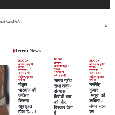
मनोरंजन/सिनेमा
Recent News
BLOG
BLOG
BLOG
इतिहास/
कविता /कहानी/
कविता /कहानी/
समाजशास्त्र /
नाटक/
नाटक/
भूगोल/
संस्मरण /
संस्मरण /
मनोविज्ञान
यात्रा वृतांत
यात्रा वृतांत
धर्म-संस्कृति
साहित्य/पुस्तक
साहित्य/पुस्तक
शाक्त ग्रंथ
समीक्षा
समीक्षा
मंजुल
नरसिंह
राधा तंत्रः
भारद्वाज की
कुमार
संन्यास-
कविता-
‘मयूर’ की
विरोधी भाव
कितना
कविता –
को और
खूबसूरत
मंचन सत्य
विस्तार देता
होता है… !
का
है