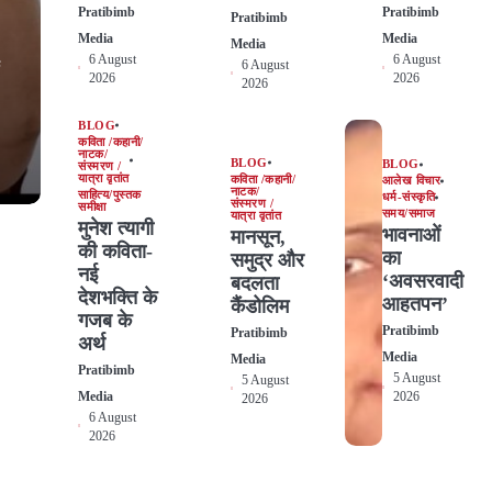
Pratibimb
Pratibimb
Pratibimb
Media
Media
Media
6 August
6 August
6 August
ी
2026
2026
2026
BLOG
कविता /कहानी/
नाटक/
BLOG
BLOG
संस्मरण /
यात्रा वृतांत
कविता /कहानी/
आलेख विचार
नाटक/
साहित्य/पुस्तक
धर्म-संस्कृति
संस्मरण /
समीक्षा
समय/समाज
यात्रा वृतांत
मुनेश त्यागी
भावनाओं
मानसून,
की कविता-
का
समुद्र और
नई
‘अवसरवादी
बदलता
देशभक्ति के
आहतपन’
कैंडोलिम
गजब के
Pratibimb
Pratibimb
अर्थ
Media
Media
Pratibimb
5 August
5 August
Media
2026
2026
6 August
2026