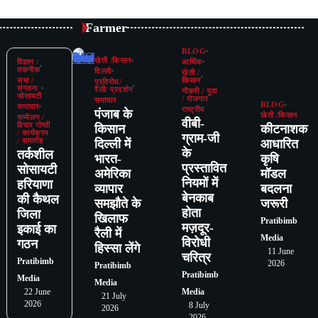
Farmer
BLOG
खेती /किसान
विज्ञान /
आर्थिक
तकनीक
दिल्ली
खेती /
सभा /
किसान
प्रतिरोध/
संगठन/
रैली/ प्रदर्शन
नौकरी / युवा
सोसायटी
/ रोजगार
समाचार
BLOG
समाचार
राष्ट्रीय
पंजाब के
खेती /किसान
सम्मेलन /
वीबी-
विचार गोष्ठी
किसान
कीटनाशक
/ कार्यक्रम
ग्राम-जी
/ समारोह
दिल्ली में
आधारित
के
तर्कशील
भारत-
कृषि
प्रस्तावित
सोसायटी
अमेरिका
मॉडल
नियमों में
हरियाणा
व्यापार
बदलना
बेनकाब
की कैथल
समझौते के
जरूरी
होता
जिला
खिलाफ
Pratibimb
मज़दूर-
इकाई का
रैली में
Media
विरोधी
गठन
हिस्सा लेंगे
11 June
चरित्र
Pratibimb
2026
Pratibimb
Pratibimb
Media
Media
22 June
Media
21 July
2026
8 July
2026
2026