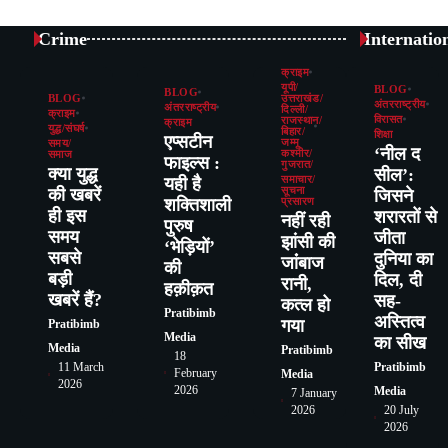
Crime
Internatio
क्राइम
यूपी/
BLOG
BLOG
BLOG
उत्तराखंड/
अंतरराष्ट्रीय
अंतरराष्ट्रीय
दिल्ली/
क्राइम
विरासत
राजस्थान/
क्राइम
युद्ध/संघर्ष
बिहार/
शिक्षा
एप्सटीन
जम्मू
समय/
‘नील द
कश्मीर/
समाज
फाइल्स :
गुजरात/
क्या युद्ध
सील’:
यही है
समाचार/
की खबरें
सूचना
जिसने
शक्तिशाली
प्रसारण
ही इस
शरारतों से
नहीं रही
पुरुष
समय
जीता
झांसी की
‘भेड़ियों’
सबसे
दुनिया का
जांंबाज
की
बड़ी
दिल, दी
रानी,
हक़ीक़त
खबरें हैं?
सह-
कत्‍ल हो
Pratibimb
अस्तित्व
गया
Pratibimb
Media
का सीख
Media
Pratibimb
18
11 March
Pratibimb
February
Media
2026
2026
Media
7 January
2026
20 July
2026