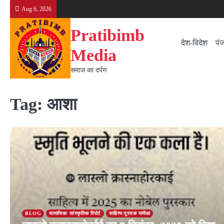
Skip
Aug 6, 2026
to
content
Pratibimb
देश-विदेश
पं
Media
समाज का दर्पण
Tag:
आशा
BLOG
सामाजिक/ सांस्कृतिक रिपोर्ट
साहित्य/पुस्तक समीक्षा